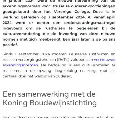
In januari 2024 werd de nieuwe hervorming van de
erkenningsnormen voor Brusselse ouderenvoorzieningen
goedgekeurd door het Verenigd College. Deze is in
werking getreden op 1 september 2024. Al vanaf april
2024 werd er echter een ondersteuningsmaatregel
ingevoerd om de rusthuizen te begeleiden bij de
cultuurverandering die de invoering van deze nieuwe
normen met zich meebrengt
. Een jaar later is de balans
positief.
Sinds 1 september 2024 moeten Brusselse rusthuizen en
rust- en verzorgingstehuizen (RVT’s) voldoen aan
vernieuwde
erkenningsnormen
. De bedoeling is een cultuuromslag te
realiseren in de opvang, begeleiding en zorg, met als
centraal doel het welzijn van ouderen.
Een samenwerking met de
Koning Boudewijnstichting
Iriscare deed een beroep op de Koning Boudewijnstichting,