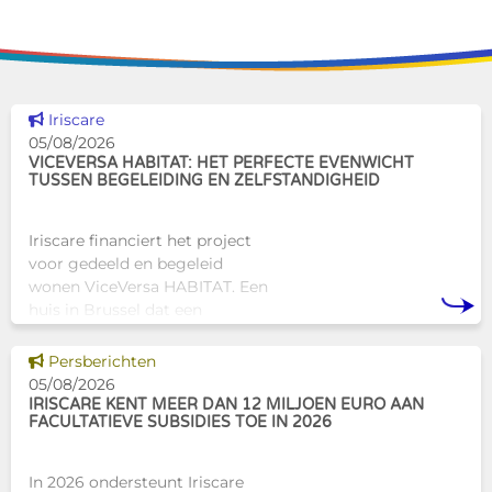
Dit nieuws tonen
Iriscare
05/08/2026
VICEVERSA HABITAT: HET PERFECTE EVENWICHT
TUSSEN BEGELEIDING EN ZELFSTANDIGHEID
Iriscare financiert het project
voor gedeeld en begeleid
wonen ViceVersa HABITAT. Een
huis in Brussel dat een
innovatief en mensgericht
alternatief biedt voor de
Dit nieuws tonen
Persberichten
traditionele
05/08/2026
huisvestingsstructuren v
IRISCARE KENT MEER DAN 12 MILJOEN EURO AAN
FACULTATIEVE SUBSIDIES TOE IN 2026
In 2026 ondersteunt Iriscare