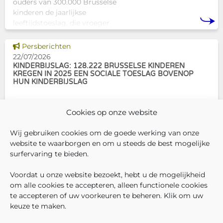
ouders van 300.000 Brusselse
kinderen de jaarlijkse
leeftijdstoeslag, die vroeger
bekendstond als de
schoolpremie. Deze financiële
Dit nieuws tonen
Persberichten
ondersteuning helpt gezinnen
22/07/2026
om de kosten
KINDERBIJSLAG: 128.222 BRUSSELSE KINDEREN
KREGEN IN 2025 EEN SOCIALE TOESLAG BOVENOP
HUN KINDERBIJSLAG
In december 2025 hadden
Cookies op onze website
304.966 Brusselse kinderen
recht op kinderbijslag. Van hen
Wij gebruiken cookies om de goede werking van onze
ontvingen 128.222 kinderen ook
website te waarborgen en om u steeds de best mogelijke
een sociale toeslag boven op
surfervaring te bieden.
hun basiskinderbijslag. Dat
VOLG ONS
VIND 
V
WIE ZIJN WIJ ?
komt overeen met 42,04% van
Voordat u onze website bezoekt, hebt u de mogelijkheid
WERKEN BIJ ONS
om alle cookies te accepteren, alleen functionele cookies
ALLE NIEUWSBERICHTEN
te accepteren of uw voorkeuren te beheren. Klik om uw
TRANSPARANTIE
keuze te maken.
CONTACTEER ONS
PERS