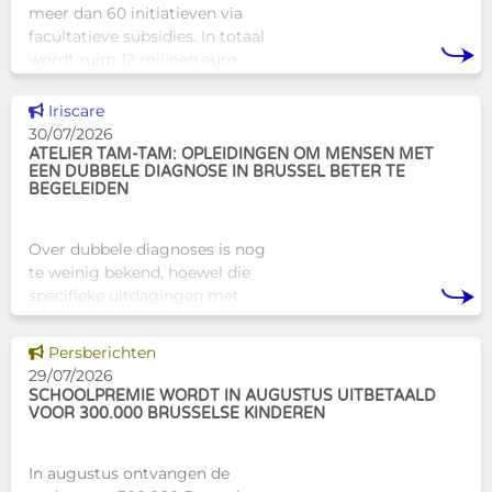
meer dan 60 initiatieven via
facultatieve subsidies. In totaal
wordt ruim 12 miljoen euro
toegekend aan diverse
Brusselse actoren die actief
Dit nieuws tonen
Iriscare
zijn op het vlak van gezondhe
30/07/2026
ATELIER TAM-TAM: OPLEIDINGEN OM MENSEN MET
EEN DUBBELE DIAGNOSE IN BRUSSEL BETER TE
BEGELEIDEN
Over dubbele diagnoses is nog
te weinig bekend, hoewel die
specifieke uitdagingen met
zich meebrengen voor zowel
professionals als naasten. In
Dit nieuws tonen
Persberichten
Brussel biedt Atelier Tam-Tam
29/07/2026
een concrete oplossing in
SCHOOLPREMIE WORDT IN AUGUSTUS UITBETAALD
VOOR 300.000 BRUSSELSE KINDEREN
In augustus ontvangen de