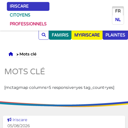
IRISCARE
FR
CITOYENS
NL
PROFESSIONNELS
FAMIRIS
MYIRISCARE
PLAINTES
Accueil
Mots clé
MOTS CLÉ
[mctagmap columns=5 responsive=yes tag_count=yes]
Voir cette news
Iriscare
05/08/2026