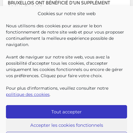
BRUXELLOIS ONT BÉNÉFICIÉ D’UN SUPPLÉMENT
SOCIAL EN 2025
Cookies sur notre site web
En décembre 2025, 304.966
Nous utilisons des cookies pour assurer le bon
enfants bruxellois avaient droit
fonctionnement de notre site web et pour vous proposer
aux allocations familiales.
continuellement la meilleure expérience possible de
Parmi eux, 128.222
navigation.
bénéficiaient également d’un
supplément social en plus du
Avant de naviguer sur notre site web, vous avez la
SUIVEZ-N
TROUV
T
QUI SOMMES-NOUS ?
montant de base de leurs all
possibilité d’accepter tous les cookies, d'accepter
TRAVAILLER CHEZ NOUS
uniquement les cookies fonctionnels ou encore de gérer
TOUTES LES NEWS
vos préférences. Cliquez pour faire votre choix.
TRANSPARENCE
CONTACTEZ-NOUS
Pour plus d'informations, veuillez consulter notre
PRESSE
politique des cookies
.
PLAINTES
Tout accepter
Iriscare • 71 rue Belliard boîte 2 • 1040 Bruxelles
2026 Iriscare
Accepter les cookies fonctionnels
Déclaration d’accessibilité
Protection des données à caractère personnel