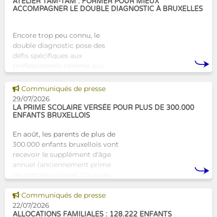
ATELIER TAM-TAM : FORMER POUR MIEUX
ACCOMPAGNER LE DOUBLE DIAGNOSTIC À BRUXELLES
Encore trop peu connu, le
double diagnostic pose des
défis spécifiques aux
professionnels comme aux
proches. À Bruxelles, l’Atelier
Tam-Tam apporte une réponse
Voir cette news
Communiqués de presse
concrète avec une formation
29/07/2026
dest
LA PRIME SCOLAIRE VERSÉE POUR PLUS DE 300.000
ENFANTS BRUXELLOIS
En août, les parents de plus de
300.000 enfants bruxellois vont
recevoir le supplément d'âge
annuel (anciennement prime
de rentrée scolaire). Un coup
de pouce pour les aider à bien
Voir cette news
commencer la
Communiqués de presse
22/07/2026
ALLOCATIONS FAMILIALES : 128.222 ENFANTS