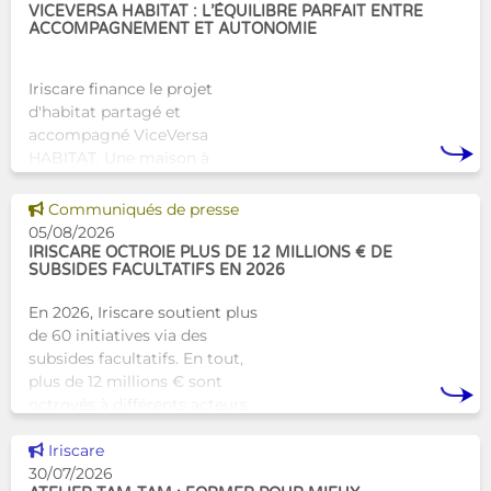
VICEVERSA HABITAT : L’ÉQUILIBRE PARFAIT ENTRE
ACCOMPAGNEMENT ET AUTONOMIE
Iriscare finance le projet
d'habitat partagé et
accompagné ViceVersa
HABITAT. Une maison à
Bruxelles qui proposera une
alternative innovante et
Voir cette news
Communiqués de presse
humaine aux structures
05/08/2026
d’hébergement traditionnel
IRISCARE OCTROIE PLUS DE 12 MILLIONS € DE
SUBSIDES FACULTATIFS EN 2026
En 2026, Iriscare soutient plus
de 60 initiatives via des
subsides facultatifs. En tout,
plus de 12 millions € sont
octroyés à différents acteurs
bruxellois afin de soutenir leur
Voir cette news
travail au serv
Iriscare
30/07/2026