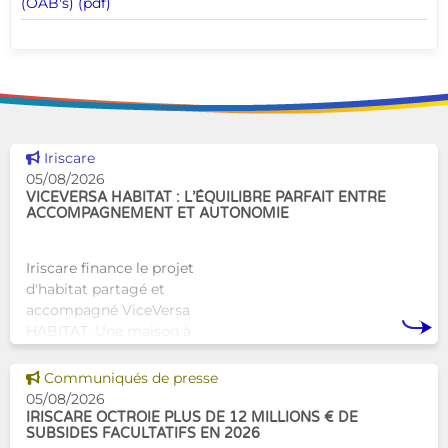
(OAB's) (pdf)
Voir cette news
Iriscare
05/08/2026
VICEVERSA HABITAT : L’ÉQUILIBRE PARFAIT ENTRE
ACCOMPAGNEMENT ET AUTONOMIE
Iriscare finance le projet
d'habitat partagé et
accompagné ViceVersa
HABITAT. Une maison à
Bruxelles qui proposera une
alternative innovante et
Voir cette news
Communiqués de presse
humaine aux structures
05/08/2026
d’hébergement traditionnel
IRISCARE OCTROIE PLUS DE 12 MILLIONS € DE
SUBSIDES FACULTATIFS EN 2026