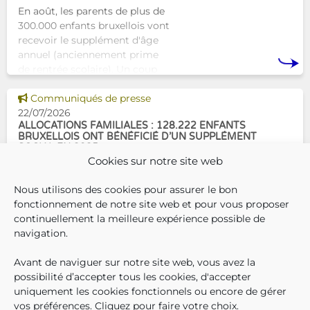
En août, les parents de plus de
300.000 enfants bruxellois vont
recevoir le supplément d'âge
annuel (anciennement prime
de rentrée scolaire). Un coup
de pouce pour les aider à bien
Voir cette news
commencer la
Communiqués de presse
22/07/2026
ALLOCATIONS FAMILIALES : 128.222 ENFANTS
BRUXELLOIS ONT BÉNÉFICIÉ D’UN SUPPLÉMENT
SOCIAL EN 2025
Cookies sur notre site web
En décembre 2025, 304.966
Nous utilisons des cookies pour assurer le bon
enfants bruxellois avaient droit
fonctionnement de notre site web et pour vous proposer
aux allocations familiales.
continuellement la meilleure expérience possible de
Parmi eux, 128.222
navigation.
bénéficiaient également d’un
supplément social en plus du
Avant de naviguer sur notre site web, vous avez la
SUIVEZ-N
TROUV
T
QUI SOMMES-NOUS ?
montant de base de leurs all
possibilité d’accepter tous les cookies, d'accepter
TRAVAILLER CHEZ NOUS
uniquement les cookies fonctionnels ou encore de gérer
TOUTES LES NEWS
vos préférences. Cliquez pour faire votre choix.