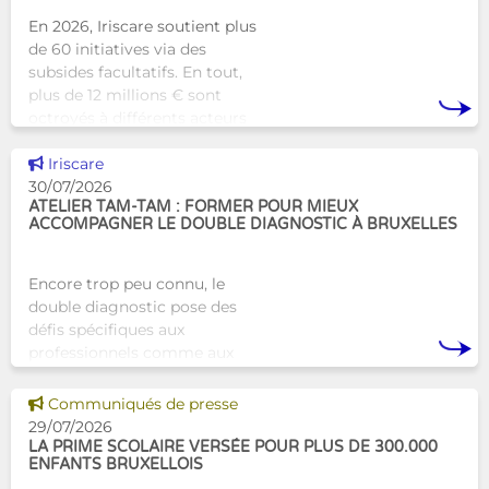
En 2026, Iriscare soutient plus
de 60 initiatives via des
subsides facultatifs. En tout,
plus de 12 millions € sont
octroyés à différents acteurs
bruxellois afin de soutenir leur
Voir cette news
travail au serv
Iriscare
30/07/2026
ATELIER TAM-TAM : FORMER POUR MIEUX
ACCOMPAGNER LE DOUBLE DIAGNOSTIC À BRUXELLES
Encore trop peu connu, le
double diagnostic pose des
défis spécifiques aux
professionnels comme aux
proches. À Bruxelles, l’Atelier
Tam-Tam apporte une réponse
Voir cette news
Communiqués de presse
concrète avec une formation
29/07/2026
dest
LA PRIME SCOLAIRE VERSÉE POUR PLUS DE 300.000
ENFANTS BRUXELLOIS