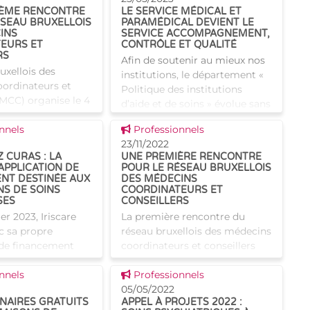
IÈME RENCONTRE
LE SERVICE MÉDICAL ET
te évolution
rencontres donnent l'occasio
ÉSEAU BRUXELLOIS
PARAMÉDICAL DEVIENT LE
INS
SERVICE ACCOMPAGNEMENT,
EURS ET
CONTRÔLE ET QUALITÉ
RS
Afin de soutenir au mieux nos
uxellois des
institutions, le département «
ordinateurs et
Politique des institutions
(MCC) organise le 4
d’aide et de soins » évolue sans
roisième rencontre.
cesse. C'est dans cet esprit que
 news
Voir cette news
me, un sujet
nnels
Professionnels
son service médical et
 l'avenir des MCC.
23/11/2022
paramédical de
 CURAS : LA
UNE PREMIÈRE RENCONTRE
es compétence
APPLICATION DE
POUR LE RÉSEAU BRUXELLOIS
NT DESTINÉE AUX
DES MÉDECINS
NS DE SOINS
COORDINATEURS ET
SES
CONSEILLERS
er 2023, Iriscare
La première rencontre du
ec sa propre
réseau bruxellois des médecins
 de financement
coordinateurs et conseillers
remplace
(MCC) s'est tenue au sein
 news
Voir cette news
n fédérale RaaS.
nnels
d'Iriscare ce 22 novembre. Au
Professionnels
le application est
programme : financement et
05/05/2022
INAIRES GRATUITS
APPEL À PROJETS 2022 :
 financement des
échanges au sujet de la com