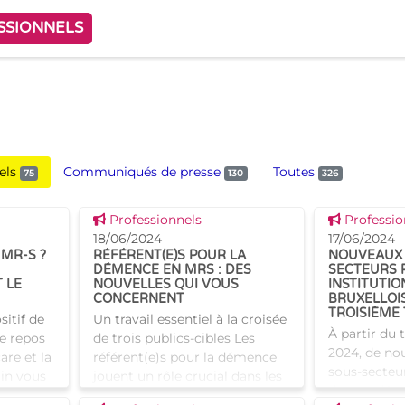
SSIONNELS
els
Communiqués de presse
Toutes
75
130
326
Voir cette news
Voir cette
Professionnels
Professio
18/06/2024
17/06/2024
 MR-S ?
RÉFÉRENT(E)S POUR LA
NOUVEAUX 
DÉMENCE EN MRS : DES
SECTEURS 
 LE
NOUVELLES QUI VOUS
INSTITUTIO
CONCERNENT
BRUXELLOIS
TROISIÈME
sitif de
Un travail essentiel à la croisée
À partir du 
e repos
de trois publics-cibles Les
2024, de no
care et la
référent(e)s pour la démence
sous-secteur
in vous
jouent un rôle crucial dans les
dans la déc
vec des
maisons de repos et de soins