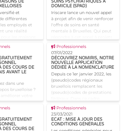
MAISONS DE
SOINS PSYCHIATRIQUES À
XELLOISES
DOMICILE (SPAD)
versifié et
Iriscare lance un nouvel appel
 de différentes
à projet afin de venir renforcer
 les employés et
l'offre de soins en santé
nt une réalité
mentale à Bruxelles. Qui peut
 pour les maisons
répondre à cet appel à projets
xelloises. Le
? Il vise les Initiatives d'Habitati
 news
Voir cette news
nnels
Professionnels
est l'une des n
07/01/2022
 GRATUITEMENT
DÉCOUVREZ NOMIRIS, NOTRE
SONNEL
NOUVELLE APPLICATION
À DES COURS DE
DÉDIÉE À LA NOMENCLATURE
IS AVANT LE
Depuis ce 1er janvier 2022, les
(pseudo)codes régionaux
lez dans une
bruxellois remplacent les
epos bruxelloise ?
(pseudo)codes de prestations
 améliorer votre
fédéraux. Dans ce cadre,
 ? Nous avons ce
Iriscare a développé une
 news
Voir cette news
aut ! En automne
nnels
Professionnels
application en ligne dédiée à l
urs proposés
23/03/2021
 GRATUITEMENT
ECAT : MISE À JOUR DES
 par Iriscare e
SONNEL
CONDITIONS GÉNÉRALES
À DES COURS DE
Les conditions générales pour