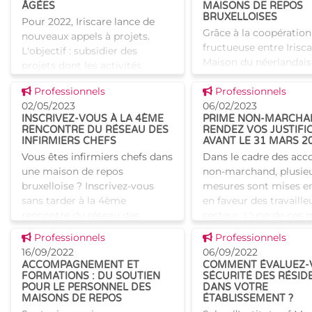
ÂGÉES
MAISONS DE REPOS
BRUXELLOISES
Pour 2022, Iriscare lance de
Grâce à la coopération
nouveaux appels à projets.
fructueuse entre Irisca
L'objectif : subsidier des
Maison du néerlandais
projets dont les activités
van het Nederlands) à
s’inscrivent dans les secteurs
Voir cette news
Voir cette news
Professionnels
Bruxelles, une premièr
Professionnels
de la santé ou de l’aide aux
02/05/2023
réussie de cours de né
06/02/2023
personnes, spécifiquem
INSCRIVEZ-VOUS À LA 4ÈME
PRIME NON-MARCHAN
a eu lieu en septembr
RENCONTRE DU RÉSEAU DES
RENDEZ VOS JUSTIFI
INFIRMIERS CHEFS
AVANT LE 31 MARS 2
Vous êtes infirmiers chefs dans
Dans le cadre des acc
une maison de repos
non-marchand, plusie
bruxelloise ? Inscrivez-vous
mesures sont mises e
sans tarder à la 4ème
en faveur des travaille
rencontre du réseau des
secteur. L'une de ces
infirmiers chefs des maisons
est la prime non-marc
Voir cette news
Voir cette news
Professionnels
Professionnels
de repos (MR) et maisons de
Qu'est-ce que la prim
16/09/2022
06/09/2022
repos et de
ACCOMPAGNEMENT ET
COMMENT ÉVALUEZ-
FORMATIONS : DU SOUTIEN
SÉCURITÉ DES RÉSID
POUR LE PERSONNEL DES
DANS VOTRE
MAISONS DE REPOS
ÉTABLISSEMENT ?