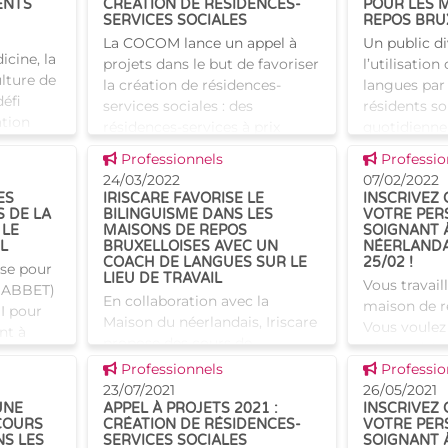
ENTS
CRÉATION DE RÉSIDENCES-
POUR LES 
mesure
SERVICES SOCIALES
REPOS BRU
La COCOM lance un appel à
Un public di
icine, la
projets dans le but de favoriser
l’utilisation
lture de
la création de résidences-
langues par
défi
services sociales : des
résidents so
ation
résidences-services à prix
quotidienne
é des
accessibles favorisant les liens
de repos bru
Voir cette news
Voir cette
Professionnels
Professio
arriver,
sociaux entre résid
néerlandais 
24/03/2022
07/02/2022
ES
IRISCARE FAVORISE LE
INSCRIVEZ
S DE LA
BILINGUISME DANS LES
VOTRE PER
 LE
MAISONS DE REPOS
SOIGNANT 
L
BRUXELLOISES AVEC UN
NÉERLANDA
COACH DE LANGUES SUR LE
25/02 !
ise pour
LIEU DE TRAVAIL
Vous travail
l (ABBET)
En collaboration avec la
maison de r
I pour
Maison du néerlandais, Iriscare
Vous voulez
nt à
propose des cours de
néerlandais
de la
néerlandais au personnel
Voir cette news
Voir cette
Professionnels
qu’il vous f
Professio
ien-être
francophone des 137 maisons
23/07/2021
2021, les co
26/05/2021
de repos et de soins
UNE
APPEL À PROJETS 2021 :
INSCRIVEZ
gratuitement
COURS
CRÉATION DE RÉSIDENCES-
VOTRE PER
bruxelloises agréées et
NS LES
SERVICES SOCIALES
SOIGNANT 