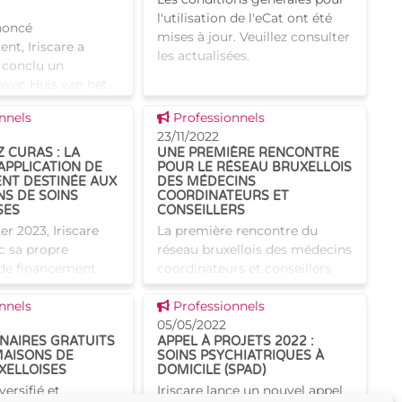
l'utilisation de l'eCat ont été
oncé
mises à jour. Veuillez consulter
t, Iriscare a
les actualisées.
conclu un
avec Huis van het
(Maison du
 news
Voir cette news
nnels
Professionnels
 à Bruxelles afin
23/11/2022
 une formation en
 CURAS : LA
UNE PREMIÈRE RENCONTRE
pour les
APPLICATION DE
POUR LE RÉSEAU BRUXELLOIS
NT DESTINÉE AUX
DES MÉDECINS
NS DE SOINS
COORDINATEURS ET
SES
CONSEILLERS
er 2023, Iriscare
La première rencontre du
ec sa propre
réseau bruxellois des médecins
 de financement
coordinateurs et conseillers
remplace
(MCC) s'est tenue au sein
 news
Voir cette news
n fédérale RaaS.
nnels
d'Iriscare ce 22 novembre. Au
Professionnels
le application est
programme : financement et
05/05/2022
INAIRES GRATUITS
APPEL À PROJETS 2022 :
 financement des
échanges au sujet de la com
MAISONS DE
SOINS PSYCHIATRIQUES À
XELLOISES
DOMICILE (SPAD)
versifié et
Iriscare lance un nouvel appel