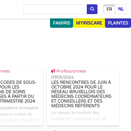
NL
FR
Chercher
FAMIRIS
MYIRISCARE
PLAINTES
 news
Voir cette news
nnels
Professionnels
07/05/2024
CODES DE SOUS-
LES RENCONTRES DE JUIN À
POUR LES
OCTOBRE 2024 POUR LE
NS DE SOINS
RÉSEAU BRUXELLOIS DES
ES À PARTIR DU
MÉDECINS COORDINATEURS
 TRIMESTRE 2024
ET CONSEILLERS ET DES
MÉDECINS RÉFÉRENTS
troisième trimestre
Le réseau bruxellois des
uveaux codes de
médecins coordinateurs et
s seront introduits
conseillers/médecins référents
laration ONSS