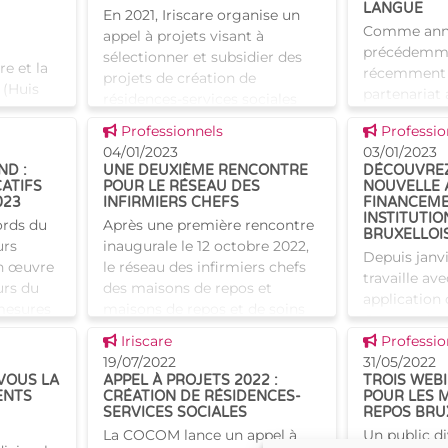
financées par Iris
LANGUE
En 2021, Iriscare organise un
Comme ann
appel à projets visant à
précédemmen
sélectionner et subsidier des
re et la
récemment 
projets de création de
 (Huis
partenariat 
résidences-services sociales
Nederlands 
sur le territoire de la Région
Voir cette news
Voir cette
e édition
Professionnels
Professio
néerlandais)
Bruxelles-Capitale. Plusie
erlandais
04/01/2023
03/01/2023
d’organiser
D :
UNE DEUXIÈME RENCONTRE
DÉCOUVREZ
e
néerlandais 
CATIFS
POUR LE RÉSEAU DES
NOUVELLE 
023
INFIRMIERS CHEFS
FINANCEME
INSTITUTIO
ords du
Après une première rencontre
BRUXELLOI
urs
inaugurale le 12 octobre 2022,
Depuis janvi
n œuvre
le réseau des infirmiers chefs
travaille av
urs du
des maisons de repos et
application
 mesures
maisons de repos et de soins
Curas, qui 
hand.
bruxelloises s'est de nouveau
Voir cette news
Voir cette
Iriscare
l'applicatio
Professio
e non-
réuni ce 15 décembre
19/07/2022
Cette nouvel
31/05/2022
VOUS LA
APPEL À PROJETS 2022 :
TROIS WEB
destinée au
ENTS
CRÉATION DE RÉSIDENCES-
POUR LES 
mesure
SERVICES SOCIALES
REPOS BRU
La COCOM lance un appel à
Un public di