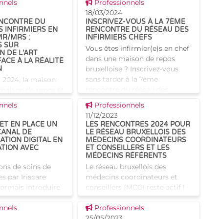
est plus que jamais actif ! Deux
 news
Voir cette news
le (DmfA) pour
nnels
Professionnels
réunions ont eu lieu en janvier
stitutions de soins
18/03/2024
et mars 2024, dont les thèmes
ENCONTRE DU
INSCRIVEZ-VOUS À LA 7ÈME
ruxelles
 INFIRMIERS EN
RENCONTRE DU RÉSEAU DES
couvraient l
MR/MRS :
INFIRMIERS CHEFS
S SUR
Vous êtes infirmier(e)s en chef
N DE L’ART
dans une maison de repos
FACE À LA RÉALITÉ
N
bruxelloise ? Inscrivez-vous
sans tarder à la 7ème
r 2024, la maison
rencontre du réseau des
 maison de repos et
infirmiers en chef des maisons
R/MRS) La Cerisaie
 news
Voir cette news
nnels
Professionnels
de repos (MR) et maisons de
 a été le lieu
11/12/2023
e la 6ème rencontre
ET EN PLACE UN
LES RENCONTRES 2024 POUR
s infirmiers en
ANAL DE
LE RÉSEAU BRUXELLOIS DES
TION DIGITAL EN
MÉDECINS COORDINATEURS
R/MRS.
TION AVEC
ET CONSEILLERS ET LES
MÉDECINS RÉFÉRENTS
ions de soins de
Le réseau bruxellois des
s par Iriscare
médecins coordinateurs et
ormais introduire
conseillers (MCC) reste actif !
ndes
Plusieurs réunions sont
 news
Voir cette news
ions et d'agrément
nnels
planifiées pour 2024, avec des
Professionnels
igitale via
thèmes d'actualité. Ces
25/05/2023