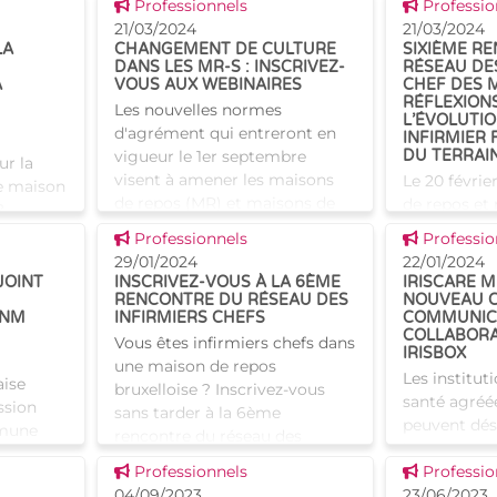
Voir cette news
Voir cette
Professionnels
trimestriel
Professio
isons de
(MRS), offrant un soutien
21/03/2024
certaines in
21/03/2024
spécialisé
LA
CHANGEMENT DE CULTURE
SIXIÈME R
établies à B
DANS LES MR-S : INSCRIVEZ-
RÉSEAU DES
A
VOUS AUX WEBINAIRES
CHEF DES 
RÉFLEXION
Les nouvelles normes
L’ÉVOLUTIO
d'agrément qui entreront en
INFIRMIER 
vigueur le 1er septembre
DU TERRAI
ur la
visent à amener les maisons
Le 20 févrie
e maison
de repos (MR) et maisons de
de repos et
?
repos et de soins (MRS) vers
de soins (M
Voir cette news
Voir cette
Professionnels
Professio
un changement de culture
à Schaerbeek
elles
29/01/2024
22/01/2024
dans l'accuei
d'accueil d
ui
JOINT
INSCRIVEZ-VOUS À LA 6ÈME
IRISCARE M
du réseau de
RENCONTRE DU RÉSEAU DES
NOUVEAU C
les
ANM
INFIRMIERS CHEFS
COMMUNICA
chef des M
COLLABORA
Vous êtes infirmiers chefs dans
IRISBOX
une maison de repos
Les institut
ise
bruxelloise ? Inscrivez-vous
santé agréée
ssion
sans tarder à la 6ème
peuvent dés
mune
rencontre du réseau des
leurs dema
ppel à
infirmiers chefs des maisons
Voir cette news
Voir cette
Professionnels
d'autorisat
Professio
es
de repos (MR) et maisons de
04/09/2023
de manière d
23/06/2023