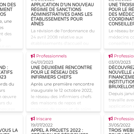
hand.
repos et de
ION DES
APPLICATION D’UN NOUVEAU
UNE TROIS
IRISbox. Cet
it vis
EMENT
RÉGIME DE SANCTIONS
POUR LE R
s'inscrit
POS
ADMINISTRATIVES DANS LES
DES MÉDEC
ÉTABLISSEMENTS POUR
COORDINAT
e, une
AÎNÉS
CONSEILLE
es
La révision de l'ordonnance du
Le réseau br
t des
24 avril 2008 relative aux
médecins co
é
établissements d'accueil ou
conseillers 
ur en
d'hébergement pour
juillet sa t
le
Voir cette news
Voir cette
personnes âgées a permis,
Professionnels
Au program
Professio
entre autres, d'instaurer un
04/01/2023
d'actualité :
03/01/2023
D :
UNE DEUXIÈME RENCONTRE
DÉCOUVREZ
nouveau régime de sanctions
Les nouvell
CATIFS
POUR LE RÉSEAU DES
NOUVELLE 
admin
023
INFIRMIERS CHEFS
FINANCEME
INSTITUTIO
ords du
Après une première rencontre
BRUXELLOI
urs
inaugurale le 12 octobre 2022,
Depuis janvi
n œuvre
le réseau des infirmiers chefs
travaille av
urs du
des maisons de repos et
application
 mesures
maisons de repos et de soins
Curas, qui 
hand.
bruxelloises s'est de nouveau
Voir cette news
Voir cette
Iriscare
l'applicatio
Professio
e non-
réuni ce 15 décembre
19/07/2022
Cette nouvel
31/05/2022
VOUS LA
APPEL À PROJETS 2022 :
TROIS WEB
destinée au