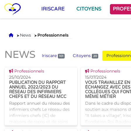
IRISCARE
CITOYENS
PROFE
Accueil
News
Professionnels
NEWS
Iriscare
Citoyens
Professionn
101
20
Voir cette news
Voir cette news
Professionnels
Professionnels
25/10/2024
15/07/2024
PUBLICATION DU RAPPORT
VOUS TRAVAILLEZ EN
ANNUEL 2022/2023 DU
ÉCHANGEZ AVEC DES
RÉSEAU DES INFIRMIERS
COLLÈGUES QUI FONT
CHEFS ET DU RÉSEAU MCC
MÊME MÉTIER
Rapport annuel du réseau des
Dans le cadre du dispo
infirmiers chefs Le réseau des
soutien aux maisons d
infirmiers chefs (IC) de
"It takes a village", Iris
maisons de repos et de soins
Fondation Roi Baudou
agréées par Iriscare a pour
invitent à échanger a