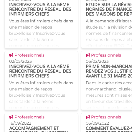
secteurs du non marc
été adopté par le Collège réuni
INSCRIVEZ-VOUS À LA 5ÈME
ETUDE SUR LA RÉVIS
Cet appel à projet inéd
de la Commission
RENCONTRE DU RÉSEAU DES
NORMES DE FINANC
INFIRMIERS CHEFS
DES MAISONS DE RE
communautaire commune. Il
Vous êtes infirmiers chefs dans
A la demande d'Iriscar
entrer
une maison de repos
étude sur la révision d
bruxelloise ? Inscrivez-vous
normes de financemen
sans tarder à la 5ème
maisons de repos a ét
rencontre du réseau des
effectuée par BDO. Po
infirmiers chefs des maisons
savoir plus, consultez 
Voir cette news
Voir cette news
Professionnels
Professionnels
de repos (MR) et maisons de
rapport final "".
02/05/2023
06/02/2023
repos et de
INSCRIVEZ-VOUS À LA 4ÈME
PRIME NON-MARCHAN
RENCONTRE DU RÉSEAU DES
RENDEZ VOS JUSTIFI
INFIRMIERS CHEFS
AVANT LE 31 MARS 2
Vous êtes infirmiers chefs dans
Dans le cadre des acc
une maison de repos
non-marchand, plusie
bruxelloise ? Inscrivez-vous
mesures sont mises e
sans tarder à la 4ème
en faveur des travaille
rencontre du réseau des
secteur. L'une de ces
infirmiers chefs des maisons
est la prime non-marc
Voir cette news
Voir cette news
Professionnels
Professionnels
de repos (MR) et maisons de
Qu'est-ce que la prim
16/09/2022
06/09/2022
repos et de
ACCOMPAGNEMENT ET
COMMENT ÉVALUEZ-