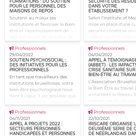
FORMATIONS : DU SOUTIEN
SÉCURITÉ DES RÉSID
POUR LE PERSONNEL DES
DANS VOTRE
MAISONS DE REPOS
ÉTABLISSEMENT ?
Soutenir au mieux ses
Selon l’Institute of Med
institutions et favoriser le bien-
mise en place d’une cu
être et l'épanouissement de
sécurité constitue un 
leur personnel est au cœur de
majeur pour l’amélior
nos préoccupations. C'est
continue de la sécurit
Voir cette news
Voir cette news
Professionnels
Professionnels
pourquoi, Iriscare souhaite
soins de santé. Pour y 
29/04/2022
04/04/2022
vous informer de deux initi
cela im
SOUTIEN PSYCHOSOCIAL :
APPEL À TÉMOIGNAG
DES INITIATIVES POUR LES
(ABBET) : LES IMPACT
PROFESSIONNELS
CRISE SANITAIRE SUR
BIEN-ÊTRE AU TRAVAI
En tant que travailleurs des
L’Association Bruxello
institutions bruxelloises, votre
le Bien Être au travai
bien-être psychologique nous
a mandaté le Réseau S
tient à cœur. Il est possible que
réaliser une étude visa
vous éprouviez du stress, de la
identifier les impacts 
désorientation, de l’angoisse
Voir cette news
Voir cette news
Professionnels
Professionnels
crise sanitaire sur le b
ou en
04/11/2021
22/10/2021
au tr
APPEL À PROJETS 2022 :
IRISCARE ORGANISE 
SECTEURS PERSONNES
DEUXIÈME SERIE DE 
HANDICAPÉES ET PERSONNES
DE NÉERLANDAIS DA