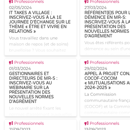
Voir cette news
Voir cette news
Professionnels
Professionnels
objectif principal de pérenniser
collègues d'autres ma
02/05/2024
27/03/2024
la collaboration
repos (et de
IT TAKES A VILLAGE :
RÉFÉRENT(E)S POUR 
INSCRIVEZ-VOUS À LA 1E
DÉMENCE EN MR-S:
JOURNÉE D’ÉCHANGE SUR LE
INSCRIVEZ-VOUS À L
THÈME « ÊTRE ET VIVRE EN
PRÉSENTATION DES
RELATIONS »
NOUVELLES NORMES
D’AGRÉMENT
Vous travaillez dans une
Vous êtes référents po
maison de repos (et de soins)
démence au sein d'un
bruxelloise ? Vous souhaitez
de repos (et de soins) 
vous enrichir des pratiques
Inscrivez-vous à la
Voir cette news
Voir cette news
innovantes appliquées dans
Professionnels
Professionnels
présentation des nouv
d'autres maisons de repos ?
01/03/2024
29/02/2024
normes d'agrément q
GESTIONNAIRES ET
APPEL À PROJET CON
Dans le cadre du dispositif
DIRECTEURS DE MR-S :
COCOF-COCOM
touchent directement 
INSCRIVEZ-VOUS AU
« MUTUALISATIONS 
référents p
WEBINAIRE SUR LA
2024-2025 »
PRÉSENTATION DES
La Commission
NOUVELLES NORMES
communautaire frança
D’AGRÉMENT
(COCOF) et la Commi
Le nouvel arrêté fixant les
communautaire com
normes d'agrément auxquelles
(COCOM) lancent un a
doivent répondre les
Voir cette news
Voir cette news
Professionnels
Professionnels
projet conjoint pour l
établissements pour aînés a
21/09/2023
13/09/2023