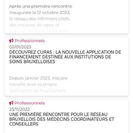
Après une première rencontre
inaugurale le 12 octobre 2022,
le réseau des infirmiers chefs
des maisons de repos et
maisons de repos et de soins
bruxelloises s'est de nouveau
Voir cette news
Professionnels
réuni ce 15 décembre
03/01/2023
DÉCOUVREZ CURAS : LA NOUVELLE APPLICATION DE
FINANCEMENT DESTINÉE AUX INSTITUTIONS DE
SOINS BRUXELLOISES
Depuis janvier 2023, Iriscare
travaille avec sa propre
application de financement
Curas, qui remplace
Voir cette news
l'application fédérale RaaS.
Professionnels
Cette nouvelle application est
23/11/2022
UNE PREMIÈRE RENCONTRE POUR LE RÉSEAU
destinée au financement des
BRUXELLOIS DES MÉDECINS COORDINATEURS ET
mesure
CONSEILLERS