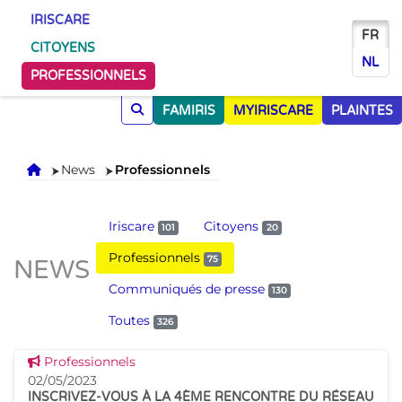
IRISCARE
FR
CITOYENS
NL
PROFESSIONNELS
FAMIRIS
MYIRISCARE
PLAINTES
Accueil
News
Professionnels
Iriscare
Citoyens
101
20
Professionnels
75
NEWS
Communiqués de presse
130
Toutes
326
Voir cette news
Professionnels
02/05/2023
INSCRIVEZ-VOUS À LA 4ÈME RENCONTRE DU RÉSEAU