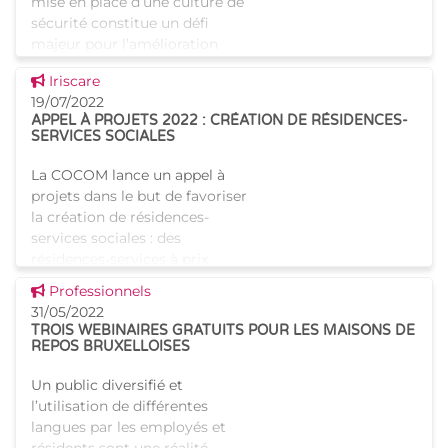
mise en place d’une culture de
sécurité constitue un défi
majeur pour l’amélioration
continue de la sécurité des
Voir cette news
Iriscare
soins de santé. Pour y arriver,
19/07/2022
cela im
APPEL À PROJETS 2022 : CRÉATION DE RÉSIDENCES-
SERVICES SOCIALES
La COCOM lance un appel à
projets dans le but de favoriser
la création de résidences-
services sociales : des
résidences-services à prix
accessibles favorisant les liens
Voir cette news
Professionnels
sociaux entre résid
31/05/2022
TROIS WEBINAIRES GRATUITS POUR LES MAISONS DE
REPOS BRUXELLOISES
Un public diversifié et
l’utilisation de différentes
langues par les employés et