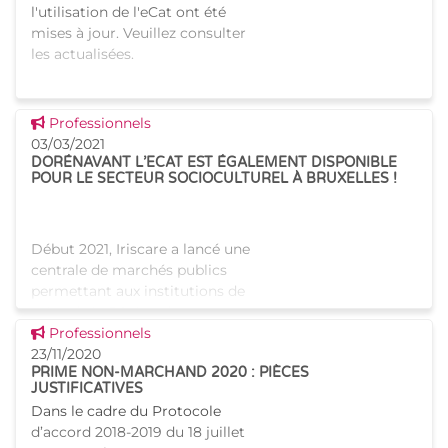
l'utilisation de l'eCat ont été
mises à jour. Veuillez consulter
les actualisées.
Voir cette news
Professionnels
03/03/2021
DORÉNAVANT L’ECAT EST ÉGALEMENT DISPONIBLE
POUR LE SECTEUR SOCIOCULTUREL À BRUXELLES !
Début 2021, Iriscare a lancé une
centrale de marchés publics
permettant aux institutions de
soins de la Région de
Voir cette news
Bruxelles-Capitale d’acheter
Professionnels
directement auprès de
23/11/2020
PRIME NON-MARCHAND 2020 : PIÈCES
fournisseure de matériel de
JUSTIFICATIVES
Dans le cadre du Protocole
d’accord 2018-2019 du 18 juillet