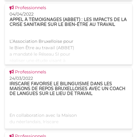
désorientation, de l’angoisse
Voir cette news
Professionnels
ou en
04/04/2022
APPEL À TÉMOIGNAGES (ABBET) : LES IMPACTS DE LA
CRISE SANITAIRE SUR LE BIEN-ÊTRE AU TRAVAIL
L’Association Bruxelloise pour
le Bien Être au travail (ABBET)
a mandaté le Réseau SI pour
réaliser une étude visant à
identifier les impacts de la
Voir cette news
Professionnels
crise sanitaire sur le bien-être
24/03/2022
au tr
IRISCARE FAVORISE LE BILINGUISME DANS LES
MAISONS DE REPOS BRUXELLOISES AVEC UN COACH
DE LANGUES SUR LE LIEU DE TRAVAIL
En collaboration avec la Maison
du néerlandais, Iriscare
propose des cours de
néerlandais au personnel
Voir cette news
Professionnels