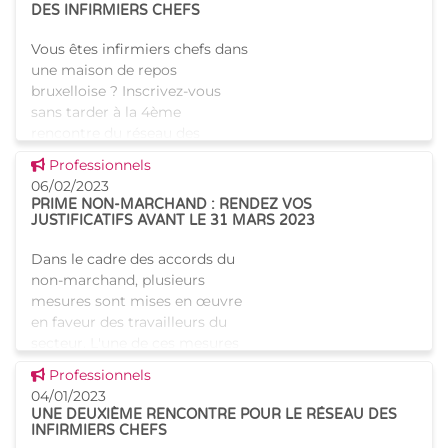
DES INFIRMIERS CHEFS
Vous êtes infirmiers chefs dans
une maison de repos
bruxelloise ? Inscrivez-vous
sans tarder à la 4ème
rencontre du réseau des
infirmiers chefs des maisons
Voir cette news
Professionnels
de repos (MR) et maisons de
06/02/2023
repos et de
PRIME NON-MARCHAND : RENDEZ VOS
JUSTIFICATIFS AVANT LE 31 MARS 2023
Dans le cadre des accords du
non-marchand, plusieurs
mesures sont mises en œuvre
en faveur des travailleurs du
secteur. L'une de ces mesures
est la prime non-marchand.
Voir cette news
Professionnels
Qu'est-ce que la prime non-
04/01/2023
UNE DEUXIÈME RENCONTRE POUR LE RÉSEAU DES
INFIRMIERS CHEFS