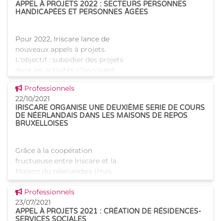
APPEL À PROJETS 2022 : SECTEURS PERSONNES
HANDICAPÉES ET PERSONNES ÂGÉES
Pour 2022, Iriscare lance de
nouveaux appels à projets.
L'objectif : subsidier des projets
dont les activités s’inscrivent
dans les secteurs de la santé ou
Voir cette news
Professionnels
de l’aide aux personnes,
22/10/2021
spécifiquem
IRISCARE ORGANISE UNE DEUXIÈME SERIE DE COURS
DE NÉERLANDAIS DANS LES MAISONS DE REPOS
BRUXELLOISES
Grâce à la coopération
fructueuse entre Iriscare et la
Maison du néerlandais (Huis
van het Nederlands) à
Voir cette news
Bruxelles, une première édition
Professionnels
réussie de cours de néerlandais
23/07/2021
APPEL À PROJETS 2021 : CRÉATION DE RÉSIDENCES-
a eu lieu en septembre
SERVICES SOCIALES