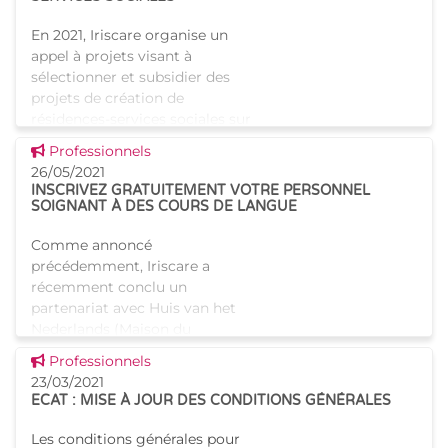
En 2021, Iriscare organise un
appel à projets visant à
sélectionner et subsidier des
projets de création de
résidences-services sociales sur
le territoire de la Région
Voir cette news
Professionnels
Bruxelles-Capitale. Plusie
26/05/2021
INSCRIVEZ GRATUITEMENT VOTRE PERSONNEL
SOIGNANT À DES COURS DE LANGUE
Comme annoncé
précédemment, Iriscare a
récemment conclu un
partenariat avec Huis van het
Nederlands (Maison du
néerlandais) à Bruxelles afin
Voir cette news
Professionnels
d’organiser une formation en
23/03/2021
néerlandais pour les
ECAT : MISE À JOUR DES CONDITIONS GÉNÉRALES
Les conditions générales pour