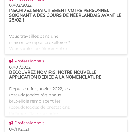
francophone des 137 maisons
07/02/2022
de repos et de soins
INSCRIVEZ GRATUITEMENT VOTRE PERSONNEL
SOIGNANT À DES COURS DE NÉERLANDAIS AVANT LE
bruxelloises agréées et
25/02 !
financées par Iris
Vous travaillez dans une
maison de repos bruxelloise ?
Vous voulez améliorer votre
néerlandais ? Nous avons ce
Voir cette news
qu’il vous faut ! En automne
Professionnels
2021, les cours proposés
07/01/2022
DÉCOUVREZ NOMIRIS, NOTRE NOUVELLE
gratuitement par Iriscare e
APPLICATION DÉDIÉE À LA NOMENCLATURE
Depuis ce 1er janvier 2022, les
(pseudo)codes régionaux
bruxellois remplacent les
(pseudo)codes de prestations
fédéraux. Dans ce cadre,
Iriscare a développé une
Voir cette news
Professionnels
application en ligne dédiée à l
04/11/2021