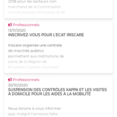
2018 pour les secteurs non
marchand de la Commission
communautaire française et de
la Commission
communautaire commune, un
Voir cette news
Professionnels
budget a été
13/11/2020
INSCRIVEZ-VOUS POUR L’ECAT IRISCARE
Iriscare organise une centrale
de marchés publics
permettant aux institutions de
soins de la Région de
Bruxelles-Capitale d’acheter
directement auprès de
fournisseur du matériel de
Voir cette news
Professionnels
protection in
30/10/2020
SUSPENSION DES CONTRÔLES KAPPA ET LES VISITES
À DOMICILE POUR LES AIDES À LA MOBILITÉ
Nous tenons à vous informer
que, malgré l'annonce faite