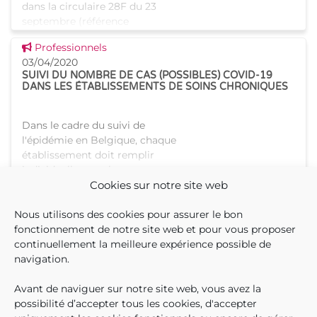
dans la circulaire 28F du 23
septembre (référence
COGBP28) tant les contrôles
Voir cette news
Professionnels
de la KAPPA que les visites à
03/04/2020
domicile pour les aides à la
SUIVI DU NOMBRE DE CAS (POSSIBLES) COVID-19
DANS LES ÉTABLISSEMENTS DE SOINS CHRONIQUES
Dans le cadre du suivi de
l'épidémie en Belgique, chaque
établissement doit remplir
individuellement le
questionnaire Sciensano
Cookies sur notre site web
Voir cette news
Professionnels
quotidiennement.
02/04/2020
Nous utilisons des cookies pour assurer le bon
L'enregistrement doit être fait
DEMANDES DE MOYENS DE PROTECTION
fonctionnement de notre site web et pour vous proposer
tous les jours po
PERSONNELS
continuellement la meilleure expérience possible de
Veuillez noter que, dès à
navigation.
présent, vos demandes de
matériel ne doivent plus être
Avant de naviguer sur notre site web, vous avez la
adressées à Iriscare. Toutes les
possibilité d’accepter tous les cookies, d'accepter
demandes d'aide peuvent