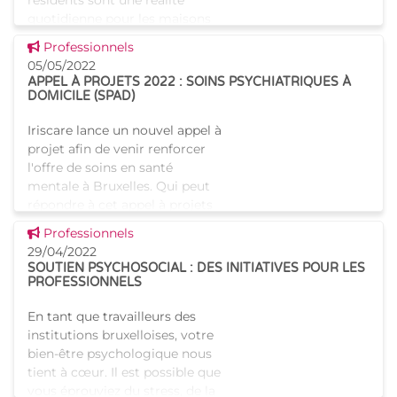
résidents sont une réalité
quotidienne pour les maisons
de repos bruxelloises. Le
Voir cette news
Professionnels
néerlandais est l'une des n
05/05/2022
APPEL À PROJETS 2022 : SOINS PSYCHIATRIQUES À
DOMICILE (SPAD)
Iriscare lance un nouvel appel à
projet afin de venir renforcer
l'offre de soins en santé
mentale à Bruxelles. Qui peut
répondre à cet appel à projets
? Il vise les Initiatives d'Habitati
Voir cette news
Professionnels
29/04/2022
SOUTIEN PSYCHOSOCIAL : DES INITIATIVES POUR LES
PROFESSIONNELS
En tant que travailleurs des
institutions bruxelloises, votre
bien-être psychologique nous
tient à cœur. Il est possible que
vous éprouviez du stress, de la