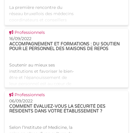
La première rencontre du
réseau bruxellois des médecins
coordinateurs et conseillers
(MCC) s'est tenue au sein
Voir cette news
d'Iriscare ce 22 novembre. Au
Professionnels
programme : financement et
16/09/2022
ACCOMPAGNEMENT ET FORMATIONS : DU SOUTIEN
échanges au sujet de la com
POUR LE PERSONNEL DES MAISONS DE REPOS
Soutenir au mieux ses
institutions et favoriser le bien-
être et l'épanouissement de
leur personnel est au cœur de
nos préoccupations. C'est
Voir cette news
Professionnels
pourquoi, Iriscare souhaite
06/09/2022
vous informer de deux initi
COMMENT ÉVALUEZ-VOUS LA SÉCURITÉ DES
RÉSIDENTS DANS VOTRE ÉTABLISSEMENT ?
Selon l’Institute of Medicine, la