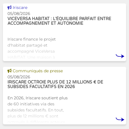
Voir cette news
Iriscare
05/08/2026
VICEVERSA HABITAT : L’ÉQUILIBRE PARFAIT ENTRE
ACCOMPAGNEMENT ET AUTONOMIE
Iriscare finance le projet
d'habitat partagé et
accompagné ViceVersa
HABITAT. Une maison à
Bruxelles qui proposera une
alternative innovante et
Voir cette news
Communiqués de presse
humaine aux structures
05/08/2026
d’hébergement traditionnel
IRISCARE OCTROIE PLUS DE 12 MILLIONS € DE
SUBSIDES FACULTATIFS EN 2026
En 2026, Iriscare soutient plus
de 60 initiatives via des
subsides facultatifs. En tout,
plus de 12 millions € sont
octroyés à différents acteurs
bruxellois afin de soutenir leur