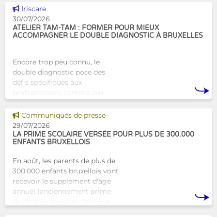
Voir cette news
travail au serv
Iriscare
30/07/2026
ATELIER TAM-TAM : FORMER POUR MIEUX
ACCOMPAGNER LE DOUBLE DIAGNOSTIC À BRUXELLES
Encore trop peu connu, le
double diagnostic pose des
défis spécifiques aux
professionnels comme aux
proches. À Bruxelles, l’Atelier
Tam-Tam apporte une réponse
Voir cette news
Communiqués de presse
concrète avec une formation
29/07/2026
dest
LA PRIME SCOLAIRE VERSÉE POUR PLUS DE 300.000
ENFANTS BRUXELLOIS
En août, les parents de plus de
300.000 enfants bruxellois vont
recevoir le supplément d'âge
annuel (anciennement prime
de rentrée scolaire). Un coup
de pouce pour les aider à bien