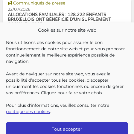
Voir cette news
commencer la
Communiqués de presse
22/07/2026
ALLOCATIONS FAMILIALES : 128.222 ENFANTS
BRUXELLOIS ONT BÉNÉFICIÉ D’UN SUPPLÉMENT
SOCIAL EN 2025
Cookies sur notre site web
En décembre 2025, 304.966
Nous utilisons des cookies pour assurer le bon
enfants bruxellois avaient droit
fonctionnement de notre site web et pour vous proposer
aux allocations familiales.
continuellement la meilleure expérience possible de
Parmi eux, 128.222
navigation.
bénéficiaient également d’un
supplément social en plus du
Avant de naviguer sur notre site web, vous avez la
SUIVEZ-N
TROUV
T
QUI SOMMES-NOUS ?
montant de base de leurs all
possibilité d’accepter tous les cookies, d'accepter
TRAVAILLER CHEZ NOUS
uniquement les cookies fonctionnels ou encore de gérer
TOUTES LES NEWS
vos préférences. Cliquez pour faire votre choix.
TRANSPARENCE
CONTACTEZ-NOUS
Pour plus d'informations, veuillez consulter notre
PRESSE
politique des cookies
.
PLAINTES
Tout accepter
Iriscare • 71 rue Belliard boîte 2 • 1040 Bruxelles