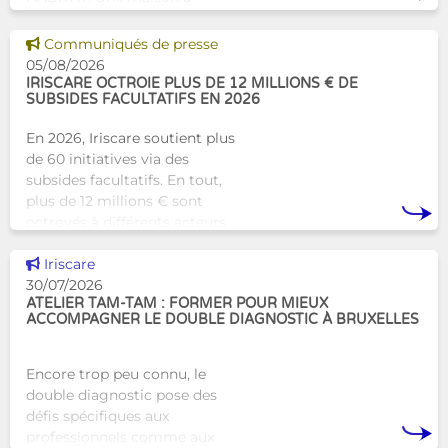
Bruxelles qui proposera une
alternative innovante et
Voir cette news
Communiqués de presse
humaine aux structures
05/08/2026
d’hébergement traditionnel
IRISCARE OCTROIE PLUS DE 12 MILLIONS € DE
SUBSIDES FACULTATIFS EN 2026
En 2026, Iriscare soutient plus
de 60 initiatives via des
subsides facultatifs. En tout,
plus de 12 millions € sont
octroyés à différents acteurs
bruxellois afin de soutenir leur
Voir cette news
travail au serv
Iriscare
30/07/2026
ATELIER TAM-TAM : FORMER POUR MIEUX
ACCOMPAGNER LE DOUBLE DIAGNOSTIC À BRUXELLES
Encore trop peu connu, le
double diagnostic pose des
défis spécifiques aux
professionnels comme aux