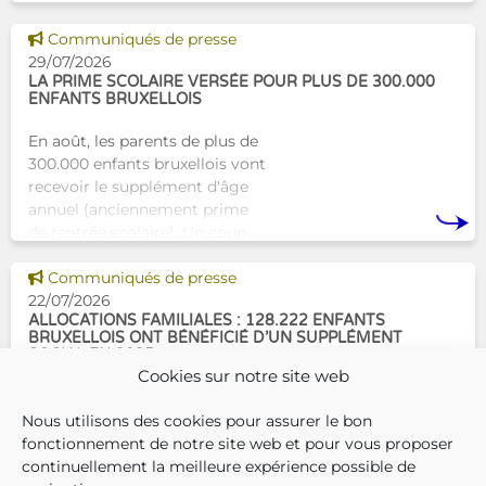
proches. À Bruxelles, l’Atelier
Tam-Tam apporte une réponse
Voir cette news
Communiqués de presse
concrète avec une formation
29/07/2026
dest
LA PRIME SCOLAIRE VERSÉE POUR PLUS DE 300.000
ENFANTS BRUXELLOIS
En août, les parents de plus de
300.000 enfants bruxellois vont
recevoir le supplément d'âge
annuel (anciennement prime
de rentrée scolaire). Un coup
de pouce pour les aider à bien
Voir cette news
commencer la
Communiqués de presse
22/07/2026
ALLOCATIONS FAMILIALES : 128.222 ENFANTS
BRUXELLOIS ONT BÉNÉFICIÉ D’UN SUPPLÉMENT
SOCIAL EN 2025
Cookies sur notre site web
En décembre 2025, 304.966
Nous utilisons des cookies pour assurer le bon
enfants bruxellois avaient droit
fonctionnement de notre site web et pour vous proposer
aux allocations familiales.
continuellement la meilleure expérience possible de
Parmi eux, 128.222