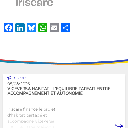
Facebook
LinkedIn
Bluesky
WhatsApp
Email
Share
Voir cette news
Iriscare
05/08/2026
VICEVERSA HABITAT : L’ÉQUILIBRE PARFAIT ENTRE
ACCOMPAGNEMENT ET AUTONOMIE
Iriscare finance le projet
d'habitat partagé et
accompagné ViceVersa
HABITAT. Une maison à