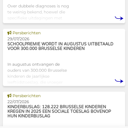
Over dubbele diagnoses is nog
te weinig bekend, hoewel die
specifieke uitdagingen met
zich meebrengen voor zowel
professionals als naasten. In
Dit nieuws tonen
Persberichten
Brussel biedt Atelier Tam-Tam
29/07/2026
een concrete oplossing in
SCHOOLPREMIE WORDT IN AUGUSTUS UITBETAALD
VOOR 300.000 BRUSSELSE KINDEREN
In augustus ontvangen de
ouders van 300.000 Brusselse
kinderen de jaarlijkse
leeftijdstoeslag, die vroeger
bekendstond als de
schoolpremie. Deze financiële
Dit nieuws tonen
Persberichten
ondersteuning helpt gezinnen
22/07/2026
om de kosten
KINDERBIJSLAG: 128.222 BRUSSELSE KINDEREN
KREGEN IN 2025 EEN SOCIALE TOESLAG BOVENOP
HUN KINDERBIJSLAG