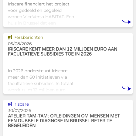
Iriscare financiert het project
voor gedeeld en begeleid
wonen ViceVersa HABITAT. Een
huis in Brussel dat een
innovatief en mensgericht
alternatief biedt voor de
Dit nieuws tonen
Persberichten
traditionele
05/08/2026
huisvestingsstructuren v
IRISCARE KENT MEER DAN 12 MILJOEN EURO AAN
FACULTATIEVE SUBSIDIES TOE IN 2026
In 2026 ondersteunt Iriscare
meer dan 60 initiatieven via
facultatieve subsidies. In totaal
wordt ruim 12 miljoen euro
toegekend aan diverse
Brusselse actoren die actief
Dit nieuws tonen
Iriscare
zijn op het vlak van gezondhe
30/07/2026
ATELIER TAM-TAM: OPLEIDINGEN OM MENSEN MET
EEN DUBBELE DIAGNOSE IN BRUSSEL BETER TE
BEGELEIDEN