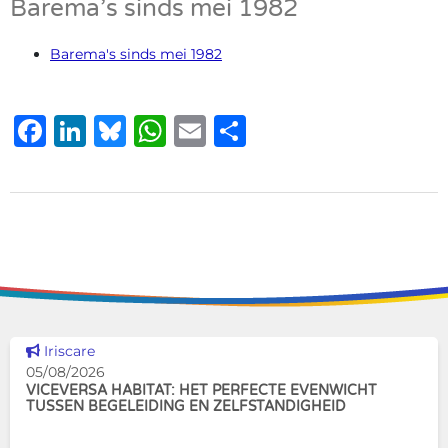
Barema’s sinds mei 1982
Barema's sinds mei 1982
Facebook
LinkedIn
Bluesky
WhatsApp
Email
Delen
Dit nieuws tonen
Iriscare
05/08/2026
VICEVERSA HABITAT: HET PERFECTE EVENWICHT
TUSSEN BEGELEIDING EN ZELFSTANDIGHEID