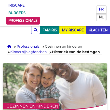
IRISCARE
FR
BURGERS
NL
PROFESSIONALS
FAMIRIS
MYIRISCARE
KLACHTEN
Onthaal
Professionals
Gezinnen en kinderen
Kinderbijslagfondsen
Historiek van de bedragen
GEZINNEN EN KINDEREN