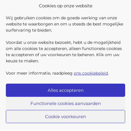
In december 2025 hadden
Cookies op onze website
304.966 Brusselse kinderen
recht op kinderbijslag. Van hen
Wij gebruiken cookies om de goede werking van onze
ontvingen 128.222 kinderen ook
website te waarborgen en om u steeds de best mogelijke
een sociale toeslag boven op
surfervaring te bieden.
hun basiskinderbijslag. Dat
VOLG ONS
VIND 
V
WIE ZIJN WIJ ?
komt overeen met 42,04% van
Voordat u onze website bezoekt, hebt u de mogelijkheid
WERKEN BIJ ONS
om alle cookies te accepteren, alleen functionele cookies
ALLE NIEUWSBERICHTEN
te accepteren of uw voorkeuren te beheren. Klik om uw
TRANSPARANTIE
keuze te maken.
CONTACTEER ONS
PERS
Voor meer informatie, raadpleeg
ons cookiebeleid
.
KLACHTEN
Alles accepteren
Iriscare • Belliardstraat 71 bus 2 • 1040 Brussel
2026 Iriscare
Functionele cookies aanvaarden
Toegankelijkheids-verklaring
Bescherming van persoonsgegevens
Beding van afwijzing van aansprakelijkheid
Cookie voorkeuren
Responsible Disclosure
Cookiebeleid
Sitemap