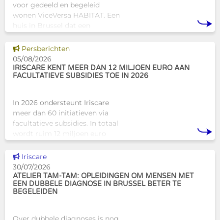
voor gedeeld en begeleid
wonen ViceVersa HABITAT. Een
huis in Brussel dat een
innovatief en mensgericht
alternatief biedt voor de
Dit nieuws tonen
Persberichten
traditionele
05/08/2026
huisvestingsstructuren v
IRISCARE KENT MEER DAN 12 MILJOEN EURO AAN
FACULTATIEVE SUBSIDIES TOE IN 2026
In 2026 ondersteunt Iriscare
meer dan 60 initiatieven via
facultatieve subsidies. In totaal
wordt ruim 12 miljoen euro
toegekend aan diverse
Brusselse actoren die actief
Dit nieuws tonen
Iriscare
zijn op het vlak van gezondhe
30/07/2026
ATELIER TAM-TAM: OPLEIDINGEN OM MENSEN MET
EEN DUBBELE DIAGNOSE IN BRUSSEL BETER TE
BEGELEIDEN
Over dubbele diagnoses is nog