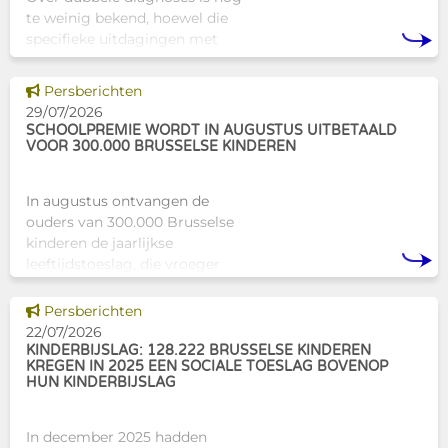
te weinig bekend, hoewel die
specifieke uitdagingen met
zich meebrengen voor zowel
professionals als naasten. In
Dit nieuws tonen
Persberichten
Brussel biedt Atelier Tam-Tam
29/07/2026
een concrete oplossing in
SCHOOLPREMIE WORDT IN AUGUSTUS UITBETAALD
VOOR 300.000 BRUSSELSE KINDEREN
In augustus ontvangen de
ouders van 300.000 Brusselse
kinderen de jaarlijkse
leeftijdstoeslag, die vroeger
bekendstond als de
schoolpremie. Deze financiële
Dit nieuws tonen
Persberichten
ondersteuning helpt gezinnen
22/07/2026
om de kosten
KINDERBIJSLAG: 128.222 BRUSSELSE KINDEREN
KREGEN IN 2025 EEN SOCIALE TOESLAG BOVENOP
HUN KINDERBIJSLAG
In december 2025 hadden