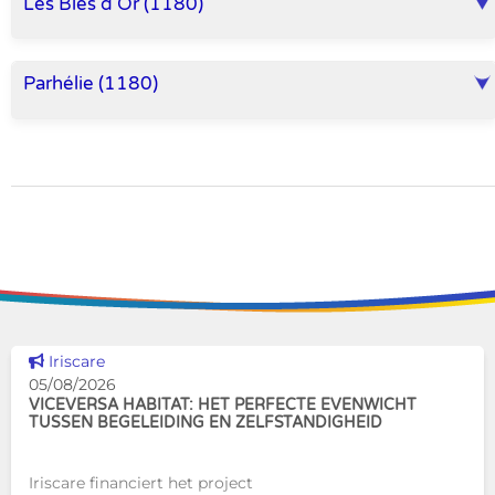
Les Blés d'Or (1180)
Parhélie (1180)
Dit nieuws tonen
Iriscare
05/08/2026
VICEVERSA HABITAT: HET PERFECTE EVENWICHT
TUSSEN BEGELEIDING EN ZELFSTANDIGHEID
Iriscare financiert het project