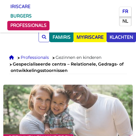
IRISCARE
FR
BURGERS
NL
PROFESSIONALS
FAMIRIS
MYIRISCARE
KLACHTEN
Onthaal
Professionals
Gezinnen en kinderen
Gespecialiseerde centra – Relationele, Gedrags- of
ontwikkelingsstoornissen