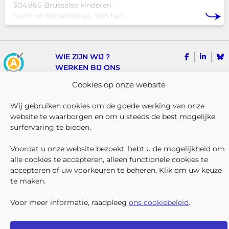
304.966 Brusselse kinderen
recht op kinderbijslag. Van hen
ontvingen 128.222 kinderen ook
een sociale toeslag boven op
hun basiskinderbijslag. Dat
VOLG ONS
VIND 
V
WIE ZIJN WIJ ?
komt overeen met 42,04% van
WERKEN BIJ ONS
ALLE NIEUWSBERICHTEN
Cookies op onze website
TRANSPARANTIE
CONTACTEER ONS
Wij gebruiken cookies om de goede werking van onze
PERS
website te waarborgen en om u steeds de best mogelijke
KLACHTEN
surfervaring te bieden.
Voordat u onze website bezoekt, hebt u de mogelijkheid om
Iriscare • Belliardstraat 71 bus 2 • 1040 Brussel
alle cookies te accepteren, alleen functionele cookies te
2026 Iriscare
accepteren of uw voorkeuren te beheren. Klik om uw keuze
Toegankelijkheids-verklaring
Bescherming van persoonsgegevens
te maken.
Beding van afwijzing van aansprakelijkheid
Responsible Disclosure
Voor meer informatie, raadpleeg
ons cookiebeleid
.
Cookiebeleid
Sitemap