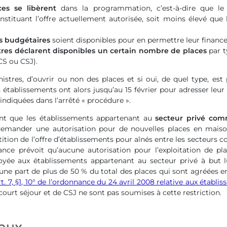
ces se libèrent
dans la programmation, c’est-à-dire que l
onstituant l’offre actuellement autorisée, soit moins élevé que 
ts budgétaires
soient disponibles pour en permettre leur finance
tres déclarent disponibles un certain nombre de places
par t
S ou CSJ).
istres, d’ouvrir ou non des places et si oui, de quel type, est
s établissements ont alors jusqu’au 15 février pour adresser leur
 indiquées dans l’arrêté « procédure ».
nt que les établissements appartenant au
secteur privé com
demander une autorisation pour de nouvelles places en maiso
rtition de l’offre d’établissements pour aînés entre les secteurs 
nnance prévoit qu’aucune autorisation pour l’exploitation de p
oyée aux établissements appartenant au secteur privé à but lu
une part de plus de 50 % du total des places qui sont agréées e
rt. 7, §1, 10° de l’ordonnance du 24 avril 2008 relative aux établ
court séjour et de CSJ ne sont pas soumises à cette restriction.