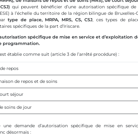
RPA), de maisons de repos et de soins (MRS), de court séjour
(CSJ)
qui peuvent bénéficier d’une autorisation spécifique de
ESE) à l’échelle du territoire de la région bilingue de Bruxelles
 par
type de place, MRPA, MRS, CS, CSJ
, ces types de plac
aires spécifiques de la part d’Iriscare.
torisation spécifique de mise en service et d’exploitation 
te programmation.
t établie comme suit (article 3 de l’arrêté procédure) :
de repos
maison de repos et de soins
ourt séjour
e soins de jour
e une demande d’autorisation spécifique de mise en service
onc désormais :