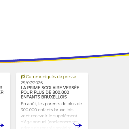
Voir cette news
Communiqués de presse
29/07/2026
R
LA PRIME SCOLAIRE VERSÉE
ER
POUR PLUS DE 300.000
ENFANTS BRUXELLOIS
En août, les parents de plus de
300.000 enfants bruxellois
vont recevoir le supplément
d'âge annuel (anciennement
prime de rentrée scolaire). Un