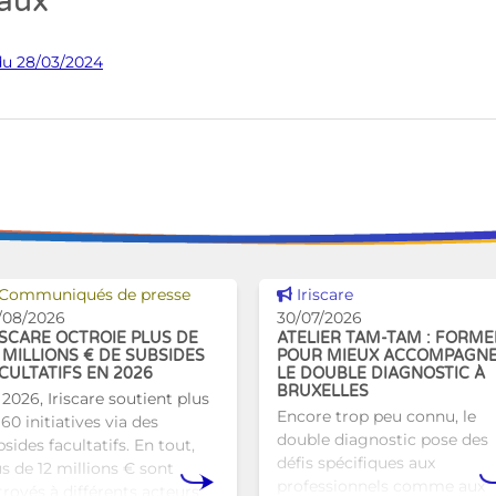
gaux
u 28/03/2024
Voir cette news
Voir cette news
Communiqués de presse
Iriscare
/08/2026
30/07/2026
ISCARE OCTROIE PLUS DE
ATELIER TAM-TAM : FORME
 MILLIONS € DE SUBSIDES
POUR MIEUX ACCOMPAGN
CULTATIFS EN 2026
LE DOUBLE DIAGNOSTIC À
BRUXELLES
 2026, Iriscare soutient plus
Encore trop peu connu, le
60 initiatives via des
double diagnostic pose des
sides facultatifs. En tout,
défis spécifiques aux
us de 12 millions € sont
professionnels comme aux
troyés à différents acteurs