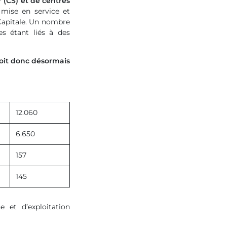
 (CS) et de centres
 mise en service et
-Capitale. Un nombre
es étant liés à des
doit donc désormais
12.060
6.650
157
145
 et d’exploitation