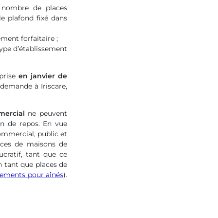
e nombre de places
le plafond fixé dans
ment forfaitaire ;
ype d’établissement
 prise
en janvier de
 demande à Iriscare,
mercial
ne peuvent
n de repos. En vue
commercial, public et
laces de maisons de
cratif, tant que ce
n tant que places de
issements pour aînés
).