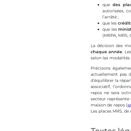
que
des pla
autorisées, c
l’arrêté ;
que les
crédi
que les
minis
(MRPA, MRS, C
La décision des min
chaque année
. Le
selon les modalités
Précisons égaleme
actuellement pas 
d’équilibrer la répa
associatif, l’ordo
repos ne sera octr
secteur représente 
maison de repos (
a
Les places MRS, de 