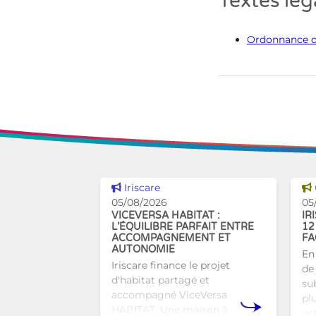
Textes lé
Ordonnance d
Voir cette news
Iriscare
05/08/2026
05
VICEVERSA HABITAT :
IR
L’ÉQUILIBRE PARFAIT ENTRE
12
ACCOMPAGNEMENT ET
FA
AUTONOMIE
En
Iriscare finance le projet
de 
d'habitat partagé et
sub
accompagné ViceVersa
pl
HABITAT. Une maison à
oc