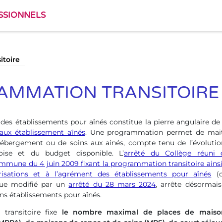
SSIONNELS
itoire
AMMATION TRANSITOIRE
s établissements pour aînés constitue la pierre angulaire de 
 aux établissement aînés
. Une programmation permet de maitri
d’hébergement ou de soins aux ainés, compte tenu de l’évoluti
loise et du budget disponible. L’
arrêté du Collège réuni
une du 4 juin 2009 fixant la programmation transitoire ainsi
orisations et à l’agrément des établissements pour aînés
(c
 que modifié par un
arrêté du 28 mars 2024
, arrête désormai
ins établissements pour aînés.
transitoire fixe
le nombre maximal de places
de
maiso