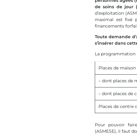
personnes âgées (M
de soins de jour 
d’exploitation (ASM
maximal est fixé
financements forfait
Toute demande d’au
s’insérer dans cet
La programmation es
Places de maison 
– dont places de 
– dont places de c
Places de centre d
Pour pouvoir fair
(ASMESE), il faut d