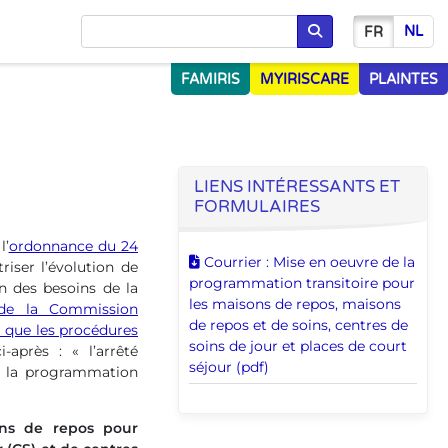
NL
FR
Chercher
FAMIRIS
MYIRISCARE
PLAINTES
LIENS INTÉRESSANTS ET
FORMULAIRES
l’
ordonnance du 24
Télécharger ce document
Courrier : Mise en oeuvre de la
ser l’évolution de
programmation transitoire pour
on des besoins de la
les maisons de repos, maisons
 de la Commission
de repos et de soins, centres de
 que les procédures
soins de jour et places de court
i-après : « l’arrêté
séjour (pdf)
s la programmation
ns de repos pour