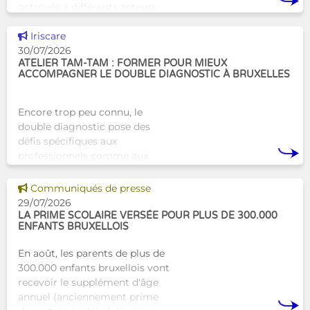
octroyés à différents acteurs
bruxellois afin de soutenir leur
Voir cette news
travail au serv
Iriscare
30/07/2026
ATELIER TAM-TAM : FORMER POUR MIEUX
ACCOMPAGNER LE DOUBLE DIAGNOSTIC À BRUXELLES
Encore trop peu connu, le
double diagnostic pose des
défis spécifiques aux
professionnels comme aux
proches. À Bruxelles, l’Atelier
Tam-Tam apporte une réponse
Voir cette news
Communiqués de presse
concrète avec une formation
29/07/2026
dest
LA PRIME SCOLAIRE VERSÉE POUR PLUS DE 300.000
ENFANTS BRUXELLOIS
En août, les parents de plus de
300.000 enfants bruxellois vont
recevoir le supplément d'âge
annuel (anciennement prime