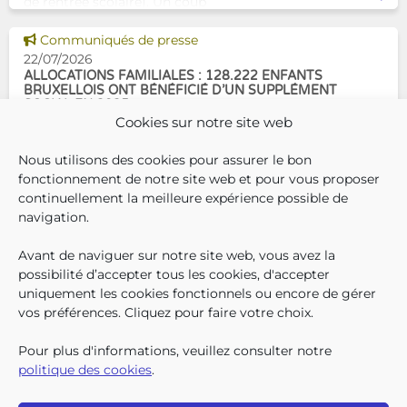
de rentrée scolaire). Un coup
de pouce pour les aider à bien
Voir cette news
commencer la
Communiqués de presse
22/07/2026
ALLOCATIONS FAMILIALES : 128.222 ENFANTS
BRUXELLOIS ONT BÉNÉFICIÉ D’UN SUPPLÉMENT
SOCIAL EN 2025
Cookies sur notre site web
En décembre 2025, 304.966
Nous utilisons des cookies pour assurer le bon
enfants bruxellois avaient droit
fonctionnement de notre site web et pour vous proposer
aux allocations familiales.
continuellement la meilleure expérience possible de
Parmi eux, 128.222
navigation.
bénéficiaient également d’un
supplément social en plus du
Avant de naviguer sur notre site web, vous avez la
SUIVEZ-N
TROUV
T
QUI SOMMES-NOUS ?
montant de base de leurs all
possibilité d’accepter tous les cookies, d'accepter
TRAVAILLER CHEZ NOUS
uniquement les cookies fonctionnels ou encore de gérer
TOUTES LES NEWS
vos préférences. Cliquez pour faire votre choix.
TRANSPARENCE
CONTACTEZ-NOUS
Pour plus d'informations, veuillez consulter notre
PRESSE
politique des cookies
.
PLAINTES