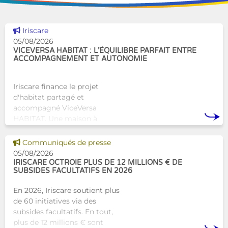
Voir cette news
Iriscare
05/08/2026
VICEVERSA HABITAT : L’ÉQUILIBRE PARFAIT ENTRE
ACCOMPAGNEMENT ET AUTONOMIE
Iriscare finance le projet
d'habitat partagé et
accompagné ViceVersa
HABITAT. Une maison à
Bruxelles qui proposera une
alternative innovante et
Voir cette news
Communiqués de presse
humaine aux structures
05/08/2026
d’hébergement traditionnel
IRISCARE OCTROIE PLUS DE 12 MILLIONS € DE
SUBSIDES FACULTATIFS EN 2026
En 2026, Iriscare soutient plus
de 60 initiatives via des
subsides facultatifs. En tout,
plus de 12 millions € sont