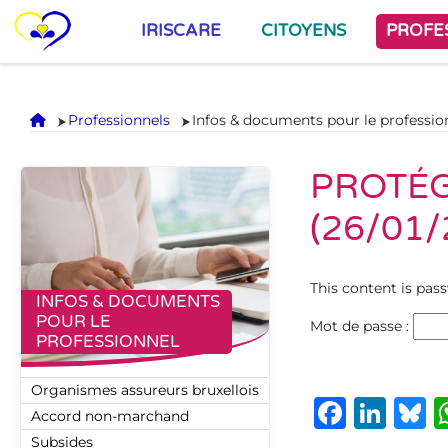
IRISCARE
CITOYENS
PROFE
Accueil
Professionnels
Infos & documents pour le professio
PROTÉG
(26/01/
This content is pas
INFOS & DOCUMENTS
POUR LE
Mot de passe :
PROFESSIONNEL
Organismes assureurs bruxellois
Faceb
Lin
B
Accord non-marchand
Subsides