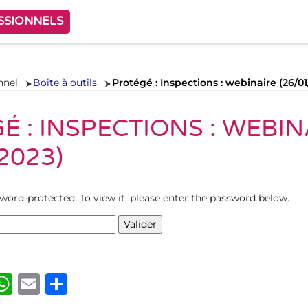
SSIONNELS
nnel
Boite à outils
Protégé : Inspections : webinaire (26/01
É : INSPECTIONS : WEBIN
2023)
sword-protected. To view it, please enter the password below.
ook
kedIn
luesky
WhatsApp
Email
Share