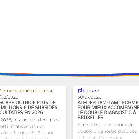
Voir cette news
Voir cette news
Communiqués de presse
Iriscare
/08/2026
30/07/2026
ISCARE OCTROIE PLUS DE
ATELIER TAM-TAM : FORME
 MILLIONS € DE SUBSIDES
POUR MIEUX ACCOMPAGN
CULTATIFS EN 2026
LE DOUBLE DIAGNOSTIC À
BRUXELLES
 2026, Iriscare soutient plus
Encore trop peu connu, le
60 initiatives via des
double diagnostic pose des
sides facultatifs. En tout,
défis spécifiques aux