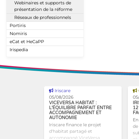
Webinaires et supports de
présentation de la réforme
Réseaux de professionnels
Portiris
Nomiris
eCat et HeCaPP
Irispedia
Voir cette news
Iriscare
05/08/2026
05
VICEVERSA HABITAT :
IR
L’ÉQUILIBRE PARFAIT ENTRE
12
ACCOMPAGNEMENT ET
FA
AUTONOMIE
En
Iriscare finance le projet
de 
d'habitat partagé et
sub
accompagné ViceVersa