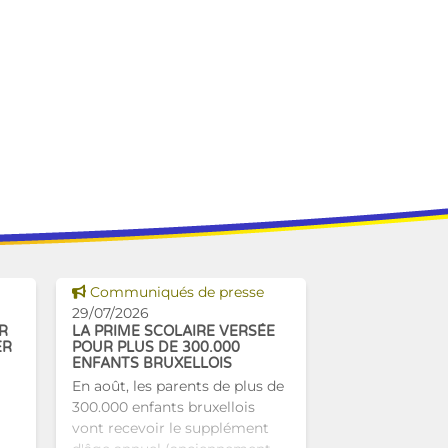
Voir cette news
Communiqués de presse
29/07/2026
R
LA PRIME SCOLAIRE VERSÉE
ER
POUR PLUS DE 300.000
ENFANTS BRUXELLOIS
En août, les parents de plus de
300.000 enfants bruxellois
vont recevoir le supplément