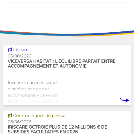
Voir cette news
Iriscare
05/08/2026
VICEVERSA HABITAT : L’ÉQUILIBRE PARFAIT ENTRE
ACCOMPAGNEMENT ET AUTONOMIE
Iriscare finance le projet
d'habitat partagé et
accompagné ViceVersa
HABITAT. Une maison à
Bruxelles qui proposera une
alternative innovante et
Voir cette news
Communiqués de presse
humaine aux structures
05/08/2026
d’hébergement traditionnel
IRISCARE OCTROIE PLUS DE 12 MILLIONS € DE
SUBSIDES FACULTATIFS EN 2026