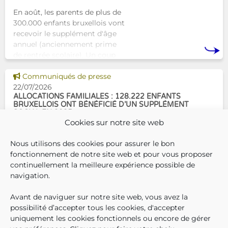
En août, les parents de plus de
300.000 enfants bruxellois vont
recevoir le supplément d'âge
annuel (anciennement prime
de rentrée scolaire). Un coup
de pouce pour les aider à bien
Voir cette news
commencer la
Communiqués de presse
22/07/2026
ALLOCATIONS FAMILIALES : 128.222 ENFANTS
BRUXELLOIS ONT BÉNÉFICIÉ D’UN SUPPLÉMENT
SOCIAL EN 2025
Cookies sur notre site web
En décembre 2025, 304.966
Nous utilisons des cookies pour assurer le bon
enfants bruxellois avaient droit
fonctionnement de notre site web et pour vous proposer
aux allocations familiales.
continuellement la meilleure expérience possible de
Parmi eux, 128.222
navigation.
bénéficiaient également d’un
supplément social en plus du
Avant de naviguer sur notre site web, vous avez la
SUIVEZ-N
TROUV
T
QUI SOMMES-NOUS ?
montant de base de leurs all
possibilité d’accepter tous les cookies, d'accepter
TRAVAILLER CHEZ NOUS
uniquement les cookies fonctionnels ou encore de gérer
TOUTES LES NEWS