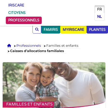
IRISCARE
FR
CITOYENS
NL
PROFESSIONNELS
FAMIRIS
MYIRISCARE
PLAINTES
Accueil
Professionnels
Familles et enfants
Caisses d’allocations familiales
FAMILLES ET ENFANTS