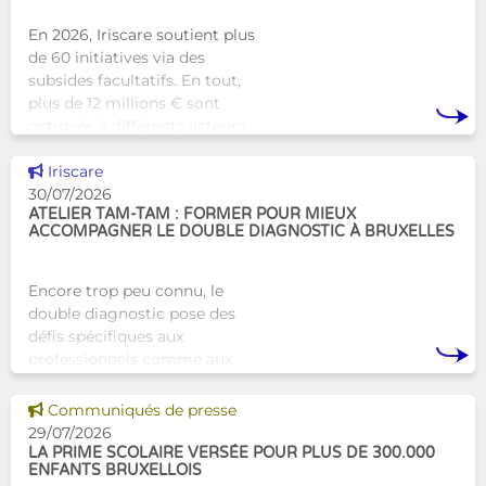
En 2026, Iriscare soutient plus
de 60 initiatives via des
subsides facultatifs. En tout,
plus de 12 millions € sont
octroyés à différents acteurs
bruxellois afin de soutenir leur
Voir cette news
travail au serv
Iriscare
30/07/2026
ATELIER TAM-TAM : FORMER POUR MIEUX
ACCOMPAGNER LE DOUBLE DIAGNOSTIC À BRUXELLES
Encore trop peu connu, le
double diagnostic pose des
défis spécifiques aux
professionnels comme aux
proches. À Bruxelles, l’Atelier
Tam-Tam apporte une réponse
Voir cette news
Communiqués de presse
concrète avec une formation
29/07/2026
dest
LA PRIME SCOLAIRE VERSÉE POUR PLUS DE 300.000
ENFANTS BRUXELLOIS