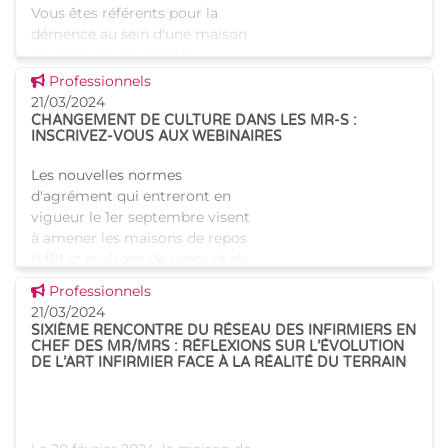
Vous êtes référents pour la
démence au sein d'une maison
de repos (et de soins) ?
Inscrivez-vous à la présentation
Voir cette news
Professionnels
des nouvelles normes
21/03/2024
d'agrément qui touchent
CHANGEMENT DE CULTURE DANS LES MR-S :
INSCRIVEZ-VOUS AUX WEBINAIRES
directement les référents p
Les nouvelles normes
d'agrément qui entreront en
vigueur le 1er septembre visent
à amener les maisons de repos
(MR) et maisons de repos et de
soins (MRS) vers un
Voir cette news
Professionnels
changement de culture dans
21/03/2024
l'accuei
SIXIÈME RENCONTRE DU RÉSEAU DES INFIRMIERS EN
CHEF DES MR/MRS : RÉFLEXIONS SUR L’ÉVOLUTION
DE L’ART INFIRMIER FACE À LA RÉALITÉ DU TERRAIN