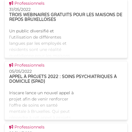
accessibles favorisant les liens
Voir cette news
Professionnels
sociaux entre résid
31/05/2022
TROIS WEBINAIRES GRATUITS POUR LES MAISONS DE
REPOS BRUXELLOISES
Un public diversifié et
l’utilisation de différentes
langues par les employés et
résidents sont une réalité
quotidienne pour les maisons
de repos bruxelloises. Le
Voir cette news
Professionnels
néerlandais est l'une des n
05/05/2022
APPEL À PROJETS 2022 : SOINS PSYCHIATRIQUES À
DOMICILE (SPAD)
Iriscare lance un nouvel appel à
projet afin de venir renforcer
l'offre de soins en santé
mentale à Bruxelles. Qui peut
répondre à cet appel à projets
? Il vise les Initiatives d'Habitati
Voir cette news
Professionnels