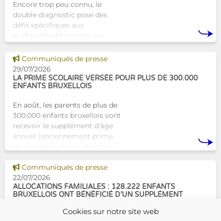
Encore trop peu connu, le
double diagnostic pose des
défis spécifiques aux
professionnels comme aux
proches. À Bruxelles, l’Atelier
Tam-Tam apporte une réponse
Voir cette news
Communiqués de presse
concrète avec une formation
29/07/2026
dest
LA PRIME SCOLAIRE VERSÉE POUR PLUS DE 300.000
ENFANTS BRUXELLOIS
En août, les parents de plus de
300.000 enfants bruxellois vont
recevoir le supplément d'âge
annuel (anciennement prime
de rentrée scolaire). Un coup
de pouce pour les aider à bien
Voir cette news
commencer la
Communiqués de presse
22/07/2026
ALLOCATIONS FAMILIALES : 128.222 ENFANTS
BRUXELLOIS ONT BÉNÉFICIÉ D’UN SUPPLÉMENT
SOCIAL EN 2025
Cookies sur notre site web