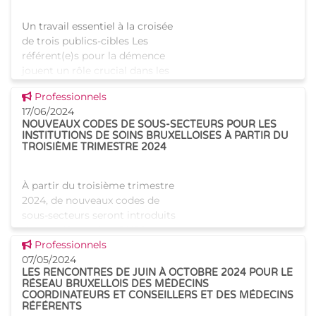
Un travail essentiel à la croisée
de trois publics-cibles Les
référent(e)s pour la démence
jouent un rôle crucial dans les
maisons de repos et de soins
Voir cette news
Professionnels
(MRS), offrant un soutien
17/06/2024
spécialisé
NOUVEAUX CODES DE SOUS-SECTEURS POUR LES
INSTITUTIONS DE SOINS BRUXELLOISES À PARTIR DU
TROISIÈME TRIMESTRE 2024
À partir du troisième trimestre
2024, de nouveaux codes de
sous-secteurs seront introduits
dans la déclaration ONSS
Voir cette news
trimestrielle (DmfA) pour
Professionnels
certaines institutions de soins
07/05/2024
LES RENCONTRES DE JUIN À OCTOBRE 2024 POUR LE
établies à Bruxelles
RÉSEAU BRUXELLOIS DES MÉDECINS
COORDINATEURS ET CONSEILLERS ET DES MÉDECINS
RÉFÉRENTS