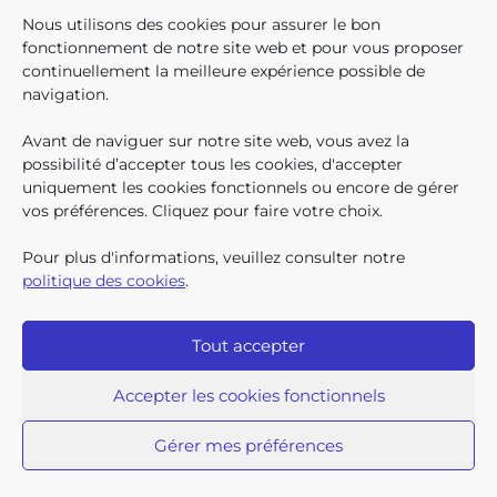
En décembre 2025, 304.966
Nous utilisons des cookies pour assurer le bon
enfants bruxellois avaient droit
fonctionnement de notre site web et pour vous proposer
aux allocations familiales.
continuellement la meilleure expérience possible de
Parmi eux, 128.222
navigation.
bénéficiaient également d’un
supplément social en plus du
Avant de naviguer sur notre site web, vous avez la
SUIVEZ-N
TROUV
T
QUI SOMMES-NOUS ?
montant de base de leurs all
possibilité d’accepter tous les cookies, d'accepter
TRAVAILLER CHEZ NOUS
uniquement les cookies fonctionnels ou encore de gérer
TOUTES LES NEWS
vos préférences. Cliquez pour faire votre choix.
TRANSPARENCE
CONTACTEZ-NOUS
Pour plus d'informations, veuillez consulter notre
PRESSE
politique des cookies
.
PLAINTES
Tout accepter
Iriscare • 71 rue Belliard boîte 2 • 1040 Bruxelles
2026 Iriscare
Accepter les cookies fonctionnels
Déclaration d’accessibilité
Protection des données à caractère personnel
Clause de non-responsabilité
Gérer mes préférences
Responsible Disclosure
Politique des cookies