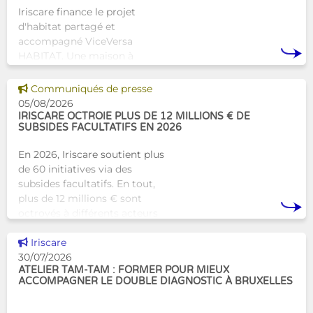
Iriscare finance le projet
d'habitat partagé et
accompagné ViceVersa
HABITAT. Une maison à
Bruxelles qui proposera une
alternative innovante et
Voir cette news
Communiqués de presse
humaine aux structures
05/08/2026
d’hébergement traditionnel
IRISCARE OCTROIE PLUS DE 12 MILLIONS € DE
SUBSIDES FACULTATIFS EN 2026
En 2026, Iriscare soutient plus
de 60 initiatives via des
subsides facultatifs. En tout,
plus de 12 millions € sont
octroyés à différents acteurs
bruxellois afin de soutenir leur
Voir cette news
travail au serv
Iriscare
30/07/2026
ATELIER TAM-TAM : FORMER POUR MIEUX
ACCOMPAGNER LE DOUBLE DIAGNOSTIC À BRUXELLES