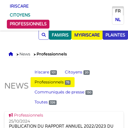
IRISCARE
FR
CITOYENS
NL
PROFESSIONNELS
FAMIRIS
MYIRISCARE
PLAINTES
Accueil
News
Professionnels
Iriscare
Citoyens
101
20
Professionnels
75
NEWS
Communiqués de presse
130
Toutes
326
Voir cette news
Professionnels
25/10/2024
PUBLICATION DU RAPPORT ANNUEL 2022/2023 DU