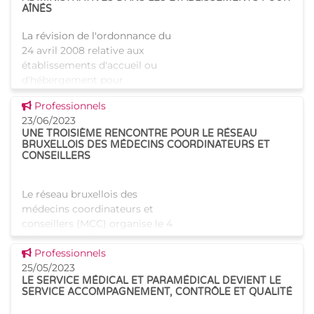
AÎNÉS
La révision de l'ordonnance du
24 avril 2008 relative aux
établissements d'accueil ou
d'hébergement pour
personnes âgées a permis,
Voir cette news
Professionnels
entre autres, d'instaurer un
23/06/2023
nouveau régime de sanctions
UNE TROISIÈME RENCONTRE POUR LE RÉSEAU
admin
BRUXELLOIS DES MÉDECINS COORDINATEURS ET
CONSEILLERS
Le réseau bruxellois des
médecins coordinateurs et
conseillers (MCC) organise le 4
juillet sa troisième rencontre.
Voir cette news
Au programme, un sujet
Professionnels
d'actualité : l'avenir des MCC.
25/05/2023
LE SERVICE MÉDICAL ET PARAMÉDICAL DEVIENT LE
Les nouvelles compétence
SERVICE ACCOMPAGNEMENT, CONTRÔLE ET QUALITÉ