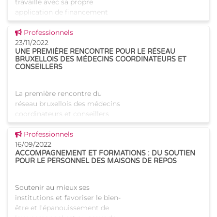
travaille avec sa propre
application de financement
Curas, qui remplace
Voir cette news
l'application fédérale RaaS.
Professionnels
Cette nouvelle application est
23/11/2022
UNE PREMIÈRE RENCONTRE POUR LE RÉSEAU
destinée au financement des
BRUXELLOIS DES MÉDECINS COORDINATEURS ET
mesure
CONSEILLERS
La première rencontre du
réseau bruxellois des médecins
coordinateurs et conseillers
(MCC) s'est tenue au sein
Voir cette news
d'Iriscare ce 22 novembre. Au
Professionnels
programme : financement et
16/09/2022
ACCOMPAGNEMENT ET FORMATIONS : DU SOUTIEN
échanges au sujet de la com
POUR LE PERSONNEL DES MAISONS DE REPOS
Soutenir au mieux ses
institutions et favoriser le bien-
être et l'épanouissement de