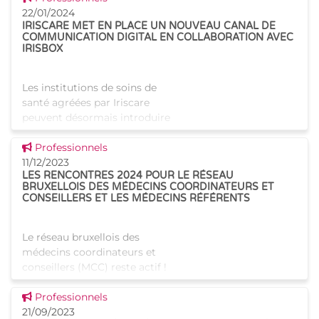
de repos (MR) et maisons de
22/01/2024
repos et de
IRISCARE MET EN PLACE UN NOUVEAU CANAL DE
COMMUNICATION DIGITAL EN COLLABORATION AVEC
IRISBOX
Les institutions de soins de
santé agréées par Iriscare
peuvent désormais introduire
leurs demandes d'autorisations
Voir cette news
et d'agrément de manière
Professionnels
digitale via IRISbox. Cette
11/12/2023
LES RENCONTRES 2024 POUR LE RÉSEAU
évolution s'inscrit
BRUXELLOIS DES MÉDECINS COORDINATEURS ET
CONSEILLERS ET LES MÉDECINS RÉFÉRENTS
Le réseau bruxellois des
médecins coordinateurs et
conseillers (MCC) reste actif !
Plusieurs réunions sont
Voir cette news
planifiées pour 2024, avec des
Professionnels
thèmes d'actualité. Ces
21/09/2023