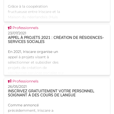
Grâce à la coopération
fructueuse entre Iriscare et la
Maison du néerlandais (Huis
van het Nederlands) à
Voir cette news
Bruxelles, une première édition
Professionnels
réussie de cours de néerlandais
23/07/2021
APPEL À PROJETS 2021 : CRÉATION DE RÉSIDENCES-
a eu lieu en septembre
SERVICES SOCIALES
En 2021, Iriscare organise un
appel à projets visant à
sélectionner et subsidier des
projets de création de
résidences-services sociales sur
le territoire de la Région
Voir cette news
Professionnels
Bruxelles-Capitale. Plusie
26/05/2021
INSCRIVEZ GRATUITEMENT VOTRE PERSONNEL
SOIGNANT À DES COURS DE LANGUE
Comme annoncé
précédemment, Iriscare a