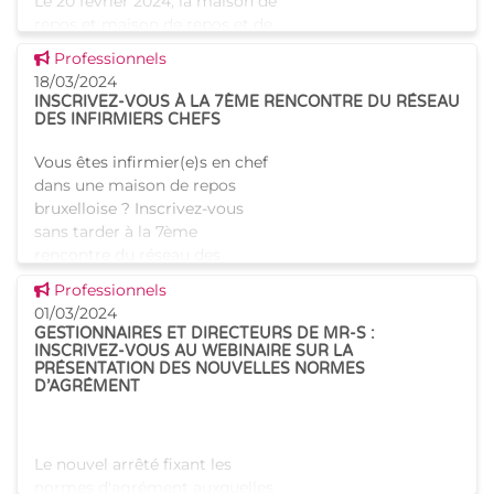
Le 20 février 2024, la maison de
repos et maison de repos et de
soins (MR/MRS) La Cerisaie à
Voir cette news
Professionnels
Schaerbeek a été le lieu
18/03/2024
d'accueil de la 6ème rencontre
INSCRIVEZ-VOUS À LA 7ÈME RENCONTRE DU RÉSEAU
du réseau des infirmiers en
DES INFIRMIERS CHEFS
chef des MR/MRS.
Vous êtes infirmier(e)s en chef
dans une maison de repos
bruxelloise ? Inscrivez-vous
sans tarder à la 7ème
rencontre du réseau des
infirmiers en chef des maisons
Voir cette news
Professionnels
de repos (MR) et maisons de
01/03/2024
GESTIONNAIRES ET DIRECTEURS DE MR-S :
INSCRIVEZ-VOUS AU WEBINAIRE SUR LA
PRÉSENTATION DES NOUVELLES NORMES
D’AGRÉMENT
Le nouvel arrêté fixant les
normes d'agrément auxquelles