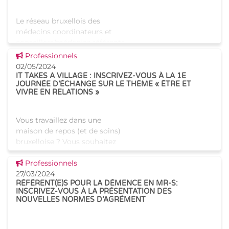
Le réseau bruxellois des
médecins coordinateurs et
conseillers/médecins référents
est plus que jamais actif ! Deux
Voir cette news
Professionnels
réunions ont eu lieu en janvier
02/05/2024
et mars 2024, dont les thèmes
IT TAKES A VILLAGE : INSCRIVEZ-VOUS À LA 1E
JOURNÉE D’ÉCHANGE SUR LE THÈME « ÊTRE ET
couvraient l
VIVRE EN RELATIONS »
Vous travaillez dans une
maison de repos (et de soins)
bruxelloise ? Vous souhaitez
vous enrichir des pratiques
Voir cette news
innovantes appliquées dans
Professionnels
d'autres maisons de repos ?
27/03/2024
RÉFÉRENT(E)S POUR LA DÉMENCE EN MR-S:
Dans le cadre du dispositif
INSCRIVEZ-VOUS À LA PRÉSENTATION DES
NOUVELLES NORMES D’AGRÉMENT