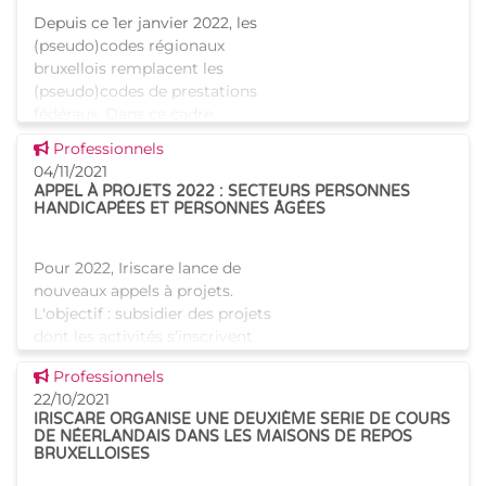
Depuis ce 1er janvier 2022, les
(pseudo)codes régionaux
bruxellois remplacent les
(pseudo)codes de prestations
fédéraux. Dans ce cadre,
Iriscare a développé une
Voir cette news
Professionnels
application en ligne dédiée à l
04/11/2021
APPEL À PROJETS 2022 : SECTEURS PERSONNES
HANDICAPÉES ET PERSONNES ÂGÉES
Pour 2022, Iriscare lance de
nouveaux appels à projets.
L'objectif : subsidier des projets
dont les activités s’inscrivent
dans les secteurs de la santé ou
Voir cette news
Professionnels
de l’aide aux personnes,
22/10/2021
spécifiquem
IRISCARE ORGANISE UNE DEUXIÈME SERIE DE COURS
DE NÉERLANDAIS DANS LES MAISONS DE REPOS
BRUXELLOISES