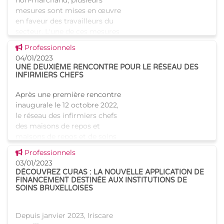
non-marchand, plusieurs
mesures sont mises en œuvre
en faveur des travailleurs du
secteur. L'une de ces mesures
est la prime non-marchand.
Voir cette news
Professionnels
Qu'est-ce que la prime non-
04/01/2023
UNE DEUXIÈME RENCONTRE POUR LE RÉSEAU DES
INFIRMIERS CHEFS
Après une première rencontre
inaugurale le 12 octobre 2022,
le réseau des infirmiers chefs
des maisons de repos et
maisons de repos et de soins
bruxelloises s'est de nouveau
Voir cette news
Professionnels
réuni ce 15 décembre
03/01/2023
DÉCOUVREZ CURAS : LA NOUVELLE APPLICATION DE
FINANCEMENT DESTINÉE AUX INSTITUTIONS DE
SOINS BRUXELLOISES
Depuis janvier 2023, Iriscare