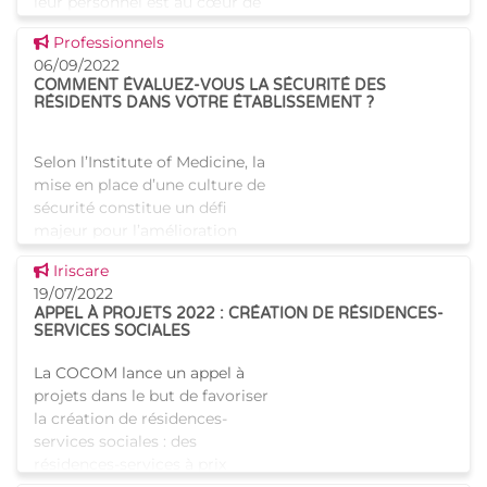
leur personnel est au cœur de
nos préoccupations. C'est
Voir cette news
Professionnels
pourquoi, Iriscare souhaite
06/09/2022
vous informer de deux initi
COMMENT ÉVALUEZ-VOUS LA SÉCURITÉ DES
RÉSIDENTS DANS VOTRE ÉTABLISSEMENT ?
Selon l’Institute of Medicine, la
mise en place d’une culture de
sécurité constitue un défi
majeur pour l’amélioration
continue de la sécurité des
Voir cette news
Iriscare
soins de santé. Pour y arriver,
19/07/2022
cela im
APPEL À PROJETS 2022 : CRÉATION DE RÉSIDENCES-
SERVICES SOCIALES
La COCOM lance un appel à
projets dans le but de favoriser
la création de résidences-
services sociales : des
résidences-services à prix