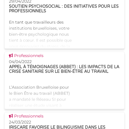
29/04/2022
SOUTIEN PSYCHOSOCIAL : DES INITIATIVES POUR LES
PROFESSIONNELS
En tant que travailleurs des
institutions bruxelloises, votre
bien-être psychologique nous
tient à cœur. Il est possible que
vous éprouviez du stress, de la
désorientation, de l’angoisse
Voir cette news
Professionnels
ou en
04/04/2022
APPEL À TÉMOIGNAGES (ABBET) : LES IMPACTS DE LA
CRISE SANITAIRE SUR LE BIEN-ÊTRE AU TRAVAIL
L’Association Bruxelloise pour
le Bien Être au travail (ABBET)
a mandaté le Réseau SI pour
réaliser une étude visant à
identifier les impacts de la
Voir cette news
Professionnels
crise sanitaire sur le bien-être
24/03/2022
au tr
IRISCARE FAVORISE LE BILINGUISME DANS LES