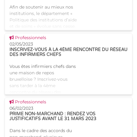
Afin de soutenir au mieux nos
institutions, le département «
Politique des institutions d’aide
et de soins » évolue sans cesse.
C'est dans cet esprit que son
Voir cette news
Professionnels
service médical et paramédical
02/05/2023
de
INSCRIVEZ-VOUS À LA 4ÈME RENCONTRE DU RÉSEAU
DES INFIRMIERS CHEFS
Vous êtes infirmiers chefs dans
une maison de repos
bruxelloise ? Inscrivez-vous
sans tarder à la 4ème
rencontre du réseau des
infirmiers chefs des maisons
Voir cette news
Professionnels
de repos (MR) et maisons de
06/02/2023
repos et de
PRIME NON-MARCHAND : RENDEZ VOS
JUSTIFICATIFS AVANT LE 31 MARS 2023
Dans le cadre des accords du