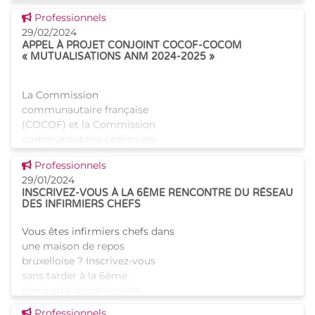
doivent répondre les
Voir cette news
Professionnels
établissements pour aînés a
29/02/2024
été adopté par le Collège réuni
APPEL À PROJET CONJOINT COCOF-COCOM
de la Commission
« MUTUALISATIONS ANM 2024-2025 »
communautaire commune. Il
entrer
La Commission
communautaire française
(COCOF) et la Commission
communautaire commune
(COCOM) lancent un appel à
Voir cette news
Professionnels
projet conjoint pour les
29/01/2024
secteurs du non marchand. Cet
INSCRIVEZ-VOUS À LA 6ÈME RENCONTRE DU RÉSEAU
appel à projet inédit vis
DES INFIRMIERS CHEFS
Vous êtes infirmiers chefs dans
une maison de repos
bruxelloise ? Inscrivez-vous
sans tarder à la 6ème
rencontre du réseau des
infirmiers chefs des maisons
Voir cette news
Professionnels