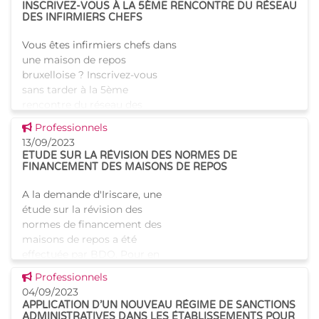
INSCRIVEZ-VOUS À LA 5ÈME RENCONTRE DU RÉSEAU
rencontres donnent l'occasio
DES INFIRMIERS CHEFS
Vous êtes infirmiers chefs dans
une maison de repos
bruxelloise ? Inscrivez-vous
sans tarder à la 5ème
rencontre du réseau des
infirmiers chefs des maisons
Voir cette news
Professionnels
de repos (MR) et maisons de
13/09/2023
repos et de
ETUDE SUR LA RÉVISION DES NORMES DE
FINANCEMENT DES MAISONS DE REPOS
A la demande d'Iriscare, une
étude sur la révision des
normes de financement des
maisons de repos a été
effectuée par BDO. Pour en
savoir plus, consultez le
Voir cette news
Professionnels
rapport final "".
04/09/2023
APPLICATION D’UN NOUVEAU RÉGIME DE SANCTIONS
ADMINISTRATIVES DANS LES ÉTABLISSEMENTS POUR