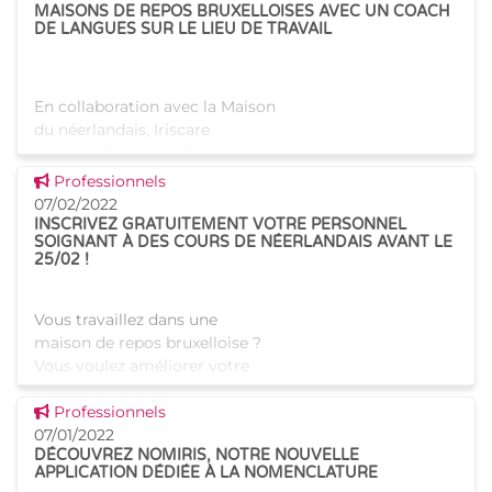
MAISONS DE REPOS BRUXELLOISES AVEC UN COACH
DE LANGUES SUR LE LIEU DE TRAVAIL
En collaboration avec la Maison
du néerlandais, Iriscare
propose des cours de
néerlandais au personnel
Voir cette news
Professionnels
francophone des 137 maisons
07/02/2022
de repos et de soins
INSCRIVEZ GRATUITEMENT VOTRE PERSONNEL
SOIGNANT À DES COURS DE NÉERLANDAIS AVANT LE
bruxelloises agréées et
25/02 !
financées par Iris
Vous travaillez dans une
maison de repos bruxelloise ?
Vous voulez améliorer votre
néerlandais ? Nous avons ce
Voir cette news
qu’il vous faut ! En automne
Professionnels
2021, les cours proposés
07/01/2022
DÉCOUVREZ NOMIRIS, NOTRE NOUVELLE
gratuitement par Iriscare e
APPLICATION DÉDIÉE À LA NOMENCLATURE