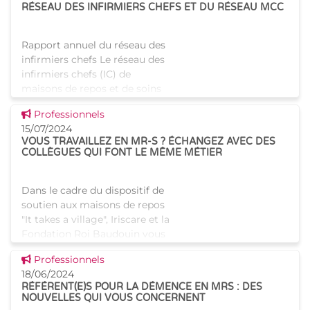
RÉSEAU DES INFIRMIERS CHEFS ET DU RÉSEAU MCC
Rapport annuel du réseau des
infirmiers chefs Le réseau des
infirmiers chefs (IC) de
maisons de repos et de soins
agréées par Iriscare a pour
Voir cette news
Professionnels
objectif principal de pérenniser
15/07/2024
la collaboration
VOUS TRAVAILLEZ EN MR-S ? ÉCHANGEZ AVEC DES
COLLÈGUES QUI FONT LE MÊME MÉTIER
Dans le cadre du dispositif de
soutien aux maisons de repos
"It takes a village", Iriscare et la
Fondation Roi Baudouin vous
invitent à échanger avec des
Voir cette news
Professionnels
collègues d'autres maisons de
18/06/2024
repos (et de
RÉFÉRENT(E)S POUR LA DÉMENCE EN MRS : DES
NOUVELLES QUI VOUS CONCERNENT