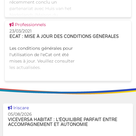
récemment conclu un
partenariat avec Huis van het
Nederlands (Maison du
néerlandais) à Bruxelles afin
Voir cette news
Professionnels
d’organiser une formation en
23/03/2021
néerlandais pour les
ECAT : MISE À JOUR DES CONDITIONS GÉNÉRALES
Les conditions générales pour
l'utilisation de l'eCat ont été
mises à jour. Veuillez consulter
les actualisées.
Voir cette news
Iriscare
05/08/2026
VICEVERSA HABITAT : L’ÉQUILIBRE PARFAIT ENTRE
ACCOMPAGNEMENT ET AUTONOMIE