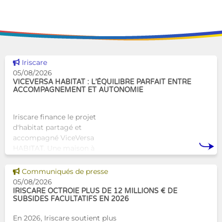
Voir cette news
Iriscare
05/08/2026
VICEVERSA HABITAT : L’ÉQUILIBRE PARFAIT ENTRE
ACCOMPAGNEMENT ET AUTONOMIE
Iriscare finance le projet
d'habitat partagé et
accompagné ViceVersa
HABITAT. Une maison à
Bruxelles qui proposera une
alternative innovante et
Voir cette news
Communiqués de presse
humaine aux structures
05/08/2026
d’hébergement traditionnel
IRISCARE OCTROIE PLUS DE 12 MILLIONS € DE
SUBSIDES FACULTATIFS EN 2026
En 2026, Iriscare soutient plus