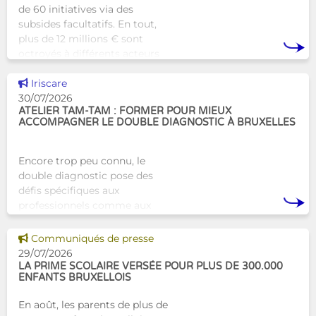
de 60 initiatives via des
subsides facultatifs. En tout,
plus de 12 millions € sont
octroyés à différents acteurs
bruxellois afin de soutenir leur
Voir cette news
travail au serv
Iriscare
30/07/2026
ATELIER TAM-TAM : FORMER POUR MIEUX
ACCOMPAGNER LE DOUBLE DIAGNOSTIC À BRUXELLES
Encore trop peu connu, le
double diagnostic pose des
défis spécifiques aux
professionnels comme aux
proches. À Bruxelles, l’Atelier
Tam-Tam apporte une réponse
Voir cette news
Communiqués de presse
concrète avec une formation
29/07/2026
dest
LA PRIME SCOLAIRE VERSÉE POUR PLUS DE 300.000
ENFANTS BRUXELLOIS
En août, les parents de plus de