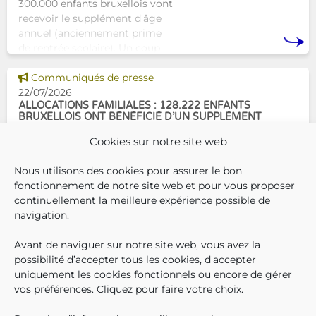
300.000 enfants bruxellois vont
recevoir le supplément d'âge
annuel (anciennement prime
de rentrée scolaire). Un coup
de pouce pour les aider à bien
Voir cette news
commencer la
Communiqués de presse
22/07/2026
ALLOCATIONS FAMILIALES : 128.222 ENFANTS
BRUXELLOIS ONT BÉNÉFICIÉ D’UN SUPPLÉMENT
SOCIAL EN 2025
Cookies sur notre site web
En décembre 2025, 304.966
Nous utilisons des cookies pour assurer le bon
enfants bruxellois avaient droit
fonctionnement de notre site web et pour vous proposer
aux allocations familiales.
continuellement la meilleure expérience possible de
Parmi eux, 128.222
navigation.
bénéficiaient également d’un
supplément social en plus du
Avant de naviguer sur notre site web, vous avez la
SUIVEZ-N
TROUV
T
QUI SOMMES-NOUS ?
montant de base de leurs all
possibilité d’accepter tous les cookies, d'accepter
TRAVAILLER CHEZ NOUS
uniquement les cookies fonctionnels ou encore de gérer
TOUTES LES NEWS
vos préférences. Cliquez pour faire votre choix.
TRANSPARENCE
CONTACTEZ-NOUS