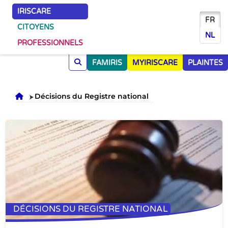
IRISCARE
FR
CITOYENS
NL
PROFESSIONNELS
FAMIRIS
MYIRISCARE
PLAINTES
Accueil
Décisions du Registre national
DÉCISIONS DU REGISTRE NATIONAL