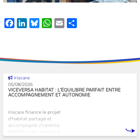
Facebook
LinkedIn
Bluesky
WhatsApp
Email
Share
Voir cette news
Iriscare
05/08/2026
VICEVERSA HABITAT : L’ÉQUILIBRE PARFAIT ENTRE
ACCOMPAGNEMENT ET AUTONOMIE
Iriscare finance le projet
d'habitat partagé et
accompagné ViceVersa
HABITAT. Une maison à
Bruxelles qui proposera une