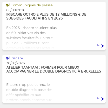
alternative innovante et
Voir cette news
Communiqués de presse
humaine aux structures
05/08/2026
d’hébergement traditionnel
IRISCARE OCTROIE PLUS DE 12 MILLIONS € DE
SUBSIDES FACULTATIFS EN 2026
En 2026, Iriscare soutient plus
de 60 initiatives via des
subsides facultatifs. En tout,
plus de 12 millions € sont
octroyés à différents acteurs
bruxellois afin de soutenir leur
Voir cette news
travail au serv
Iriscare
30/07/2026
ATELIER TAM-TAM : FORMER POUR MIEUX
ACCOMPAGNER LE DOUBLE DIAGNOSTIC À BRUXELLES
Encore trop peu connu, le
double diagnostic pose des
défis spécifiques aux
professionnels comme aux
proches. À Bruxelles, l’Atelier