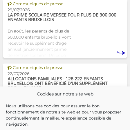
Tam-Tam apporte une réponse
Voir cette news
Communiqués de presse
concrète avec une formation
29/07/2026
dest
LA PRIME SCOLAIRE VERSÉE POUR PLUS DE 300.000
ENFANTS BRUXELLOIS
En août, les parents de plus de
300.000 enfants bruxellois vont
recevoir le supplément d'âge
annuel (anciennement prime
de rentrée scolaire). Un coup
de pouce pour les aider à bien
Voir cette news
commencer la
Communiqués de presse
22/07/2026
ALLOCATIONS FAMILIALES : 128.222 ENFANTS
BRUXELLOIS ONT BÉNÉFICIÉ D’UN SUPPLÉMENT
SOCIAL EN 2025
Cookies sur notre site web
En décembre 2025, 304.966
Nous utilisons des cookies pour assurer le bon
enfants bruxellois avaient droit
fonctionnement de notre site web et pour vous proposer
aux allocations familiales.
continuellement la meilleure expérience possible de
Parmi eux, 128.222
navigation.
bénéficiaient également d’un