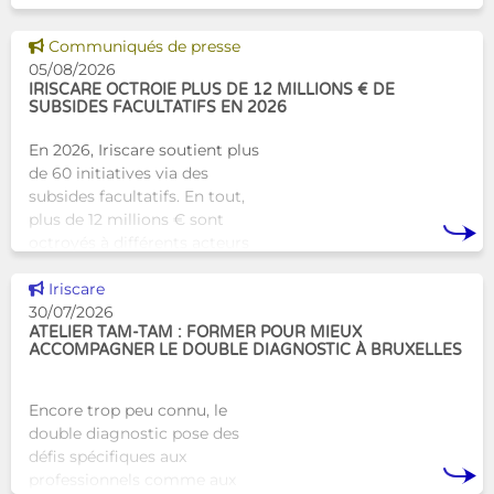
Bruxelles qui proposera une
alternative innovante et
Voir cette news
Communiqués de presse
humaine aux structures
05/08/2026
d’hébergement traditionnel
IRISCARE OCTROIE PLUS DE 12 MILLIONS € DE
SUBSIDES FACULTATIFS EN 2026
En 2026, Iriscare soutient plus
de 60 initiatives via des
subsides facultatifs. En tout,
plus de 12 millions € sont
octroyés à différents acteurs
bruxellois afin de soutenir leur
Voir cette news
travail au serv
Iriscare
30/07/2026
ATELIER TAM-TAM : FORMER POUR MIEUX
ACCOMPAGNER LE DOUBLE DIAGNOSTIC À BRUXELLES
Encore trop peu connu, le
double diagnostic pose des
défis spécifiques aux
professionnels comme aux