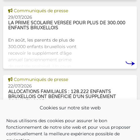
proches. À Bruxelles, l’Atelier
Tam-Tam apporte une réponse
Voir cette news
Communiqués de presse
concrète avec une formation
29/07/2026
dest
LA PRIME SCOLAIRE VERSÉE POUR PLUS DE 300.000
ENFANTS BRUXELLOIS
En août, les parents de plus de
300.000 enfants bruxellois vont
recevoir le supplément d'âge
annuel (anciennement prime
de rentrée scolaire). Un coup
de pouce pour les aider à bien
Voir cette news
commencer la
Communiqués de presse
22/07/2026
ALLOCATIONS FAMILIALES : 128.222 ENFANTS
BRUXELLOIS ONT BÉNÉFICIÉ D’UN SUPPLÉMENT
SOCIAL EN 2025
Cookies sur notre site web
En décembre 2025, 304.966
Nous utilisons des cookies pour assurer le bon
enfants bruxellois avaient droit
fonctionnement de notre site web et pour vous proposer
aux allocations familiales.
continuellement la meilleure expérience possible de
Parmi eux, 128.222