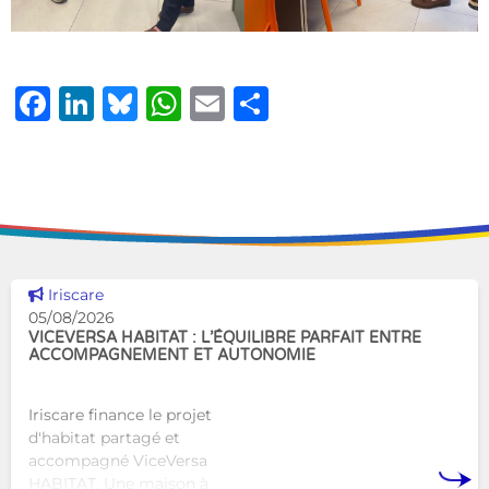
Facebook
LinkedIn
Bluesky
WhatsApp
Email
Share
Voir cette news
Iriscare
05/08/2026
VICEVERSA HABITAT : L’ÉQUILIBRE PARFAIT ENTRE
ACCOMPAGNEMENT ET AUTONOMIE
Iriscare finance le projet
d'habitat partagé et
accompagné ViceVersa
HABITAT. Une maison à