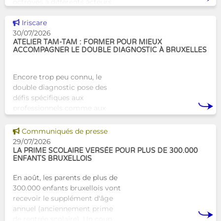
octroyés à différents acteurs
bruxellois afin de soutenir leur
Voir cette news
travail au serv
Iriscare
30/07/2026
ATELIER TAM-TAM : FORMER POUR MIEUX
ACCOMPAGNER LE DOUBLE DIAGNOSTIC À BRUXELLES
Encore trop peu connu, le
double diagnostic pose des
défis spécifiques aux
professionnels comme aux
proches. À Bruxelles, l’Atelier
Tam-Tam apporte une réponse
Voir cette news
Communiqués de presse
concrète avec une formation
29/07/2026
dest
LA PRIME SCOLAIRE VERSÉE POUR PLUS DE 300.000
ENFANTS BRUXELLOIS
En août, les parents de plus de
300.000 enfants bruxellois vont
recevoir le supplément d'âge
annuel (anciennement prime
de rentrée scolaire). Un coup