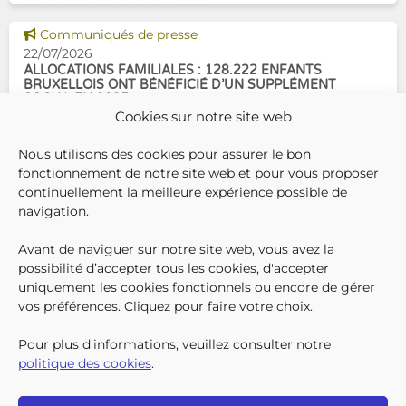
de pouce pour les aider à bien
Voir cette news
commencer la
Communiqués de presse
22/07/2026
ALLOCATIONS FAMILIALES : 128.222 ENFANTS
BRUXELLOIS ONT BÉNÉFICIÉ D’UN SUPPLÉMENT
SOCIAL EN 2025
Cookies sur notre site web
En décembre 2025, 304.966
Nous utilisons des cookies pour assurer le bon
enfants bruxellois avaient droit
fonctionnement de notre site web et pour vous proposer
aux allocations familiales.
continuellement la meilleure expérience possible de
Parmi eux, 128.222
navigation.
bénéficiaient également d’un
supplément social en plus du
Avant de naviguer sur notre site web, vous avez la
SUIVEZ-N
TROUV
T
QUI SOMMES-NOUS ?
montant de base de leurs all
possibilité d’accepter tous les cookies, d'accepter
TRAVAILLER CHEZ NOUS
uniquement les cookies fonctionnels ou encore de gérer
TOUTES LES NEWS
vos préférences. Cliquez pour faire votre choix.
TRANSPARENCE
CONTACTEZ-NOUS
Pour plus d'informations, veuillez consulter notre
PRESSE
politique des cookies
.
PLAINTES