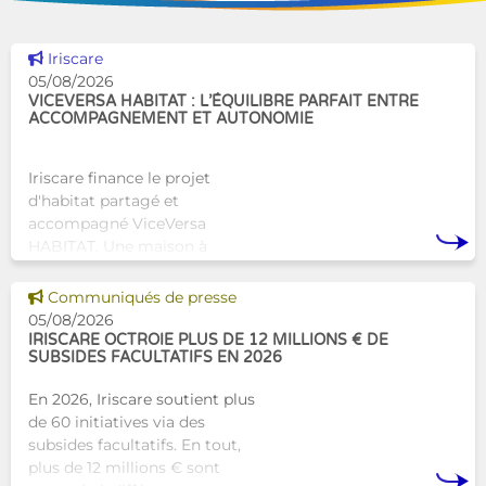
Voir cette news
Iriscare
05/08/2026
VICEVERSA HABITAT : L’ÉQUILIBRE PARFAIT ENTRE
ACCOMPAGNEMENT ET AUTONOMIE
Iriscare finance le projet
d'habitat partagé et
accompagné ViceVersa
HABITAT. Une maison à
Bruxelles qui proposera une
alternative innovante et
Voir cette news
Communiqués de presse
humaine aux structures
05/08/2026
d’hébergement traditionnel
IRISCARE OCTROIE PLUS DE 12 MILLIONS € DE
SUBSIDES FACULTATIFS EN 2026
En 2026, Iriscare soutient plus
de 60 initiatives via des
subsides facultatifs. En tout,
plus de 12 millions € sont