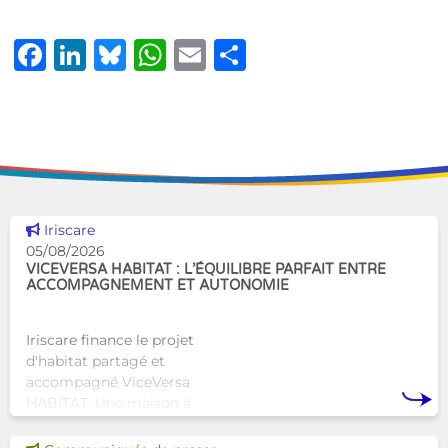
Facebook
LinkedIn
Bluesky
WhatsApp
Email
Share
Voir cette news
Iriscare
05/08/2026
VICEVERSA HABITAT : L’ÉQUILIBRE PARFAIT ENTRE
ACCOMPAGNEMENT ET AUTONOMIE
Iriscare finance le projet
d'habitat partagé et
accompagné ViceVersa
HABITAT. Une maison à
Bruxelles qui proposera une
alternative innovante et