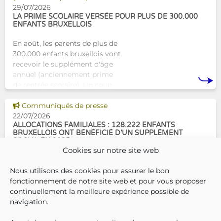
concrète avec une formation
29/07/2026
dest
LA PRIME SCOLAIRE VERSÉE POUR PLUS DE 300.000
ENFANTS BRUXELLOIS
En août, les parents de plus de
300.000 enfants bruxellois vont
recevoir le supplément d'âge
annuel (anciennement prime
de rentrée scolaire). Un coup
de pouce pour les aider à bien
Voir cette news
commencer la
Communiqués de presse
22/07/2026
ALLOCATIONS FAMILIALES : 128.222 ENFANTS
BRUXELLOIS ONT BÉNÉFICIÉ D’UN SUPPLÉMENT
SOCIAL EN 2025
Cookies sur notre site web
En décembre 2025, 304.966
Nous utilisons des cookies pour assurer le bon
enfants bruxellois avaient droit
fonctionnement de notre site web et pour vous proposer
aux allocations familiales.
continuellement la meilleure expérience possible de
Parmi eux, 128.222
navigation.
bénéficiaient également d’un
supplément social en plus du