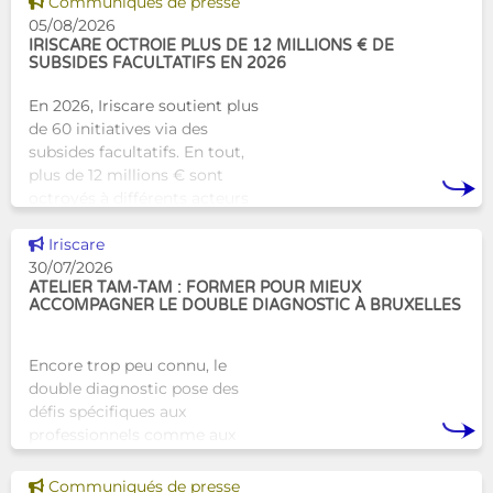
Voir cette news
Communiqués de presse
humaine aux structures
05/08/2026
d’hébergement traditionnel
IRISCARE OCTROIE PLUS DE 12 MILLIONS € DE
SUBSIDES FACULTATIFS EN 2026
En 2026, Iriscare soutient plus
de 60 initiatives via des
subsides facultatifs. En tout,
plus de 12 millions € sont
octroyés à différents acteurs
bruxellois afin de soutenir leur
Voir cette news
travail au serv
Iriscare
30/07/2026
ATELIER TAM-TAM : FORMER POUR MIEUX
ACCOMPAGNER LE DOUBLE DIAGNOSTIC À BRUXELLES
Encore trop peu connu, le
double diagnostic pose des
défis spécifiques aux
professionnels comme aux
proches. À Bruxelles, l’Atelier
Tam-Tam apporte une réponse
Voir cette news
Communiqués de presse