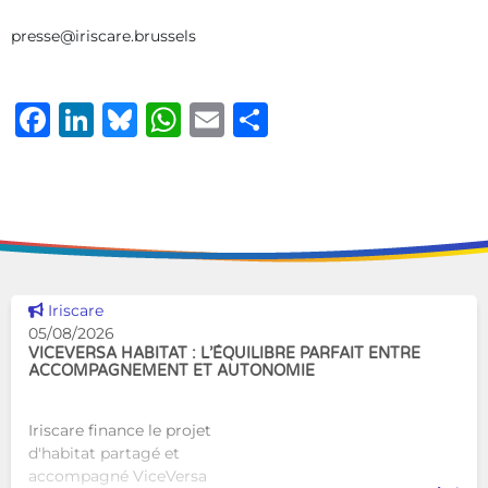
presse@iriscare.brussels
Facebook
LinkedIn
Bluesky
WhatsApp
Email
Share
Voir cette news
Iriscare
05/08/2026
VICEVERSA HABITAT : L’ÉQUILIBRE PARFAIT ENTRE
ACCOMPAGNEMENT ET AUTONOMIE
Iriscare finance le projet
d'habitat partagé et
accompagné ViceVersa