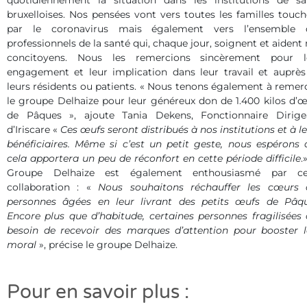
quotidiennement la situation dans les institutions de sa
bruxelloises. Nos pensées vont vers toutes les familles touc
par le coronavirus mais également vers l’ensemble 
professionnels de la santé qui, chaque jour, soignent et aident
concitoyens. Nous les remercions sincèrement pour l
engagement et leur implication dans leur travail et auprès
leurs résidents ou patients. « Nous tenons également à remer
le groupe Delhaize pour leur généreux don de 1.400 kilos d’
de Pâques », ajoute Tania Dekens, Fonctionnaire Dirige
d’Iriscare «
Ces œufs seront distribués à nos institutions et à l
bénéficiaires. Même si c’est un petit geste, nous espérons 
cela apportera un peu de réconfort en cette période difficile
.
Groupe Delhaize est également enthousiasmé par ce
collaboration : «
Nous souhaitons réchauffer les cœurs 
personnes âgées en leur livrant des petits œufs de Pâqu
Encore plus que d’habitude, certaines personnes fragilisées
besoin de recevoir des marques d’attention pour booster l
moral
», précise le groupe Delhaize.
Pour en savoir plus :