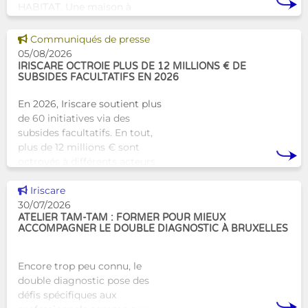
HABITAT. Une maison à
Bruxelles qui proposera une
alternative innovante et
Voir cette news
Communiqués de presse
humaine aux structures
05/08/2026
d’hébergement traditionnel
IRISCARE OCTROIE PLUS DE 12 MILLIONS € DE
SUBSIDES FACULTATIFS EN 2026
En 2026, Iriscare soutient plus
de 60 initiatives via des
subsides facultatifs. En tout,
plus de 12 millions € sont
octroyés à différents acteurs
bruxellois afin de soutenir leur
Voir cette news
travail au serv
Iriscare
30/07/2026
ATELIER TAM-TAM : FORMER POUR MIEUX
ACCOMPAGNER LE DOUBLE DIAGNOSTIC À BRUXELLES
Encore trop peu connu, le
double diagnostic pose des
défis spécifiques aux