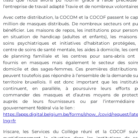
tissu que nous avons pu fournir grâce à l’aide précieuse
l’entreprise de travail adapté Travie et de nombreux volontaires
Avec cette distribution, la COCOM et la COCOF passent le ca
million de masques distribués. De nombreux secteurs ont pu
bénéficier. Les maisons de repos, les institutions pour perso
en situation de handicap (adultes et enfants), les maisons
soins psychiatriques et initiatives d’habitation protégées,
centre de soins de santé mentale, les aides à domicile, les cen
de planning familiale et les centres pour sans-abris ont 
fournis en masques mais également le secteur des soin
domicile et des sages-femmes. Ces premières distributions
peuvent toutefois pas répondre à l’ensemble de la demande su
territoire bruxellois. Il est donc important que les institut
continuent, en parallèle, à poursuivre leurs efforts p
commander des masques et d’autres moyens de protect
auprès de leurs fournisseurs ou par l’intermédiaire
gouvernement fédéral via le lien :
https://apps.digital.belgium.be/forms/show_/covid/request/lat
lng=fr
Iriscare, les Services du Collège réuni et la COCOF suiv