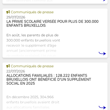
professionnels comme aux
proches. À Bruxelles, l’Atelier
Tam-Tam apporte une réponse
Voir cette news
Communiqués de presse
concrète avec une formation
29/07/2026
dest
LA PRIME SCOLAIRE VERSÉE POUR PLUS DE 300.000
ENFANTS BRUXELLOIS
En août, les parents de plus de
300.000 enfants bruxellois vont
recevoir le supplément d'âge
annuel (anciennement prime
de rentrée scolaire). Un coup
de pouce pour les aider à bien
Voir cette news
commencer la
Communiqués de presse
22/07/2026
ALLOCATIONS FAMILIALES : 128.222 ENFANTS
BRUXELLOIS ONT BÉNÉFICIÉ D’UN SUPPLÉMENT
SOCIAL EN 2025
En décembre 2025, 304.966
enfants bruxellois avaient droit
aux allocations familiales.