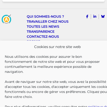
Parmi eux, 128.222
bénéficiaient également d’un
supplément social en plus du
SUIVEZ-N
TROUV
T
QUI SOMMES-NOUS ?
montant de base de leurs all
TRAVAILLER CHEZ NOUS
TOUTES LES NEWS
TRANSPARENCE
CONTACTEZ-NOUS
PRESSE
PLAINTES
Cookies sur notre site web
Nous utilisons des cookies pour assurer le bon
Iriscare • 71 rue Belliard boîte 2 • 1040 Bruxelles
fonctionnement de notre site web et pour vous proposer
2026 Iriscare
continuellement la meilleure expérience possible de
Déclaration d’accessibilité
navigation.
Protection des données à caractère personnel
Clause de non-responsabilité
Avant de naviguer sur notre site web, vous avez la possibilité
Responsible Disclosure
d’accepter tous les cookies, d'accepter uniquement les cooki
Politique des cookies
Plan du site
fonctionnels ou encore de gérer vos préférences. Cliquez pou
faire votre choix.
Pour plus d'informations, veuillez consulter notre
politique d