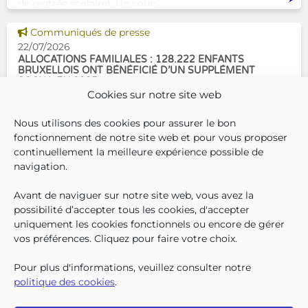
de rentrée scolaire). Un coup
de pouce pour les aider à bien
Voir cette news
commencer la
Communiqués de presse
22/07/2026
ALLOCATIONS FAMILIALES : 128.222 ENFANTS
BRUXELLOIS ONT BÉNÉFICIÉ D’UN SUPPLÉMENT
SOCIAL EN 2025
Cookies sur notre site web
En décembre 2025, 304.966
Nous utilisons des cookies pour assurer le bon
enfants bruxellois avaient droit
fonctionnement de notre site web et pour vous proposer
aux allocations familiales.
continuellement la meilleure expérience possible de
Parmi eux, 128.222
navigation.
bénéficiaient également d’un
supplément social en plus du
Avant de naviguer sur notre site web, vous avez la
SUIVEZ-N
TROUV
T
QUI SOMMES-NOUS ?
montant de base de leurs all
possibilité d’accepter tous les cookies, d'accepter
TRAVAILLER CHEZ NOUS
uniquement les cookies fonctionnels ou encore de gérer
TOUTES LES NEWS
vos préférences. Cliquez pour faire votre choix.
TRANSPARENCE
CONTACTEZ-NOUS
Pour plus d'informations, veuillez consulter notre
PRESSE
politique des cookies
.
PLAINTES