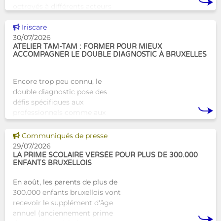
octroyés à différents acteurs
bruxellois afin de soutenir leur
Voir cette news
travail au serv
Iriscare
30/07/2026
ATELIER TAM-TAM : FORMER POUR MIEUX
ACCOMPAGNER LE DOUBLE DIAGNOSTIC À BRUXELLES
Encore trop peu connu, le
double diagnostic pose des
défis spécifiques aux
professionnels comme aux
proches. À Bruxelles, l’Atelier
Tam-Tam apporte une réponse
Voir cette news
Communiqués de presse
concrète avec une formation
29/07/2026
dest
LA PRIME SCOLAIRE VERSÉE POUR PLUS DE 300.000
ENFANTS BRUXELLOIS
En août, les parents de plus de
300.000 enfants bruxellois vont
recevoir le supplément d'âge
annuel (anciennement prime