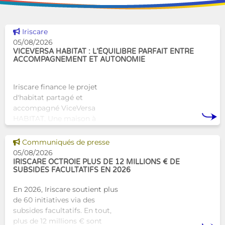
Voir cette news
Iriscare
05/08/2026
VICEVERSA HABITAT : L’ÉQUILIBRE PARFAIT ENTRE
ACCOMPAGNEMENT ET AUTONOMIE
Iriscare finance le projet
d'habitat partagé et
accompagné ViceVersa
HABITAT. Une maison à
Bruxelles qui proposera une
alternative innovante et
Voir cette news
Communiqués de presse
humaine aux structures
05/08/2026
d’hébergement traditionnel
IRISCARE OCTROIE PLUS DE 12 MILLIONS € DE
SUBSIDES FACULTATIFS EN 2026
En 2026, Iriscare soutient plus
de 60 initiatives via des
subsides facultatifs. En tout,
plus de 12 millions € sont