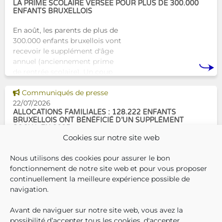
dest
LA PRIME SCOLAIRE VERSÉE POUR PLUS DE 300.000
ENFANTS BRUXELLOIS
En août, les parents de plus de
300.000 enfants bruxellois vont
recevoir le supplément d'âge
annuel (anciennement prime
de rentrée scolaire). Un coup
de pouce pour les aider à bien
Voir cette news
commencer la
Communiqués de presse
22/07/2026
ALLOCATIONS FAMILIALES : 128.222 ENFANTS
BRUXELLOIS ONT BÉNÉFICIÉ D’UN SUPPLÉMENT
SOCIAL EN 2025
Cookies sur notre site web
En décembre 2025, 304.966
Nous utilisons des cookies pour assurer le bon
enfants bruxellois avaient droit
fonctionnement de notre site web et pour vous proposer
aux allocations familiales.
continuellement la meilleure expérience possible de
Parmi eux, 128.222
navigation.
bénéficiaient également d’un
supplément social en plus du
Avant de naviguer sur notre site web, vous avez la
SUIVEZ-N
TROUV
T
QUI SOMMES-NOUS ?
montant de base de leurs all
possibilité d’accepter tous les cookies, d'accepter