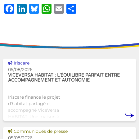
Facebook
LinkedIn
Bluesky
WhatsApp
Email
Share
Voir cette news
Iriscare
05/08/2026
VICEVERSA HABITAT : L’ÉQUILIBRE PARFAIT ENTRE
ACCOMPAGNEMENT ET AUTONOMIE
Iriscare finance le projet
d'habitat partagé et
accompagné ViceVersa
HABITAT. Une maison à
Bruxelles qui proposera une
alternative innovante et
Voir cette news
Communiqués de presse
humaine aux structures
05/08/2026