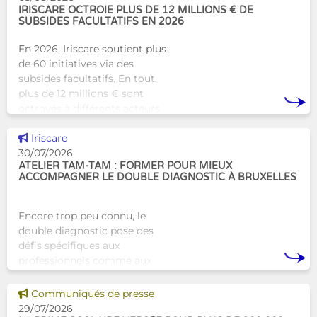
d’hébergement traditionnel
IRISCARE OCTROIE PLUS DE 12 MILLIONS € DE
SUBSIDES FACULTATIFS EN 2026
En 2026, Iriscare soutient plus
de 60 initiatives via des
subsides facultatifs. En tout,
plus de 12 millions € sont
octroyés à différents acteurs
bruxellois afin de soutenir leur
Voir cette news
travail au serv
Iriscare
30/07/2026
ATELIER TAM-TAM : FORMER POUR MIEUX
ACCOMPAGNER LE DOUBLE DIAGNOSTIC À BRUXELLES
Encore trop peu connu, le
double diagnostic pose des
défis spécifiques aux
professionnels comme aux
proches. À Bruxelles, l’Atelier
Tam-Tam apporte une réponse
Voir cette news
Communiqués de presse
concrète avec une formation
29/07/2026