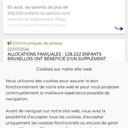
En août, les parents de plus de
300.000 enfants bruxellois vont
recevoir le supplément d'âge
annuel (anciennement prime
de rentrée scolaire). Un coup
de pouce pour les aider à bien
Voir cette news
commencer la
Communiqués de presse
22/07/2026
ALLOCATIONS FAMILIALES : 128.222 ENFANTS
BRUXELLOIS ONT BÉNÉFICIÉ D’UN SUPPLÉMENT
SOCIAL EN 2025
Cookies sur notre site web
En décembre 2025, 304.966
Nous utilisons des cookies pour assurer le bon
enfants bruxellois avaient droit
fonctionnement de notre site web et pour vous proposer
aux allocations familiales.
continuellement la meilleure expérience possible de
Parmi eux, 128.222
navigation.
bénéficiaient également d’un
supplément social en plus du
Avant de naviguer sur notre site web, vous avez la
SUIVEZ-N
TROUV
T
QUI SOMMES-NOUS ?
montant de base de leurs all
possibilité d’accepter tous les cookies, d'accepter
TRAVAILLER CHEZ NOUS
uniquement les cookies fonctionnels ou encore de gérer
TOUTES LES NEWS