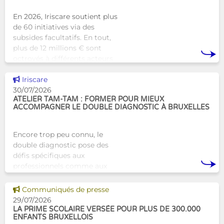
En 2026, Iriscare soutient plus
de 60 initiatives via des
subsides facultatifs. En tout,
plus de 12 millions € sont
octroyés à différents acteurs
bruxellois afin de soutenir leur
Voir cette news
travail au serv
Iriscare
30/07/2026
ATELIER TAM-TAM : FORMER POUR MIEUX
ACCOMPAGNER LE DOUBLE DIAGNOSTIC À BRUXELLES
Encore trop peu connu, le
double diagnostic pose des
défis spécifiques aux
professionnels comme aux
proches. À Bruxelles, l’Atelier
Tam-Tam apporte une réponse
Voir cette news
Communiqués de presse
concrète avec une formation
29/07/2026
dest
LA PRIME SCOLAIRE VERSÉE POUR PLUS DE 300.000
ENFANTS BRUXELLOIS