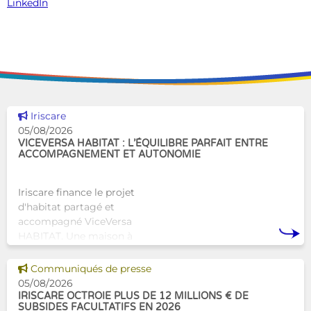
LinkedIn
Voir cette news
Iriscare
05/08/2026
VICEVERSA HABITAT : L’ÉQUILIBRE PARFAIT ENTRE
ACCOMPAGNEMENT ET AUTONOMIE
Iriscare finance le projet
d'habitat partagé et
accompagné ViceVersa
HABITAT. Une maison à
Bruxelles qui proposera une
alternative innovante et
Voir cette news
Communiqués de presse
humaine aux structures
05/08/2026
d’hébergement traditionnel
IRISCARE OCTROIE PLUS DE 12 MILLIONS € DE
SUBSIDES FACULTATIFS EN 2026