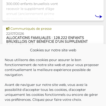
300.000 enfants bruxellois vont
recevoir le supplément d'âge
annuel (anciennement prime
de rentrée scolaire). Un coup
de pouce pour les aider à bien
Voir cette news
commencer la
Communiqués de presse
22/07/2026
ALLOCATIONS FAMILIALES : 128.222 ENFANTS
BRUXELLOIS ONT BÉNÉFICIÉ D’UN SUPPLÉMENT
SOCIAL EN 2025
Cookies sur notre site web
En décembre 2025, 304.966
Nous utilisons des cookies pour assurer le bon
enfants bruxellois avaient droit
fonctionnement de notre site web et pour vous proposer
aux allocations familiales.
continuellement la meilleure expérience possible de
Parmi eux, 128.222
navigation.
bénéficiaient également d’un
supplément social en plus du
Avant de naviguer sur notre site web, vous avez la
SUIVEZ-N
TROUV
T
QUI SOMMES-NOUS ?
montant de base de leurs all
possibilité d’accepter tous les cookies, d'accepter
TRAVAILLER CHEZ NOUS
uniquement les cookies fonctionnels ou encore de gérer
TOUTES LES NEWS
vos préférences. Cliquez pour faire votre choix.
TRANSPARENCE