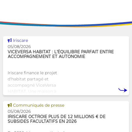
Voir cette news
Iriscare
05/08/2026
VICEVERSA HABITAT : L’ÉQUILIBRE PARFAIT ENTRE
ACCOMPAGNEMENT ET AUTONOMIE
Iriscare finance le projet
d'habitat partagé et
accompagné ViceVersa
HABITAT. Une maison à
Bruxelles qui proposera une
alternative innovante et
Voir cette news
Communiqués de presse
humaine aux structures
05/08/2026
d’hébergement traditionnel
IRISCARE OCTROIE PLUS DE 12 MILLIONS € DE
SUBSIDES FACULTATIFS EN 2026