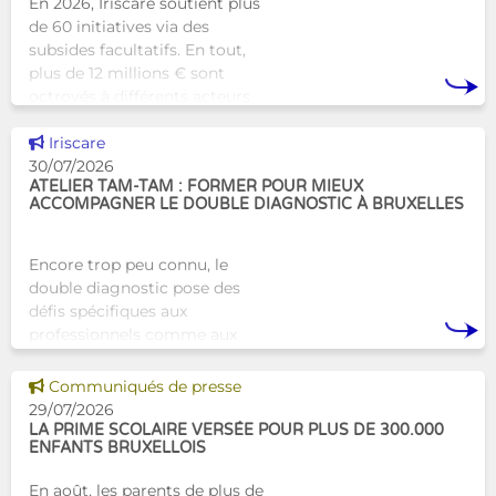
En 2026, Iriscare soutient plus
de 60 initiatives via des
subsides facultatifs. En tout,
plus de 12 millions € sont
octroyés à différents acteurs
bruxellois afin de soutenir leur
Voir cette news
travail au serv
Iriscare
30/07/2026
ATELIER TAM-TAM : FORMER POUR MIEUX
ACCOMPAGNER LE DOUBLE DIAGNOSTIC À BRUXELLES
Encore trop peu connu, le
double diagnostic pose des
défis spécifiques aux
professionnels comme aux
proches. À Bruxelles, l’Atelier
Tam-Tam apporte une réponse
Voir cette news
Communiqués de presse
concrète avec une formation
29/07/2026
dest
LA PRIME SCOLAIRE VERSÉE POUR PLUS DE 300.000
ENFANTS BRUXELLOIS
En août, les parents de plus de