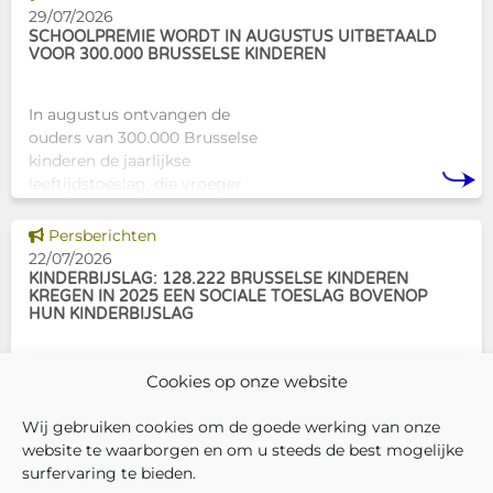
Brussel biedt Atelier Tam-Tam
29/07/2026
een concrete oplossing in
SCHOOLPREMIE WORDT IN AUGUSTUS UITBETAALD
VOOR 300.000 BRUSSELSE KINDEREN
In augustus ontvangen de
ouders van 300.000 Brusselse
kinderen de jaarlijkse
leeftijdstoeslag, die vroeger
bekendstond als de
schoolpremie. Deze financiële
Dit nieuws tonen
Persberichten
ondersteuning helpt gezinnen
22/07/2026
om de kosten
KINDERBIJSLAG: 128.222 BRUSSELSE KINDEREN
KREGEN IN 2025 EEN SOCIALE TOESLAG BOVENOP
HUN KINDERBIJSLAG
In december 2025 hadden
Cookies op onze website
304.966 Brusselse kinderen
recht op kinderbijslag. Van hen
Wij gebruiken cookies om de goede werking van onze
ontvingen 128.222 kinderen ook
website te waarborgen en om u steeds de best mogelijke
een sociale toeslag boven op
surfervaring te bieden.
hun basiskinderbijslag. Dat