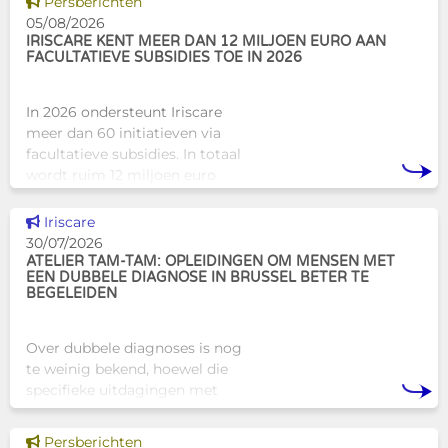
Dit nieuws tonen
Persberichten
traditionele
05/08/2026
huisvestingsstructuren v
IRISCARE KENT MEER DAN 12 MILJOEN EURO AAN
FACULTATIEVE SUBSIDIES TOE IN 2026
In 2026 ondersteunt Iriscare
meer dan 60 initiatieven via
facultatieve subsidies. In totaal
wordt ruim 12 miljoen euro
toegekend aan diverse
Brusselse actoren die actief
Dit nieuws tonen
Iriscare
zijn op het vlak van gezondhe
30/07/2026
ATELIER TAM-TAM: OPLEIDINGEN OM MENSEN MET
EEN DUBBELE DIAGNOSE IN BRUSSEL BETER TE
BEGELEIDEN
Over dubbele diagnoses is nog
te weinig bekend, hoewel die
specifieke uitdagingen met
zich meebrengen voor zowel
professionals als naasten. In
Dit nieuws tonen
Persberichten