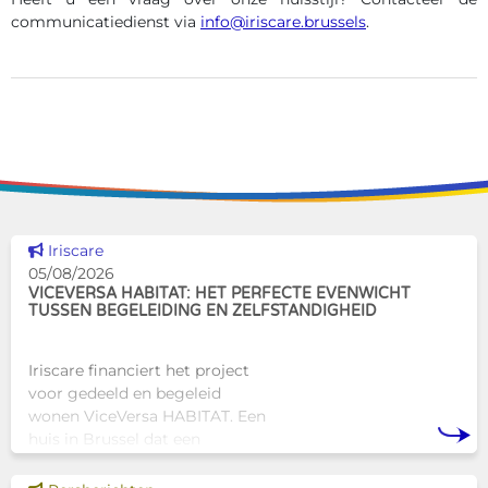
communicatiedienst via
info@iriscare.brussels
.
Dit nieuws tonen
Iriscare
05/08/2026
VICEVERSA HABITAT: HET PERFECTE EVENWICHT
TUSSEN BEGELEIDING EN ZELFSTANDIGHEID
Iriscare financiert het project
voor gedeeld en begeleid
wonen ViceVersa HABITAT. Een
huis in Brussel dat een
innovatief en mensgericht
alternatief biedt voor de