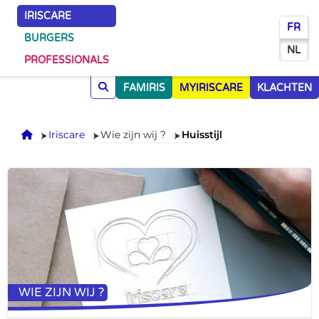
IRISCARE
FR
BURGERS
NL
PROFESSIONALS
FAMIRIS
MYIRISCARE
KLACHTEN
Onthaal
Iriscare
Wie zijn wij ?
Huisstijl
WIE ZIJN WIJ ?