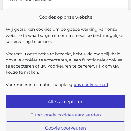
In december 2025 hadden
Cookies op onze website
304.966 Brusselse kinderen
recht op kinderbijslag. Van hen
Wij gebruiken cookies om de goede werking van onze
ontvingen 128.222 kinderen ook
website te waarborgen en om u steeds de best mogelijke
een sociale toeslag boven op
surfervaring te bieden.
hun basiskinderbijslag. Dat
VOLG ONS
VIND 
V
WIE ZIJN WIJ ?
komt overeen met 42,04% van
Voordat u onze website bezoekt, hebt u de mogelijkheid
WERKEN BIJ ONS
om alle cookies te accepteren, alleen functionele cookies
ALLE NIEUWSBERICHTEN
te accepteren of uw voorkeuren te beheren. Klik om uw
TRANSPARANTIE
keuze te maken.
CONTACTEER ONS
PERS
Voor meer informatie, raadpleeg
ons cookiebeleid
.
KLACHTEN
Alles accepteren
Iriscare • Belliardstraat 71 bus 2 • 1040 Brussel
2026 Iriscare
Functionele cookies aanvaarden
Toegankelijkheids-verklaring
Bescherming van persoonsgegevens
Beding van afwijzing van aansprakelijkheid
Cookie voorkeuren