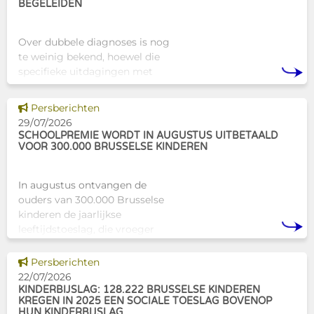
BEGELEIDEN
Over dubbele diagnoses is nog
te weinig bekend, hoewel die
specifieke uitdagingen met
zich meebrengen voor zowel
professionals als naasten. In
Dit nieuws tonen
Persberichten
Brussel biedt Atelier Tam-Tam
29/07/2026
een concrete oplossing in
SCHOOLPREMIE WORDT IN AUGUSTUS UITBETAALD
VOOR 300.000 BRUSSELSE KINDEREN
In augustus ontvangen de
ouders van 300.000 Brusselse
kinderen de jaarlijkse
leeftijdstoeslag, die vroeger
bekendstond als de
schoolpremie. Deze financiële
Dit nieuws tonen
Persberichten
ondersteuning helpt gezinnen
22/07/2026
om de kosten
KINDERBIJSLAG: 128.222 BRUSSELSE KINDEREN
KREGEN IN 2025 EEN SOCIALE TOESLAG BOVENOP
HUN KINDERBIJSLAG