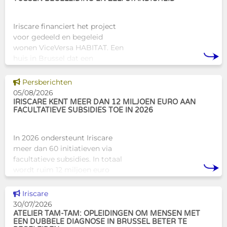
Iriscare financiert het project
voor gedeeld en begeleid
wonen ViceVersa HABITAT. Een
huis in Brussel dat een
innovatief en mensgericht
alternatief biedt voor de
Dit nieuws tonen
Persberichten
traditionele
05/08/2026
huisvestingsstructuren v
IRISCARE KENT MEER DAN 12 MILJOEN EURO AAN
FACULTATIEVE SUBSIDIES TOE IN 2026
In 2026 ondersteunt Iriscare
meer dan 60 initiatieven via
facultatieve subsidies. In totaal
wordt ruim 12 miljoen euro
toegekend aan diverse
Brusselse actoren die actief
Dit nieuws tonen
Iriscare
zijn op het vlak van gezondhe
30/07/2026
ATELIER TAM-TAM: OPLEIDINGEN OM MENSEN MET
EEN DUBBELE DIAGNOSE IN BRUSSEL BETER TE