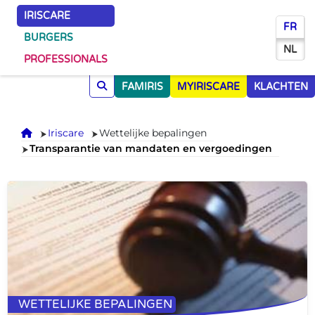
IRISCARE
FR
BURGERS
NL
PROFESSIONALS
FAMIRIS
MYIRISCARE
KLACHTEN
Onthaal
Iriscare
Wettelijke bepalingen
Transparantie van mandaten en vergoedingen
WETTELIJKE BEPALINGEN