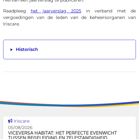
hiervan een jaarverslag te publiceren.
Raadpleeg
het jaarverslag 2025
in verband met de
vergoedingen van de leden van de beheersorganen van
Iriscare.
Historisch
Dit nieuws tonen
Iriscare
05/08/2026
VICEVERSA HABITAT: HET PERFECTE EVENWICHT
TUSSEN BEGELEIDING EN ZELFSTANDIGHEID