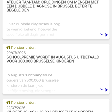
ATELIER TAM-TAM: OPLEIDINGEN OM MENSEN MET
EEN DUBBELE DIAGNOSE IN BRUSSEL BETER TE
BEGELEIDEN
Over dubbele diagnoses is nog
te weinig bekend, hoewel die
specifieke uitdagingen met
zich meebrengen voor zowel
professionals als naasten. In
Dit nieuws tonen
Persberichten
Brussel biedt Atelier Tam-Tam
29/07/2026
een concrete oplossing in
SCHOOLPREMIE WORDT IN AUGUSTUS UITBETAALD
VOOR 300.000 BRUSSELSE KINDEREN
In augustus ontvangen de
ouders van 300.000 Brusselse
kinderen de jaarlijkse
leeftijdstoeslag, die vroeger
bekendstond als de
schoolpremie. Deze financiële
Dit nieuws tonen
Persberichten
ondersteuning helpt gezinnen
22/07/2026
om de kosten