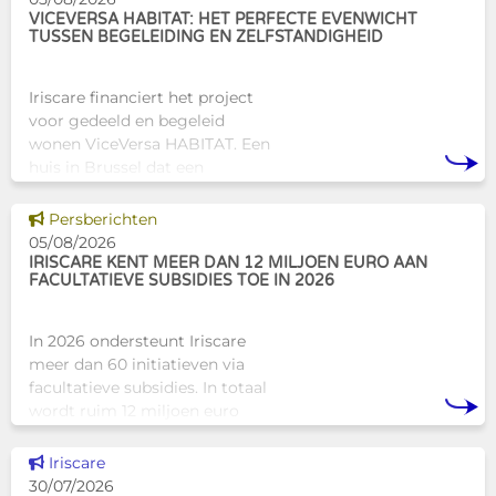
VICEVERSA HABITAT: HET PERFECTE EVENWICHT
TUSSEN BEGELEIDING EN ZELFSTANDIGHEID
Iriscare financiert het project
voor gedeeld en begeleid
wonen ViceVersa HABITAT. Een
huis in Brussel dat een
innovatief en mensgericht
alternatief biedt voor de
Dit nieuws tonen
Persberichten
traditionele
05/08/2026
huisvestingsstructuren v
IRISCARE KENT MEER DAN 12 MILJOEN EURO AAN
FACULTATIEVE SUBSIDIES TOE IN 2026
In 2026 ondersteunt Iriscare
meer dan 60 initiatieven via
facultatieve subsidies. In totaal
wordt ruim 12 miljoen euro
toegekend aan diverse
Brusselse actoren die actief
Dit nieuws tonen
Iriscare
zijn op het vlak van gezondhe
30/07/2026