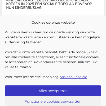
KINDERBIJSLAG: 128.222 BRUSSELSE KINDEREN
KREGEN IN 2025 EEN SOCIALE TOESLAG BOVENOP
HUN KINDERBIJSLAG
In december 2025 hadden
Cookies op onze website
304.966 Brusselse kinderen
recht op kinderbijslag. Van hen
Wij gebruiken cookies om de goede werking van onze
ontvingen 128.222 kinderen ook
website te waarborgen en om u steeds de best mogelijke
een sociale toeslag boven op
surfervaring te bieden.
hun basiskinderbijslag. Dat
VOLG ONS
VIND 
V
WIE ZIJN WIJ ?
komt overeen met 42,04% van
Voordat u onze website bezoekt, hebt u de mogelijkheid
WERKEN BIJ ONS
om alle cookies te accepteren, alleen functionele cookies
ALLE NIEUWSBERICHTEN
te accepteren of uw voorkeuren te beheren. Klik om uw
TRANSPARANTIE
keuze te maken.
CONTACTEER ONS
PERS
Voor meer informatie, raadpleeg
ons cookiebeleid
.
KLACHTEN
Alles accepteren
Iriscare • Belliardstraat 71 bus 2 • 1040 Brussel
2026 Iriscare
Functionele cookies aanvaarden
Toegankelijkheids-verklaring