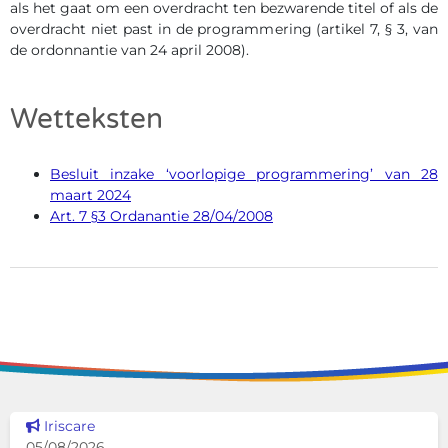
als het gaat om een overdracht ten bezwarende titel of als de
overdracht niet past in de programmering (artikel 7, § 3, van
de ordonnantie van 24 april 2008).
Wetteksten
Besluit inzake ‘voorlopige programmering’ van 28
maart 2024
Art. 7
§3
Ordanantie 28/04/2008
Dit nieuws tonen
Iriscare
05/08/2026