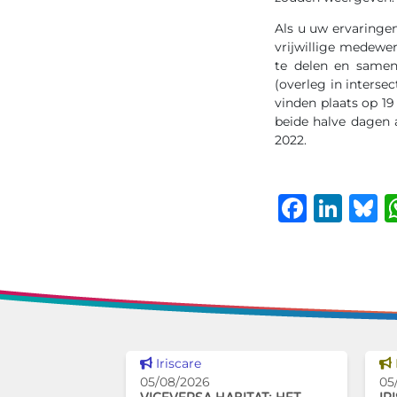
Als u uw ervaringen
vrijwillige medewe
te delen en samen
(overleg in inters
vinden plaats op 19
beide halve dagen 
2022.
Faceb
Lin
B
Dit nieuws tonen
Iriscare
05/08/2026
05