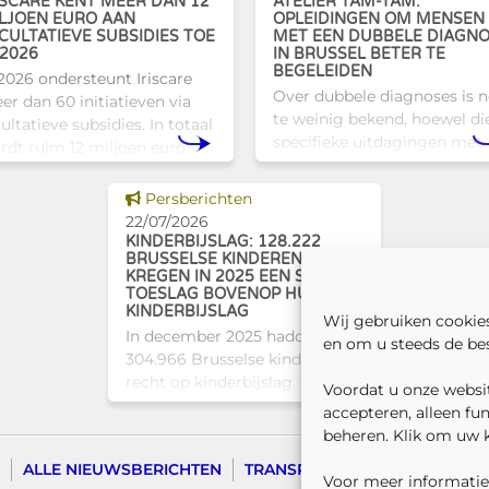
ISCARE KENT MEER DAN 12
ATELIER TAM-TAM:
LJOEN EURO AAN
OPLEIDINGEN OM MENSEN
CULTATIEVE SUBSIDIES TOE
MET EEN DUBBELE DIAGN
 2026
IN BRUSSEL BETER TE
BEGELEIDEN
 2026 ondersteunt Iriscare
Over dubbele diagnoses is 
er dan 60 initiatieven via
te weinig bekend, hoewel di
ultatieve subsidies. In totaal
specifieke uitdagingen met
rdt ruim 12 miljoen euro
zich meebrengen voor zowe
egekend aan diverse
professionals als naasten. In
usselse actoren die actief
Dit nieuws tonen
Persberichten
Brussel biedt Atelier Tam-
jn op het vlak van gezondhe
22/07/2026
een concrete oplossing in
KINDERBIJSLAG: 128.222
BRUSSELSE KINDEREN
KREGEN IN 2025 EEN SOCIALE
TOESLAG BOVENOP HUN
KINDERBIJSLAG
Wij gebruiken cookie
In december 2025 hadden
en om u steeds de bes
304.966 Brusselse kinderen
recht op kinderbijslag. Van hen
Voordat u onze websit
ontvingen 128.222 kinderen
accepteren, alleen fu
ook een sociale toeslag boven
beheren. Klik om uw 
op hun basiskinderbijslag. Dat
ALLE NIEUWSBERICHTEN
TRANSPARANTIE
CONTACTE
komt overeen met 42,04% van
Voor meer informatie