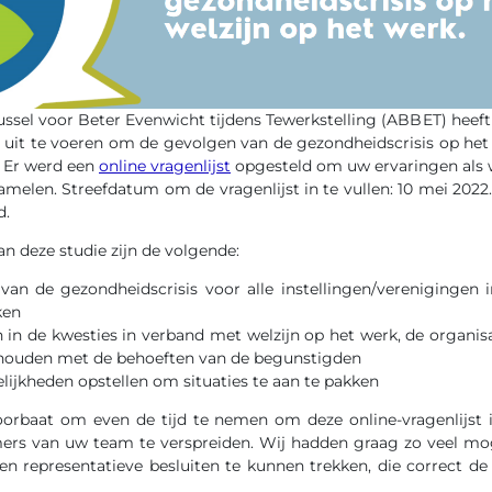
ussel voor Beter Evenwicht tijdens Tewerkstelling (ABBET) heef
 uit te voeren om de gevolgen van de gezondheidscrisis op het 
. Er werd een
online vragenlijst
opgesteld om uw ervaringen als 
amelen. Streefdatum om de vragenlijst in te vullen: 10 mei 2022.
d.
an deze studie zijn de volgende:
an de gezondheidscrisis voor alle instellingen/verenigingen 
ken
en in de kwesties in verband met welzijn op het werk, de organis
 houden met de behoeften van de begunstigden
ijkheden opstellen om situaties te aan te pakken
oorbaat om even de tijd te nemen om deze online-vragenlijst i
ers van uw team te verspreiden. Wij hadden graag zo veel mo
 representatieve besluiten te kunnen trekken, die correct de 