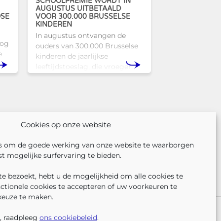
SCHOOLPREMIE WORDT IN
AUGUSTUS UITBETAALD
OSE
VOOR 300.000 BRUSSELSE
KINDEREN
In augustus ontvangen de
nog
ouders van 300.000 Brusselse
e
kinderen de jaarlijkse
leeftijdstoeslag, die vroeger
l
bekendstond als de
schoolpremie. Deze financiële
Tam
ondersteuning helpt gezinnen
om de kosten
Cookies op onze website
s om de goede werking van onze website te waarborgen
t mogelijke surfervaring te bieden.
e bezoekt, hebt u de mogelijkheid om alle cookies te
nctionele cookies te accepteren of uw voorkeuren te
keuze te maken.
VOLG ONS
VIND 
V
ER ONS
PERS
KLACHTEN
, raadpleeg
ons cookiebeleid
.