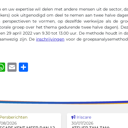
 en uw expertise wil delen met andere mensen uit de sector, d
rkers) ook uitgenodigd om deel te nemen aan twee halve dag
 perspectieven te vormen, op dezelfde werkwijze als de gr
ectorale groep over het thema gedurende twee halve dagen). De
 en 29 april 2022 van 9.30 tot 13.00 uur. De methode houdt in 
aanwezig zijn. De
inschrijvingen
voor de groepsanalysemethode 
ook
kedIn
luesky
WhatsApp
Email
Delen
Dit nieuws tonen
Dit nieuws tonen
Persberichten
Iriscare
/08/2026
30/07/2026