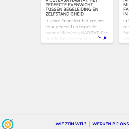
VICEVERSA HABITAT: HET
IR
PERFECTE EVENWICHT
MI
TUSSEN BEGELEIDING EN
FA
ZELFSTANDIGHEID
IN
Iriscare financiert het project
In
voor gedeeld en begeleid
me
wonen ViceVersa HABITAT. Een
fac
huis in Brussel dat een
wo
innovatief en mensgericht
to
alternatief biedt voor de
Br
traditionele
zi
huisvestingsstructuren v
WIE ZIJN WIJ ?
WERKEN BIJ ONS