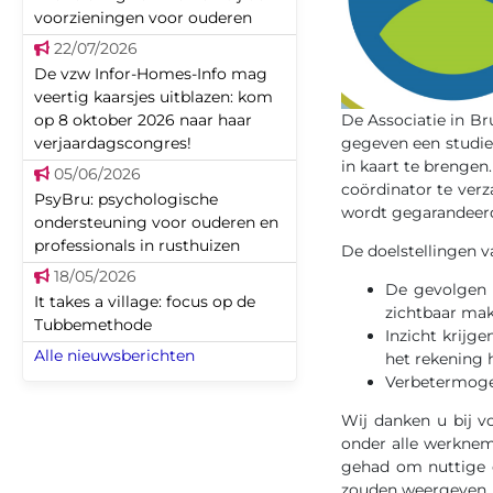
voorzieningen voor ouderen
22/07/2026
De vzw Infor-Homes-Info mag
veertig kaarsjes uitblazen: kom
op 8 oktober 2026 naar haar
De Associatie in Br
verjaardagscongres!
gegeven een studie
in kaart te brengen
05/06/2026
coördinator te verz
PsyBru: psychologische
wordt gegarandeer
ondersteuning voor ouderen en
professionals in rusthuizen
De doelstellingen v
18/05/2026
De gevolgen v
It takes a village: focus op de
zichtbaar ma
Tubbemethode
Inzicht krijg
Alle nieuwsberichten
het rekening
Verbetermogel
Wij danken u bij v
onder alle werknem
gehad om nuttige en
zouden weergeven.