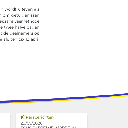
an wordt u (even als
en om getuigenissen
oepsanalysemethode
ze twee halve dagen
dat de deelnemers op
sluiten op 12 april
Dit nieuws tonen
Persberichten
29/07/2026