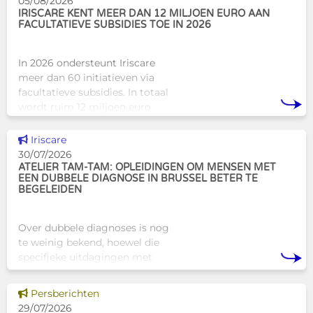
05/08/2026
huisvestingsstructuren v
IRISCARE KENT MEER DAN 12 MILJOEN EURO AAN
FACULTATIEVE SUBSIDIES TOE IN 2026
In 2026 ondersteunt Iriscare
meer dan 60 initiatieven via
facultatieve subsidies. In totaal
wordt ruim 12 miljoen euro
toegekend aan diverse
Brusselse actoren die actief
Dit nieuws tonen
Iriscare
zijn op het vlak van gezondhe
30/07/2026
ATELIER TAM-TAM: OPLEIDINGEN OM MENSEN MET
EEN DUBBELE DIAGNOSE IN BRUSSEL BETER TE
BEGELEIDEN
Over dubbele diagnoses is nog
te weinig bekend, hoewel die
specifieke uitdagingen met
zich meebrengen voor zowel
professionals als naasten. In
Dit nieuws tonen
Persberichten
Brussel biedt Atelier Tam-Tam
29/07/2026