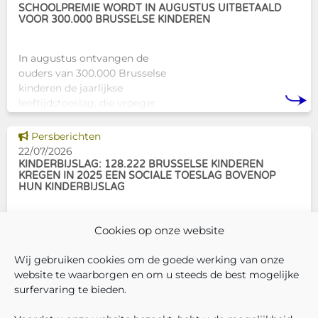
een concrete oplossing in
SCHOOLPREMIE WORDT IN AUGUSTUS UITBETAALD
VOOR 300.000 BRUSSELSE KINDEREN
In augustus ontvangen de
ouders van 300.000 Brusselse
kinderen de jaarlijkse
leeftijdstoeslag, die vroeger
bekendstond als de
schoolpremie. Deze financiële
Dit nieuws tonen
Persberichten
ondersteuning helpt gezinnen
22/07/2026
om de kosten
KINDERBIJSLAG: 128.222 BRUSSELSE KINDEREN
KREGEN IN 2025 EEN SOCIALE TOESLAG BOVENOP
HUN KINDERBIJSLAG
In december 2025 hadden
Cookies op onze website
304.966 Brusselse kinderen
recht op kinderbijslag. Van hen
Wij gebruiken cookies om de goede werking van onze
ontvingen 128.222 kinderen ook
website te waarborgen en om u steeds de best mogelijke
een sociale toeslag boven op
surfervaring te bieden.
hun basiskinderbijslag. Dat
VOLG ONS
VIND 
V
WIE ZIJN WIJ ?
komt overeen met 42,04% van