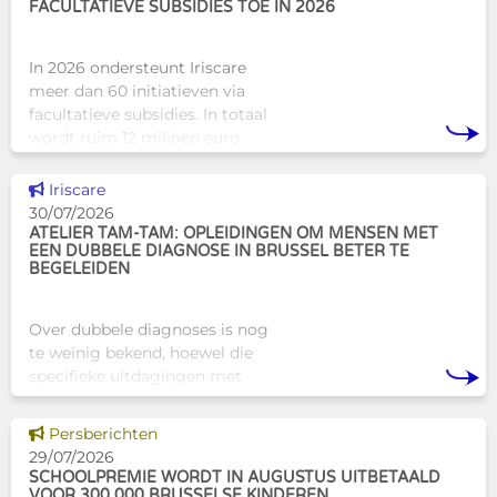
FACULTATIEVE SUBSIDIES TOE IN 2026
In 2026 ondersteunt Iriscare
meer dan 60 initiatieven via
facultatieve subsidies. In totaal
wordt ruim 12 miljoen euro
toegekend aan diverse
Brusselse actoren die actief
Dit nieuws tonen
Iriscare
zijn op het vlak van gezondhe
30/07/2026
ATELIER TAM-TAM: OPLEIDINGEN OM MENSEN MET
EEN DUBBELE DIAGNOSE IN BRUSSEL BETER TE
BEGELEIDEN
Over dubbele diagnoses is nog
te weinig bekend, hoewel die
specifieke uitdagingen met
zich meebrengen voor zowel
professionals als naasten. In
Dit nieuws tonen
Persberichten
Brussel biedt Atelier Tam-Tam
29/07/2026
een concrete oplossing in
SCHOOLPREMIE WORDT IN AUGUSTUS UITBETAALD
VOOR 300.000 BRUSSELSE KINDEREN