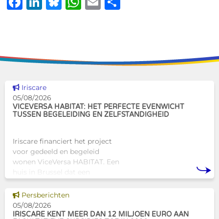
Facebook
LinkedIn
Bluesky
WhatsApp
Email
Delen
Dit nieuws tonen
Iriscare
05/08/2026
VICEVERSA HABITAT: HET PERFECTE EVENWICHT
TUSSEN BEGELEIDING EN ZELFSTANDIGHEID
Iriscare financiert het project
voor gedeeld en begeleid
wonen ViceVersa HABITAT. Een
huis in Brussel dat een
innovatief en mensgericht
alternatief biedt voor de
Dit nieuws tonen
Persberichten
traditionele
05/08/2026
huisvestingsstructuren v
IRISCARE KENT MEER DAN 12 MILJOEN EURO AAN