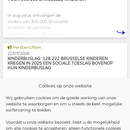
In augustus ontvangen de
ouders van 300.000 Brusselse
kinderen de jaarlijkse
leeftijdstoeslag, die vroeger
bekendstond als de
schoolpremie. Deze financiële
Dit nieuws tonen
Persberichten
ondersteuning helpt gezinnen
22/07/2026
om de kosten
KINDERBIJSLAG: 128.222 BRUSSELSE KINDEREN
KREGEN IN 2025 EEN SOCIALE TOESLAG BOVENOP
HUN KINDERBIJSLAG
In december 2025 hadden
Cookies op onze website
304.966 Brusselse kinderen
recht op kinderbijslag. Van hen
Wij gebruiken cookies om de goede werking van onze
ontvingen 128.222 kinderen ook
website te waarborgen en om u steeds de best mogelijke
een sociale toeslag boven op
surfervaring te bieden.
hun basiskinderbijslag. Dat
VOLG ONS
VIND 
V
WIE ZIJN WIJ ?
komt overeen met 42,04% van
Voordat u onze website bezoekt, hebt u de mogelijkheid
WERKEN BIJ ONS
om alle cookies te accepteren, alleen functionele cookies