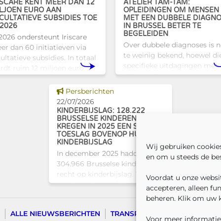
ISCARE KENT MEER DAN 12
ATELIER TAM-TAM:
LJOEN EURO AAN
OPLEIDINGEN OM MENSEN
CULTATIEVE SUBSIDIES TOE
MET EEN DUBBELE DIAGN
 2026
IN BRUSSEL BETER TE
BEGELEIDEN
 2026 ondersteunt Iriscare
Over dubbele diagnoses is 
er dan 60 initiatieven via
te weinig bekend, hoewel di
ultatieve subsidies. In totaal
specifieke uitdagingen met
rdt ruim 12 miljoen euro
zich meebrengen voor zowe
egekend aan diverse
professionals als naasten. In
usselse actoren die actief
Dit nieuws tonen
Persberichten
Brussel biedt Atelier Tam-
jn op het vlak van gezondhe
22/07/2026
een concrete oplossing in
KINDERBIJSLAG: 128.222
BRUSSELSE KINDEREN
KREGEN IN 2025 EEN SOCIALE
TOESLAG BOVENOP HUN
KINDERBIJSLAG
Wij gebruiken cookie
In december 2025 hadden
en om u steeds de bes
304.966 Brusselse kinderen
recht op kinderbijslag. Van hen
Voordat u onze websit
ontvingen 128.222 kinderen
accepteren, alleen fu
ook een sociale toeslag boven
beheren. Klik om uw 
op hun basiskinderbijslag. Dat
ALLE NIEUWSBERICHTEN
TRANSPARANTIE
CONTACTE
komt overeen met 42,04% van
Voor meer informatie