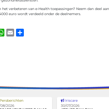
e gezondheidsdiensten.
an het verbeteren van e-Health toepassingen? Neem dan deel aa
 4000 euro wordt verdeeld onder de deelnemers.
ook
kedIn
luesky
WhatsApp
Email
Delen
Dit nieuws tonen
Dit nieuws tonen
Persberichten
Iriscare
/08/2026
30/07/2026