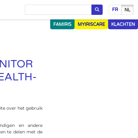
FR
NL
Opzoeken
FAMIRIS
MYIRISCARE
KLACHTEN
NITOR
EALTH-
te over het gebruik
kundigen en andere
gen te delen met de