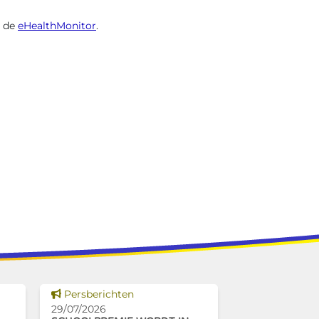
n de
eHealthMonitor
.
Dit nieuws tonen
Persberichten
29/07/2026