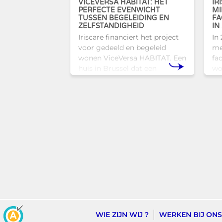
VICEVERSA HABITAT: HET
IR
PERFECTE EVENWICHT
MI
TUSSEN BEGELEIDING EN
FA
ZELFSTANDIGHEID
IN
Iriscare financiert het project
In
voor gedeeld en begeleid
me
wonen ViceVersa HABITAT. Een
fac
huis in Brussel dat een
wo
innovatief en mensgericht
to
alternatief biedt voor de
Br
traditionele
zi
huisvestingsstructuren v
WIE ZIJN WIJ ?
WERKEN BIJ ONS