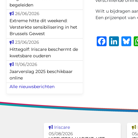
verschillende onlin
begeleiden
Wilt u bijdragen a
26/06/2026
Een prijzenpot van
Extreme hitte dit weekend:
Versterkte sensibilisering in het
Brussels Gewest
Faceb
Lin
B
23/06/2026
Hittegolf: Iriscare beschermt de
kwetsbare ouderen
11/06/2026
Jaarverslag 2025 beschikbaar
online
Alle nieuwsberichten
Dit nieuws tonen
Iriscare
05/08/2026
05