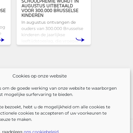
SCHOOLPREMIE WORDT IN
AUGUSTUS UITBETAALD
OSE
VOOR 300.000 BRUSSELSE
KINDEREN
In augustus ontvangen de
nog
ouders van 300.000 Brusselse
e
kinderen de jaarlijkse
leeftijdstoeslag, die vroeger
l
bekendstond als de
schoolpremie. Deze financiële
Tam
ondersteuning helpt gezinnen
om de kosten
Cookies op onze website
s om de goede werking van onze website te waarborgen
t mogelijke surfervaring te bieden.
e bezoekt, hebt u de mogelijkheid om alle cookies te
nctionele cookies te accepteren of uw voorkeuren te
keuze te maken.
VOLG ONS
VIND 
V
ER ONS
PERS
KLACHTEN
, raadpleeg
ons cookiebeleid
.