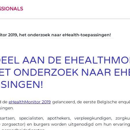
SSIONALS
or 2019, het onderzoek naar eHealth-toepassingen!
EEL AAN DE EHEALTHMO
HET ONDERZOEK NAAR EH
SINGEN!
d de
eHealthMonitor 2019
gelanceerd, de eerste Belgische enquê
singen.
isartsen, specialisten, apothekers, verpleegkundigen, zorg
de zorgsector) en burgers worden uitgenodigd om hun ervarin