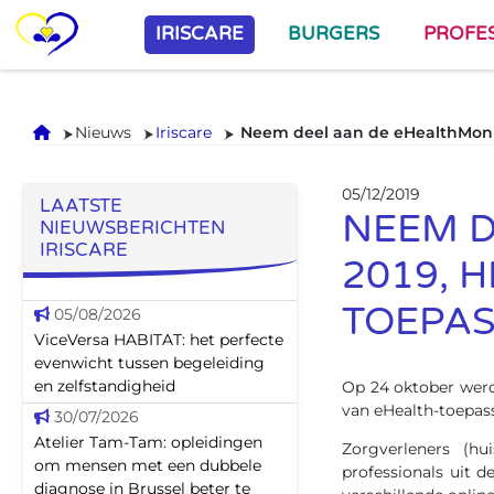
IRISCARE
BURGERS
PROFE
Onthaal
Nieuws
Iriscare
Neem deel aan de eHealthMonit
05/12/2019
LAATSTE
NEEM D
NIEUWSBERICHTEN
IRISCARE
2019, 
TOEPAS
05/08/2026
ViceVersa HABITAT: het perfecte
evenwicht tussen begeleiding
en zelfstandigheid
Op 24 oktober wer
van eHealth-toepas
30/07/2026
Atelier Tam-Tam: opleidingen
Zorgverleners (hu
om mensen met een dubbele
professionals uit 
diagnose in Brussel beter te