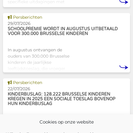
specifieke uitdagingen met
zich meebrengen voor zowel
professionals als naasten. In
Dit nieuws tonen
Persberichten
Brussel biedt Atelier Tam-Tam
29/07/2026
een concrete oplossing in
SCHOOLPREMIE WORDT IN AUGUSTUS UITBETAALD
VOOR 300.000 BRUSSELSE KINDEREN
In augustus ontvangen de
ouders van 300.000 Brusselse
kinderen de jaarlijkse
leeftijdstoeslag, die vroeger
bekendstond als de
schoolpremie. Deze financiële
Dit nieuws tonen
Persberichten
ondersteuning helpt gezinnen
22/07/2026
om de kosten
KINDERBIJSLAG: 128.222 BRUSSELSE KINDEREN
KREGEN IN 2025 EEN SOCIALE TOESLAG BOVENOP
HUN KINDERBIJSLAG
In december 2025 hadden
Cookies op onze website
304.966 Brusselse kinderen
recht op kinderbijslag. Van hen