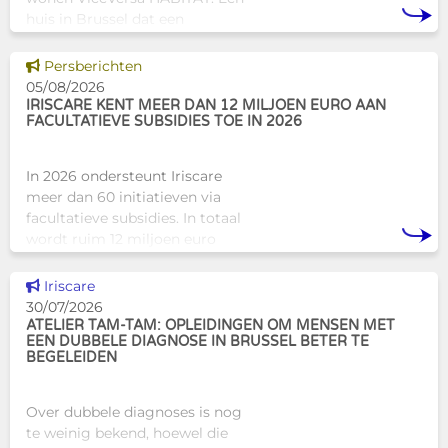
huis in Brussel dat een
innovatief en mensgericht
alternatief biedt voor de
Dit nieuws tonen
Persberichten
traditionele
05/08/2026
huisvestingsstructuren v
IRISCARE KENT MEER DAN 12 MILJOEN EURO AAN
FACULTATIEVE SUBSIDIES TOE IN 2026
In 2026 ondersteunt Iriscare
meer dan 60 initiatieven via
facultatieve subsidies. In totaal
wordt ruim 12 miljoen euro
toegekend aan diverse
Brusselse actoren die actief
Dit nieuws tonen
Iriscare
zijn op het vlak van gezondhe
30/07/2026
ATELIER TAM-TAM: OPLEIDINGEN OM MENSEN MET
EEN DUBBELE DIAGNOSE IN BRUSSEL BETER TE
BEGELEIDEN
Over dubbele diagnoses is nog
te weinig bekend, hoewel die