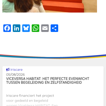
Facebook
LinkedIn
Bluesky
WhatsApp
Email
Delen
Dit nieuws tonen
Iriscare
05/08/2026
VICEVERSA HABITAT: HET PERFECTE EVENWICHT
TUSSEN BEGELEIDING EN ZELFSTANDIGHEID
Iriscare financiert het project
voor gedeeld en begeleid
wonen ViceVersa HABITAT. Een