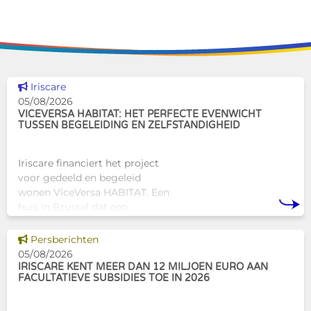
Dit nieuws tonen
Iriscare
05/08/2026
VICEVERSA HABITAT: HET PERFECTE EVENWICHT
TUSSEN BEGELEIDING EN ZELFSTANDIGHEID
Iriscare financiert het project
voor gedeeld en begeleid
wonen ViceVersa HABITAT. Een
huis in Brussel dat een
innovatief en mensgericht
alternatief biedt voor de
Dit nieuws tonen
Persberichten
traditionele
05/08/2026
huisvestingsstructuren v
IRISCARE KENT MEER DAN 12 MILJOEN EURO AAN
FACULTATIEVE SUBSIDIES TOE IN 2026