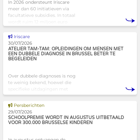
In 2026 ondersteunt Iriscare
meer dan 60 initiatieven via
facultatieve subsidies. In totaal
wordt ruim 12 miljoen euro
toegekend aan diverse
Brusselse actoren die actief
Dit nieuws tonen
Iriscare
zijn op het vlak van gezondhe
30/07/2026
ATELIER TAM-TAM: OPLEIDINGEN OM MENSEN MET
EEN DUBBELE DIAGNOSE IN BRUSSEL BETER TE
BEGELEIDEN
Over dubbele diagnoses is nog
te weinig bekend, hoewel die
specifieke uitdagingen met
zich meebrengen voor zowel
professionals als naasten. In
Dit nieuws tonen
Persberichten
Brussel biedt Atelier Tam-Tam
29/07/2026
een concrete oplossing in
SCHOOLPREMIE WORDT IN AUGUSTUS UITBETAALD
VOOR 300.000 BRUSSELSE KINDEREN
In augustus ontvangen de