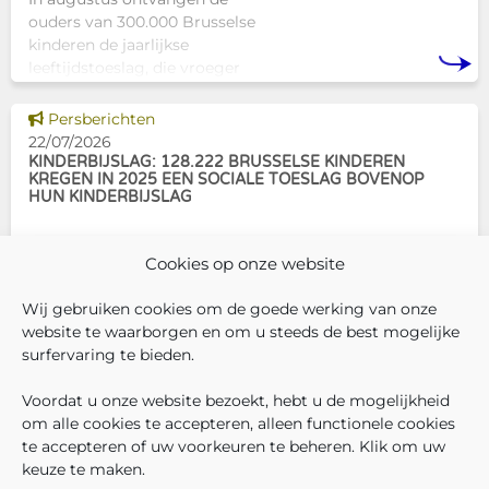
ouders van 300.000 Brusselse
kinderen de jaarlijkse
leeftijdstoeslag, die vroeger
bekendstond als de
schoolpremie. Deze financiële
Dit nieuws tonen
Persberichten
ondersteuning helpt gezinnen
22/07/2026
om de kosten
KINDERBIJSLAG: 128.222 BRUSSELSE KINDEREN
KREGEN IN 2025 EEN SOCIALE TOESLAG BOVENOP
HUN KINDERBIJSLAG
In december 2025 hadden
Cookies op onze website
304.966 Brusselse kinderen
recht op kinderbijslag. Van hen
Wij gebruiken cookies om de goede werking van onze
ontvingen 128.222 kinderen ook
website te waarborgen en om u steeds de best mogelijke
een sociale toeslag boven op
surfervaring te bieden.
hun basiskinderbijslag. Dat
VOLG ONS
VIND 
V
WIE ZIJN WIJ ?
komt overeen met 42,04% van
Voordat u onze website bezoekt, hebt u de mogelijkheid
WERKEN BIJ ONS
om alle cookies te accepteren, alleen functionele cookies
ALLE NIEUWSBERICHTEN
te accepteren of uw voorkeuren te beheren. Klik om uw
TRANSPARANTIE
keuze te maken.
CONTACTEER ONS