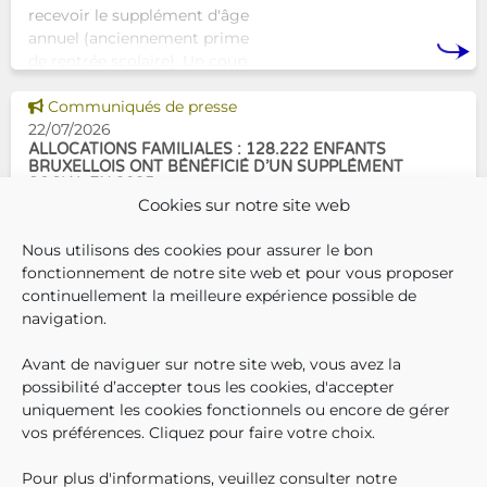
recevoir le supplément d'âge
annuel (anciennement prime
de rentrée scolaire). Un coup
de pouce pour les aider à bien
Voir cette news
commencer la
Communiqués de presse
22/07/2026
ALLOCATIONS FAMILIALES : 128.222 ENFANTS
BRUXELLOIS ONT BÉNÉFICIÉ D’UN SUPPLÉMENT
SOCIAL EN 2025
Cookies sur notre site web
En décembre 2025, 304.966
Nous utilisons des cookies pour assurer le bon
enfants bruxellois avaient droit
fonctionnement de notre site web et pour vous proposer
aux allocations familiales.
continuellement la meilleure expérience possible de
Parmi eux, 128.222
navigation.
bénéficiaient également d’un
supplément social en plus du
Avant de naviguer sur notre site web, vous avez la
SUIVEZ-N
TROUV
T
QUI SOMMES-NOUS ?
montant de base de leurs all
possibilité d’accepter tous les cookies, d'accepter
TRAVAILLER CHEZ NOUS
uniquement les cookies fonctionnels ou encore de gérer
TOUTES LES NEWS
vos préférences. Cliquez pour faire votre choix.
TRANSPARENCE
CONTACTEZ-NOUS
Pour plus d'informations, veuillez consulter notre