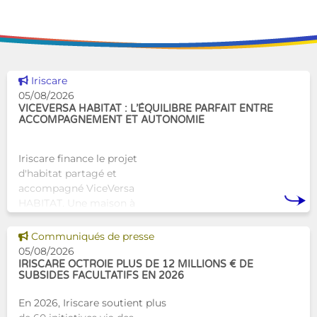
Voir cette news
Iriscare
05/08/2026
VICEVERSA HABITAT : L’ÉQUILIBRE PARFAIT ENTRE
ACCOMPAGNEMENT ET AUTONOMIE
Iriscare finance le projet
d'habitat partagé et
accompagné ViceVersa
HABITAT. Une maison à
Bruxelles qui proposera une
alternative innovante et
Voir cette news
Communiqués de presse
humaine aux structures
05/08/2026
d’hébergement traditionnel
IRISCARE OCTROIE PLUS DE 12 MILLIONS € DE
SUBSIDES FACULTATIFS EN 2026
En 2026, Iriscare soutient plus