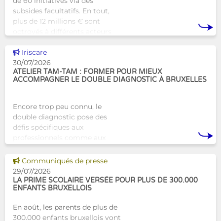
de 60 initiatives via des
subsides facultatifs. En tout,
plus de 12 millions € sont
octroyés à différents acteurs
bruxellois afin de soutenir leur
Voir cette news
travail au serv
Iriscare
30/07/2026
ATELIER TAM-TAM : FORMER POUR MIEUX
ACCOMPAGNER LE DOUBLE DIAGNOSTIC À BRUXELLES
Encore trop peu connu, le
double diagnostic pose des
défis spécifiques aux
professionnels comme aux
proches. À Bruxelles, l’Atelier
Tam-Tam apporte une réponse
Voir cette news
Communiqués de presse
concrète avec une formation
29/07/2026
dest
LA PRIME SCOLAIRE VERSÉE POUR PLUS DE 300.000
ENFANTS BRUXELLOIS
En août, les parents de plus de
300.000 enfants bruxellois vont