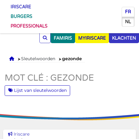
IRISCARE
FR
BURGERS
NL
PROFESSIONALS
FAMIRIS
MYIRISCARE
KLACHTEN
Onthaal
Sleutelwoorden
gezonde
MOT CLÉ : GEZONDE
Lijst van sleutelwoorden
Dit nieuws tonen
Iriscare