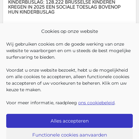
om de kosten
KINDERBIJSLAG: 128.222 BRUSSELSE KINDEREN
KREGEN IN 2025 EEN SOCIALE TOESLAG BOVENOP
HUN KINDERBIJSLAG
In december 2025 hadden
Cookies op onze website
304.966 Brusselse kinderen
recht op kinderbijslag. Van hen
Wij gebruiken cookies om de goede werking van onze
ontvingen 128.222 kinderen ook
website te waarborgen en om u steeds de best mogelijke
een sociale toeslag boven op
surfervaring te bieden.
hun basiskinderbijslag. Dat
VOLG ONS
VIND 
V
WIE ZIJN WIJ ?
komt overeen met 42,04% van
Voordat u onze website bezoekt, hebt u de mogelijkheid
WERKEN BIJ ONS
om alle cookies te accepteren, alleen functionele cookies
ALLE NIEUWSBERICHTEN
te accepteren of uw voorkeuren te beheren. Klik om uw
TRANSPARANTIE
keuze te maken.
CONTACTEER ONS
PERS
Voor meer informatie, raadpleeg
ons cookiebeleid
.
KLACHTEN
Alles accepteren
Iriscare • Belliardstraat 71 bus 2 • 1040 Brussel
2026 Iriscare
Functionele cookies aanvaarden
Toegankelijkheids-verklaring