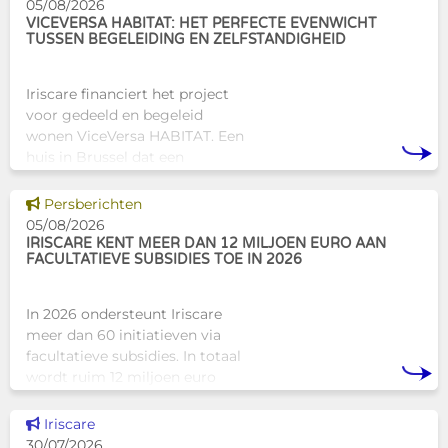
05/08/2026
VICEVERSA HABITAT: HET PERFECTE EVENWICHT
TUSSEN BEGELEIDING EN ZELFSTANDIGHEID
Iriscare financiert het project
voor gedeeld en begeleid
wonen ViceVersa HABITAT. Een
huis in Brussel dat een
innovatief en mensgericht
alternatief biedt voor de
Dit nieuws tonen
Persberichten
traditionele
05/08/2026
huisvestingsstructuren v
IRISCARE KENT MEER DAN 12 MILJOEN EURO AAN
FACULTATIEVE SUBSIDIES TOE IN 2026
In 2026 ondersteunt Iriscare
meer dan 60 initiatieven via
facultatieve subsidies. In totaal
wordt ruim 12 miljoen euro
toegekend aan diverse
Brusselse actoren die actief
Dit nieuws tonen
Iriscare
zijn op het vlak van gezondhe
30/07/2026