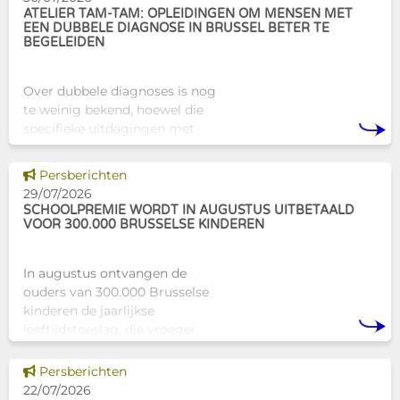
ATELIER TAM-TAM: OPLEIDINGEN OM MENSEN MET
EEN DUBBELE DIAGNOSE IN BRUSSEL BETER TE
BEGELEIDEN
Over dubbele diagnoses is nog
te weinig bekend, hoewel die
specifieke uitdagingen met
zich meebrengen voor zowel
professionals als naasten. In
Dit nieuws tonen
Persberichten
Brussel biedt Atelier Tam-Tam
29/07/2026
een concrete oplossing in
SCHOOLPREMIE WORDT IN AUGUSTUS UITBETAALD
VOOR 300.000 BRUSSELSE KINDEREN
In augustus ontvangen de
ouders van 300.000 Brusselse
kinderen de jaarlijkse
leeftijdstoeslag, die vroeger
bekendstond als de
schoolpremie. Deze financiële
Dit nieuws tonen
Persberichten
ondersteuning helpt gezinnen
22/07/2026