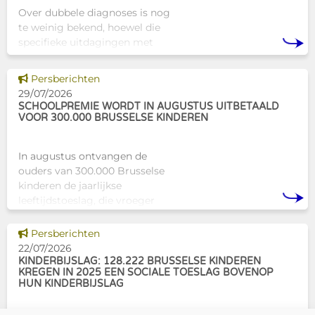
Over dubbele diagnoses is nog
te weinig bekend, hoewel die
specifieke uitdagingen met
zich meebrengen voor zowel
professionals als naasten. In
Dit nieuws tonen
Persberichten
Brussel biedt Atelier Tam-Tam
29/07/2026
een concrete oplossing in
SCHOOLPREMIE WORDT IN AUGUSTUS UITBETAALD
VOOR 300.000 BRUSSELSE KINDEREN
In augustus ontvangen de
ouders van 300.000 Brusselse
kinderen de jaarlijkse
leeftijdstoeslag, die vroeger
bekendstond als de
schoolpremie. Deze financiële
Dit nieuws tonen
Persberichten
ondersteuning helpt gezinnen
22/07/2026
om de kosten
KINDERBIJSLAG: 128.222 BRUSSELSE KINDEREN
KREGEN IN 2025 EEN SOCIALE TOESLAG BOVENOP
HUN KINDERBIJSLAG