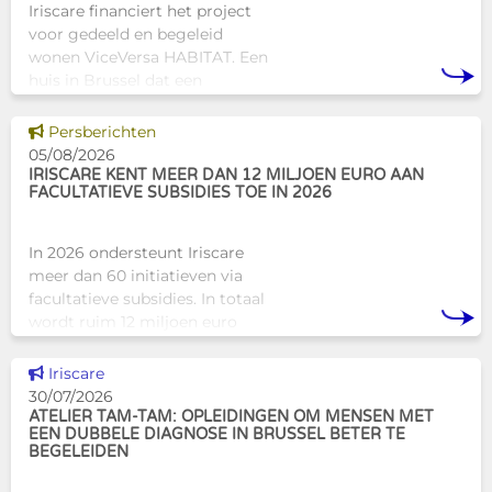
Iriscare financiert het project
voor gedeeld en begeleid
wonen ViceVersa HABITAT. Een
huis in Brussel dat een
innovatief en mensgericht
alternatief biedt voor de
Dit nieuws tonen
Persberichten
traditionele
05/08/2026
huisvestingsstructuren v
IRISCARE KENT MEER DAN 12 MILJOEN EURO AAN
FACULTATIEVE SUBSIDIES TOE IN 2026
In 2026 ondersteunt Iriscare
meer dan 60 initiatieven via
facultatieve subsidies. In totaal
wordt ruim 12 miljoen euro
toegekend aan diverse
Brusselse actoren die actief
Dit nieuws tonen
Iriscare
zijn op het vlak van gezondhe
30/07/2026
ATELIER TAM-TAM: OPLEIDINGEN OM MENSEN MET
EEN DUBBELE DIAGNOSE IN BRUSSEL BETER TE
BEGELEIDEN