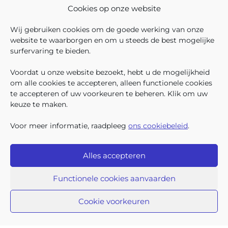
In december 2025 hadden
Cookies op onze website
304.966 Brusselse kinderen
recht op kinderbijslag. Van hen
Wij gebruiken cookies om de goede werking van onze
ontvingen 128.222 kinderen ook
website te waarborgen en om u steeds de best mogelijke
een sociale toeslag boven op
surfervaring te bieden.
hun basiskinderbijslag. Dat
VOLG ONS
VIND 
V
WIE ZIJN WIJ ?
komt overeen met 42,04% van
Voordat u onze website bezoekt, hebt u de mogelijkheid
WERKEN BIJ ONS
om alle cookies te accepteren, alleen functionele cookies
ALLE NIEUWSBERICHTEN
te accepteren of uw voorkeuren te beheren. Klik om uw
TRANSPARANTIE
keuze te maken.
CONTACTEER ONS
PERS
Voor meer informatie, raadpleeg
ons cookiebeleid
.
KLACHTEN
Alles accepteren
Iriscare • Belliardstraat 71 bus 2 • 1040 Brussel
2026 Iriscare
Functionele cookies aanvaarden
Toegankelijkheids-verklaring
Bescherming van persoonsgegevens
Beding van afwijzing van aansprakelijkheid
Cookie voorkeuren
Responsible Disclosure
Cookiebeleid
Sitemap