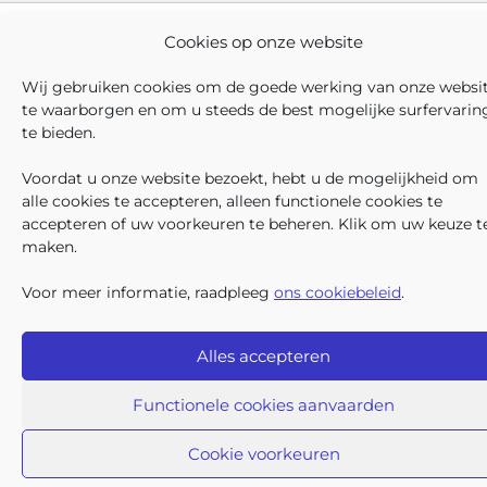
Iriscare • Belliardstraat 71 bus 2 • 1040 Brussel
Cookies op onze website
2026 Iriscare
Toegankelijkheids-verklaring
Wij gebruiken cookies om de goede werking van onze websi
Bescherming van persoonsgegevens
te waarborgen en om u steeds de best mogelijke surfervarin
Beding van afwijzing van aansprakelijkheid
te bieden.
Responsible Disclosure
Cookiebeleid
Sitemap
Voordat u onze website bezoekt, hebt u de mogelijkheid om
alle cookies te accepteren, alleen functionele cookies te
accepteren of uw voorkeuren te beheren. Klik om uw keuze t
maken.
Voor meer informatie, raadpleeg
ons cookiebeleid
.
Alles accepteren
Functionele cookies aanvaarden
Cookie voorkeuren