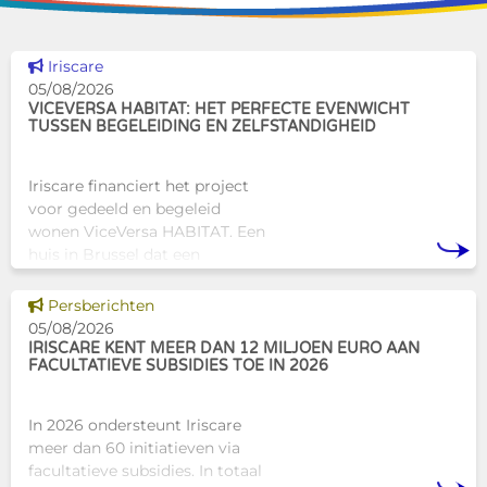
Dit nieuws tonen
Iriscare
05/08/2026
VICEVERSA HABITAT: HET PERFECTE EVENWICHT
TUSSEN BEGELEIDING EN ZELFSTANDIGHEID
Iriscare financiert het project
voor gedeeld en begeleid
wonen ViceVersa HABITAT. Een
huis in Brussel dat een
innovatief en mensgericht
alternatief biedt voor de
Dit nieuws tonen
Persberichten
traditionele
05/08/2026
huisvestingsstructuren v
IRISCARE KENT MEER DAN 12 MILJOEN EURO AAN
FACULTATIEVE SUBSIDIES TOE IN 2026
In 2026 ondersteunt Iriscare
meer dan 60 initiatieven via
facultatieve subsidies. In totaal