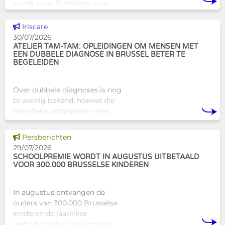
wordt ruim 12 miljoen euro
toegekend aan diverse
Brusselse actoren die actief
Dit nieuws tonen
Iriscare
zijn op het vlak van gezondhe
30/07/2026
ATELIER TAM-TAM: OPLEIDINGEN OM MENSEN MET
EEN DUBBELE DIAGNOSE IN BRUSSEL BETER TE
BEGELEIDEN
Over dubbele diagnoses is nog
te weinig bekend, hoewel die
specifieke uitdagingen met
zich meebrengen voor zowel
professionals als naasten. In
Dit nieuws tonen
Persberichten
Brussel biedt Atelier Tam-Tam
29/07/2026
een concrete oplossing in
SCHOOLPREMIE WORDT IN AUGUSTUS UITBETAALD
VOOR 300.000 BRUSSELSE KINDEREN
In augustus ontvangen de
ouders van 300.000 Brusselse
kinderen de jaarlijkse
leeftijdstoeslag, die vroeger