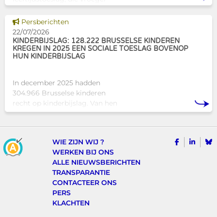
bekendstond als de
schoolpremie. Deze financiële
Dit nieuws tonen
Persberichten
ondersteuning helpt gezinnen
22/07/2026
om de kosten
KINDERBIJSLAG: 128.222 BRUSSELSE KINDEREN
KREGEN IN 2025 EEN SOCIALE TOESLAG BOVENOP
HUN KINDERBIJSLAG
In december 2025 hadden
304.966 Brusselse kinderen
recht op kinderbijslag. Van hen
ontvingen 128.222 kinderen ook
een sociale toeslag boven op
hun basiskinderbijslag. Dat
VOLG ONS
VIND 
V
WIE ZIJN WIJ ?
komt overeen met 42,04% van
WERKEN BIJ ONS
ALLE NIEUWSBERICHTEN
TRANSPARANTIE
CONTACTEER ONS
PERS
KLACHTEN