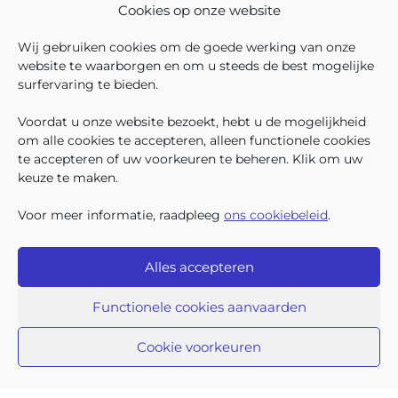
In december 2025 hadden
Cookies op onze website
304.966 Brusselse kinderen
recht op kinderbijslag. Van hen
Wij gebruiken cookies om de goede werking van onze
ontvingen 128.222 kinderen ook
website te waarborgen en om u steeds de best mogelijke
een sociale toeslag boven op
surfervaring te bieden.
hun basiskinderbijslag. Dat
VOLG ONS
VIND 
V
WIE ZIJN WIJ ?
komt overeen met 42,04% van
Voordat u onze website bezoekt, hebt u de mogelijkheid
WERKEN BIJ ONS
om alle cookies te accepteren, alleen functionele cookies
ALLE NIEUWSBERICHTEN
te accepteren of uw voorkeuren te beheren. Klik om uw
TRANSPARANTIE
keuze te maken.
CONTACTEER ONS
PERS
Voor meer informatie, raadpleeg
ons cookiebeleid
.
KLACHTEN
Alles accepteren
Iriscare • Belliardstraat 71 bus 2 • 1040 Brussel
2026 Iriscare
Functionele cookies aanvaarden
Toegankelijkheids-verklaring
Bescherming van persoonsgegevens
Beding van afwijzing van aansprakelijkheid
Cookie voorkeuren
Responsible Disclosure
Cookiebeleid
Sitemap