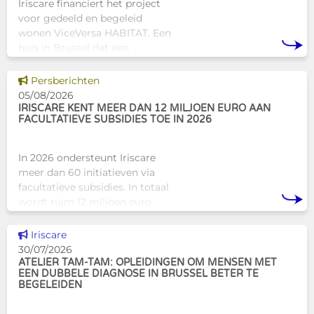
Iriscare financiert het project
voor gedeeld en begeleid
wonen ViceVersa HABITAT. Een
huis in Brussel dat een
innovatief en mensgericht
alternatief biedt voor de
Dit nieuws tonen
Persberichten
traditionele
05/08/2026
huisvestingsstructuren v
IRISCARE KENT MEER DAN 12 MILJOEN EURO AAN
FACULTATIEVE SUBSIDIES TOE IN 2026
In 2026 ondersteunt Iriscare
meer dan 60 initiatieven via
facultatieve subsidies. In totaal
wordt ruim 12 miljoen euro
toegekend aan diverse
Brusselse actoren die actief
Dit nieuws tonen
Iriscare
zijn op het vlak van gezondhe
30/07/2026
ATELIER TAM-TAM: OPLEIDINGEN OM MENSEN MET
EEN DUBBELE DIAGNOSE IN BRUSSEL BETER TE
BEGELEIDEN