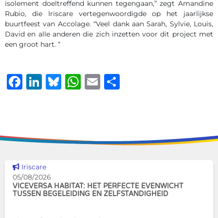
isolement doeltreffend kunnen tegengaan,” zegt Amandine
Rubio, die Iriscare vertegenwoordigde op het jaarlijkse
buurtfeest van Accolage. “Veel dank aan Sarah, Sylvie, Louis,
David en alle anderen die zich inzetten voor dit project met
een groot hart. “
Facebook
LinkedIn
Bluesky
WhatsApp
Email
Delen
Dit nieuws tonen
Iriscare
05/08/2026
VICEVERSA HABITAT: HET PERFECTE EVENWICHT
TUSSEN BEGELEIDING EN ZELFSTANDIGHEID