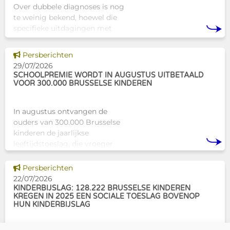
Over dubbele diagnoses is nog
te weinig bekend, hoewel die
specifieke uitdagingen met
zich meebrengen voor zowel
professionals als naasten. In
Dit nieuws tonen
Persberichten
Brussel biedt Atelier Tam-Tam
29/07/2026
een concrete oplossing in
SCHOOLPREMIE WORDT IN AUGUSTUS UITBETAALD
VOOR 300.000 BRUSSELSE KINDEREN
In augustus ontvangen de
ouders van 300.000 Brusselse
kinderen de jaarlijkse
leeftijdstoeslag, die vroeger
bekendstond als de
schoolpremie. Deze financiële
Dit nieuws tonen
Persberichten
ondersteuning helpt gezinnen
22/07/2026
om de kosten
KINDERBIJSLAG: 128.222 BRUSSELSE KINDEREN
KREGEN IN 2025 EEN SOCIALE TOESLAG BOVENOP
HUN KINDERBIJSLAG