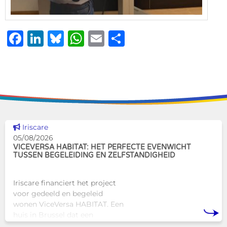
Facebook
LinkedIn
Bluesky
WhatsApp
Email
Delen
Dit nieuws tonen
Iriscare
05/08/2026
VICEVERSA HABITAT: HET PERFECTE EVENWICHT
TUSSEN BEGELEIDING EN ZELFSTANDIGHEID
Iriscare financiert het project
voor gedeeld en begeleid
wonen ViceVersa HABITAT. Een
huis in Brussel dat een
innovatief en mensgericht