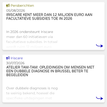
alternatief biedt voor de
Dit nieuws tonen
Persberichten
traditionele
05/08/2026
huisvestingsstructuren v
IRISCARE KENT MEER DAN 12 MILJOEN EURO AAN
FACULTATIEVE SUBSIDIES TOE IN 2026
In 2026 ondersteunt Iriscare
meer dan 60 initiatieven via
facultatieve subsidies. In totaal
wordt ruim 12 miljoen euro
toegekend aan diverse
Brusselse actoren die actief
Dit nieuws tonen
Iriscare
zijn op het vlak van gezondhe
30/07/2026
ATELIER TAM-TAM: OPLEIDINGEN OM MENSEN MET
EEN DUBBELE DIAGNOSE IN BRUSSEL BETER TE
BEGELEIDEN
Over dubbele diagnoses is nog
te weinig bekend, hoewel die
specifieke uitdagingen met
zich meebrengen voor zowel