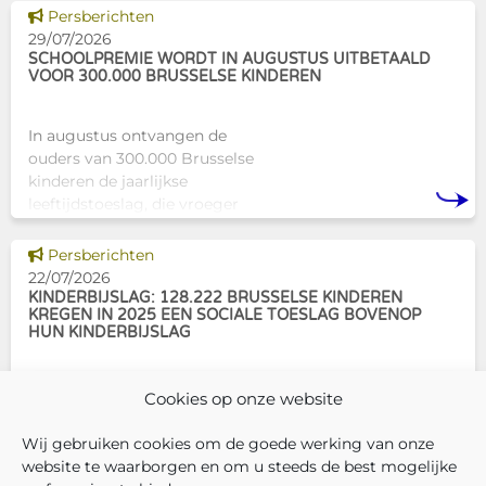
professionals als naasten. In
Dit nieuws tonen
Persberichten
Brussel biedt Atelier Tam-Tam
29/07/2026
een concrete oplossing in
SCHOOLPREMIE WORDT IN AUGUSTUS UITBETAALD
VOOR 300.000 BRUSSELSE KINDEREN
In augustus ontvangen de
ouders van 300.000 Brusselse
kinderen de jaarlijkse
leeftijdstoeslag, die vroeger
bekendstond als de
schoolpremie. Deze financiële
Dit nieuws tonen
Persberichten
ondersteuning helpt gezinnen
22/07/2026
om de kosten
KINDERBIJSLAG: 128.222 BRUSSELSE KINDEREN
KREGEN IN 2025 EEN SOCIALE TOESLAG BOVENOP
HUN KINDERBIJSLAG
In december 2025 hadden
Cookies op onze website
304.966 Brusselse kinderen
recht op kinderbijslag. Van hen
Wij gebruiken cookies om de goede werking van onze
ontvingen 128.222 kinderen ook
website te waarborgen en om u steeds de best mogelijke
een sociale toeslag boven op