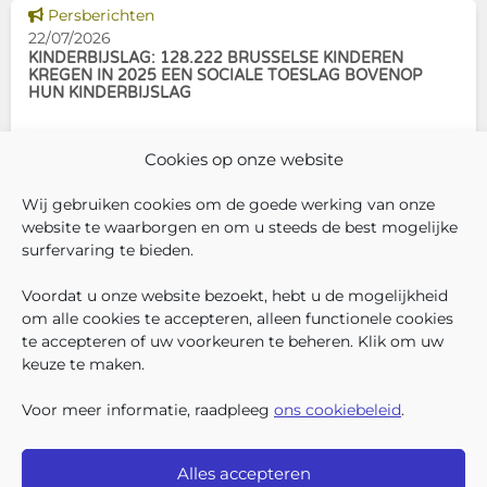
schoolpremie. Deze financiële
Dit nieuws tonen
Persberichten
ondersteuning helpt gezinnen
22/07/2026
om de kosten
KINDERBIJSLAG: 128.222 BRUSSELSE KINDEREN
KREGEN IN 2025 EEN SOCIALE TOESLAG BOVENOP
HUN KINDERBIJSLAG
In december 2025 hadden
Cookies op onze website
304.966 Brusselse kinderen
recht op kinderbijslag. Van hen
Wij gebruiken cookies om de goede werking van onze
ontvingen 128.222 kinderen ook
website te waarborgen en om u steeds de best mogelijke
een sociale toeslag boven op
surfervaring te bieden.
hun basiskinderbijslag. Dat
VOLG ONS
VIND 
V
WIE ZIJN WIJ ?
komt overeen met 42,04% van
Voordat u onze website bezoekt, hebt u de mogelijkheid
WERKEN BIJ ONS
om alle cookies te accepteren, alleen functionele cookies
ALLE NIEUWSBERICHTEN
te accepteren of uw voorkeuren te beheren. Klik om uw
TRANSPARANTIE
keuze te maken.
CONTACTEER ONS
PERS
Voor meer informatie, raadpleeg
ons cookiebeleid
.
KLACHTEN
Alles accepteren