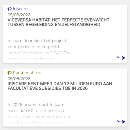
Dit nieuws tonen
Iriscare
05/08/2026
VICEVERSA HABITAT: HET PERFECTE EVENWICHT
TUSSEN BEGELEIDING EN ZELFSTANDIGHEID
Iriscare financiert het project
voor gedeeld en begeleid
wonen ViceVersa HABITAT. Een
huis in Brussel dat een
innovatief en mensgericht
alternatief biedt voor de
Dit nieuws tonen
Persberichten
traditionele
05/08/2026
huisvestingsstructuren v
IRISCARE KENT MEER DAN 12 MILJOEN EURO AAN
FACULTATIEVE SUBSIDIES TOE IN 2026
In 2026 ondersteunt Iriscare
meer dan 60 initiatieven via
facultatieve subsidies. In totaal
wordt ruim 12 miljoen euro
toegekend aan diverse