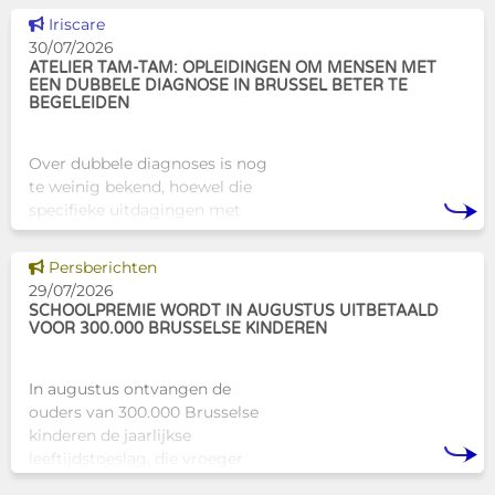
Brusselse actoren die actief
Dit nieuws tonen
Iriscare
zijn op het vlak van gezondhe
30/07/2026
ATELIER TAM-TAM: OPLEIDINGEN OM MENSEN MET
EEN DUBBELE DIAGNOSE IN BRUSSEL BETER TE
BEGELEIDEN
Over dubbele diagnoses is nog
te weinig bekend, hoewel die
specifieke uitdagingen met
zich meebrengen voor zowel
professionals als naasten. In
Dit nieuws tonen
Persberichten
Brussel biedt Atelier Tam-Tam
29/07/2026
een concrete oplossing in
SCHOOLPREMIE WORDT IN AUGUSTUS UITBETAALD
VOOR 300.000 BRUSSELSE KINDEREN
In augustus ontvangen de
ouders van 300.000 Brusselse
kinderen de jaarlijkse
leeftijdstoeslag, die vroeger
bekendstond als de