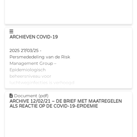
Deze pagina tonen
ARCHIEVEN COVID-19
2025 27/03/25 -
Persmededeling van de Risk
Management Group –
Epidemiologisch
beheersniveau voor
luchtweginfecties is verhoogd
naar code groen 27/03/25 -
Brief : betreft
Dit document downloaden
Document (pdf)
ARCHIVE 12/02/21 – DE BRIEF MET MAATREGELEN
waarschuwingsniveau resp
ALS REACTIE OP DE COVID-19-EPIDEMIE