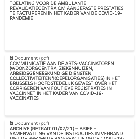
TOELATING VOOR DE AMBULANTE
REVALIDATIECENTRA OM AANGEPASTE PRESTATIES
TE FACTUREREN IN HET KADER VAN DE COVID-19-
PANDEMIE
Dit document downloaden
Document (pdf)
COMMUNICATIE AAN DE ARTS-VACCINATOREN
(WOONZORGCENTRA, ZIEKENHUIZEN,
ARBEIDSGENEESKUNDIGE DIENSTEN,
COLLECTIVITEITEN/KOEPELORGANISATIES) IN HET
BRUSSELS HOOFDSTEDELIJK GEWEST OVER HET
CORRIGEREN VAN FOUTIEVE REGISTRATIES IN
VACCINNET IN HET KADER VAN COVID-19-
VACCINATIES
Dit document downloaden
Document (pdf)
ARCHIVE (RETRAIT 01/07/21) – BRIEF –
SAMENVATTING VAN DE INSTRUCTIES IN VERBAND
MET DE PREVENTIE VAN/REACTIE OP DE COVID-19-