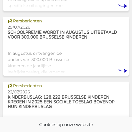
specifieke uitdagingen met
zich meebrengen voor zowel
professionals als naasten. In
Dit nieuws tonen
Persberichten
Brussel biedt Atelier Tam-Tam
29/07/2026
een concrete oplossing in
SCHOOLPREMIE WORDT IN AUGUSTUS UITBETAALD
VOOR 300.000 BRUSSELSE KINDEREN
In augustus ontvangen de
ouders van 300.000 Brusselse
kinderen de jaarlijkse
leeftijdstoeslag, die vroeger
bekendstond als de
schoolpremie. Deze financiële
Dit nieuws tonen
Persberichten
ondersteuning helpt gezinnen
22/07/2026
om de kosten
KINDERBIJSLAG: 128.222 BRUSSELSE KINDEREN
KREGEN IN 2025 EEN SOCIALE TOESLAG BOVENOP
HUN KINDERBIJSLAG
In december 2025 hadden
Cookies op onze website
304.966 Brusselse kinderen