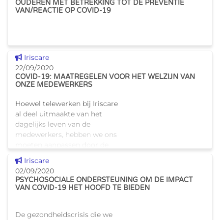
OUDEREN MET BETREKKING TOT DE PREVENTIE
VAN/REACTIE OP COVID-19
Dit nieuws tonen
Iriscare
22/09/2020
COVID-19: MAATREGELEN VOOR HET WELZIJN VAN
ONZE MEDEWERKERS
Hoewel telewerken bij Iriscare
al deel uitmaakte van het
dagelijks leven van de
medewerkers, hebben we ons
moeten aanpassen door de
gezondheidscrisis. We hebben
Dit nieuws tonen
Iriscare
verschillende maatregelen
02/09/2020
genomen zodat
PSYCHOSOCIALE ONDERSTEUNING OM DE IMPACT
VAN COVID-19 HET HOOFD TE BIEDEN
De gezondheidscrisis die we