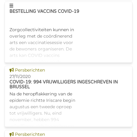
Deze pagina tonen
BESTELLING VACCINS COVID-19
Zorgcollectiviteiten kunnen in
overleg met de coördinerend
arts een vaccinatiesessie voor
de bewoners organiseren. De
arts kan COVID vaccins
bekomen via één van de
apotheken waarvan de
Dit nieuws tonen
Persberichten
volledige li
27/11/2020
COVID-19: 994 VRIJWILLIGERS INGESCHREVEN IN
BRUSSEL
Na de heropflakkering van de
epidemie richtte Iriscare begin
augustus een tweede oproep
tot vrijwilligers. Nu, eind
november, hebben 994
vrijwilligers zich ingeschreven.
Iriscare heeft tot nu toe 25 a
Dit nieuws tonen
Persberichten