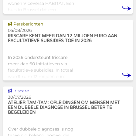
wonen ViceVersa HABITAT. Een
huis in Brussel dat een
innovatief en mensgericht
alternatief biedt voor de
Dit nieuws tonen
Persberichten
traditionele
05/08/2026
huisvestingsstructuren v
IRISCARE KENT MEER DAN 12 MILJOEN EURO AAN
FACULTATIEVE SUBSIDIES TOE IN 2026
In 2026 ondersteunt Iriscare
meer dan 60 initiatieven via
facultatieve subsidies. In totaal
wordt ruim 12 miljoen euro
toegekend aan diverse
Brusselse actoren die actief
Dit nieuws tonen
Iriscare
zijn op het vlak van gezondhe
30/07/2026
ATELIER TAM-TAM: OPLEIDINGEN OM MENSEN MET
EEN DUBBELE DIAGNOSE IN BRUSSEL BETER TE
BEGELEIDEN
Over dubbele diagnoses is nog
te weinig bekend, hoewel die