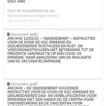
GOLF AAN
Door de heropflakkering van
het coronavirus vraagt Iriscare
aan de door de GGC
gesubsidieerde Brusselse rust-
en verzorgingstehuizen dat zij
Dit document downloaden
Document (pdf)
hun werkingsregels aanpassen.
ARCHIVE 12/02/21 – OMZENDBRIEF – INSTRUCTIES
De bezoeken en activiteiten m
VOOR DE DOOR DE GGC ERKENDE EN
GESUBSIDIEERDE RUSTHUIZEN EN RUST- EN
VERZORGINGSTEHUIZEN MET BETREKKING TOT DE
PREVENTIE VAN/REACTIE OP EEN COVID-19
EPIDEMIE, NAAR AANLEIDING VAN DE REALISATIE
VAN DE VACCINATIECAMPAGNE
Dit document downloaden
Document (pdf)
ARCHIVE – DE OMZENDBRIEF HOUDENDE
INSTRUCTIES VOOR DE DOOR DE GGC ERKENDE EN
GESUBSIDIEERDE DAG- EN VERBLIJFSCENTRA VOOR
PERSONEN MET EEN HANDICAP, DE CENTRA VOOR
DAGVERZORGING EN DE DAGCENTRA VOOR