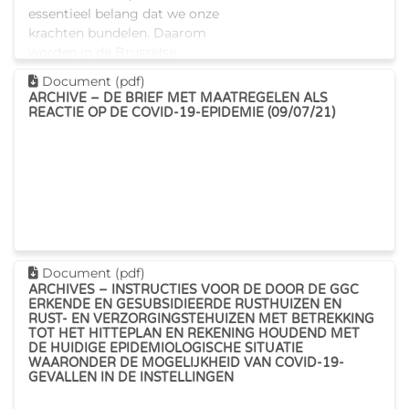
essentieel belang dat we onze
krachten bundelen. Daarom
worden in de Brusselse
rusthuizen en rust- en
Dit document downloaden
Document (pdf)
verzorgingstehuizen drie
ARCHIVE – DE BRIEF MET MAATREGELEN ALS
maatregelen ge
REACTIE OP DE COVID-19-EPIDEMIE (09/07/21)
Dit document downloaden
Document (pdf)
ARCHIVES – INSTRUCTIES VOOR DE DOOR DE GGC
ERKENDE EN GESUBSIDIEERDE RUSTHUIZEN EN
RUST- EN VERZORGINGSTEHUIZEN MET BETREKKING
TOT HET HITTEPLAN EN REKENING HOUDEND MET
DE HUIDIGE EPIDEMIOLOGISCHE SITUATIE
WAARONDER DE MOGELIJKHEID VAN COVID-19-
GEVALLEN IN DE INSTELLINGEN