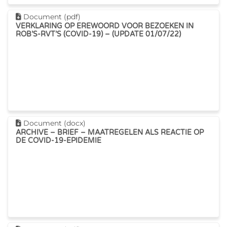
Dit document downloaden
Document (pdf)
VERKLARING OP EREWOORD VOOR BEZOEKEN IN
ROB’S-RVT’S (COVID-19) – (UPDATE 01/07/22)
Dit document downloaden
Document (docx)
ARCHIVE – BRIEF – MAATREGELEN ALS REACTIE OP
DE COVID-19-EPIDEMIE