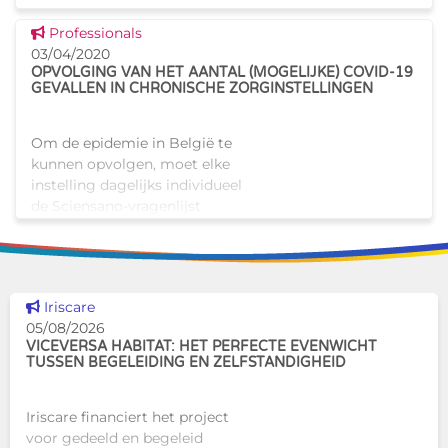
Dit nieuws tonen
Professionals
03/04/2020
OPVOLGING VAN HET AANTAL (MOGELIJKE) COVID-19
GEVALLEN IN CHRONISCHE ZORGINSTELLINGEN
Om de epidemie in België te
kunnen opvolgen, moet elke
instelling dagelijks individueel
de Sciensano-vragenlijst
invullen. De registratie moet
elke dag om uiterlijk 14.00 uur
gebeuren. Zo kunnen w
Dit nieuws tonen
Iriscare
05/08/2026
VICEVERSA HABITAT: HET PERFECTE EVENWICHT
TUSSEN BEGELEIDING EN ZELFSTANDIGHEID
Iriscare financiert het project
voor gedeeld en begeleid