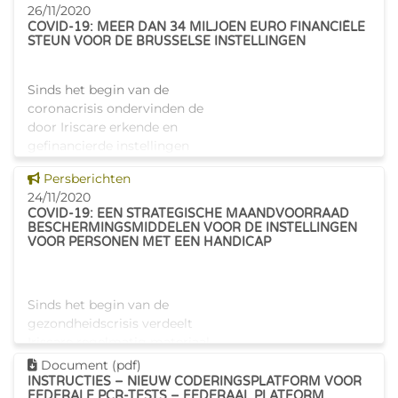
26/11/2020
COVID-19: MEER DAN 34 MILJOEN EURO FINANCIËLE
STEUN VOOR DE BRUSSELSE INSTELLINGEN
Sinds het begin van de
coronacrisis ondervinden de
door Iriscare erkende en
gefinancierde instellingen
zware gevolgen van die crisis.
Dit nieuws tonen
Persberichten
De Brusselse Hoofdstedelijke
24/11/2020
Regering heeft dus
COVID-19: EEN STRATEGISCHE MAANDVOORRAAD
verschillende maat
BESCHERMINGSMIDDELEN VOOR DE INSTELLINGEN
VOOR PERSONEN MET EEN HANDICAP
Sinds het begin van de
gezondheidscrisis verdeelt
Iriscare regelmatig materiaal
om de Brusselse diensten en
Dit document downloaden
Document (pdf)
instellingen te ondersteunen.
INSTRUCTIES – NIEUW CODERINGSPLATFORM VOOR
FEDERALE PCR-TESTS – FEDERAAL PLATFORM