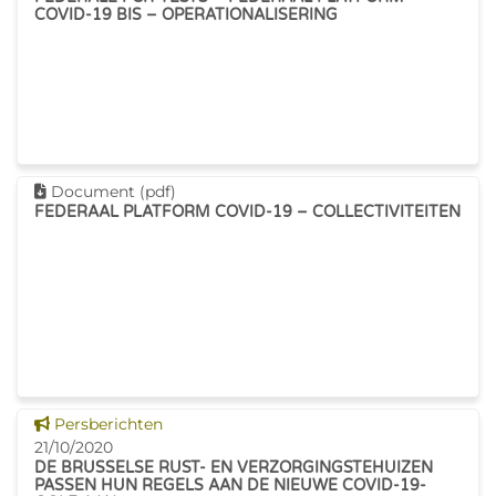
Vorig week werd er een
COVID-19 BIS – OPERATIONALISERING
strategische maandvoorraad
verdeeld aan
Dit document downloaden
Document (pdf)
FEDERAAL PLATFORM COVID-19 – COLLECTIVITEITEN
Dit nieuws tonen
Persberichten
21/10/2020
DE BRUSSELSE RUST- EN VERZORGINGSTEHUIZEN
PASSEN HUN REGELS AAN DE NIEUWE COVID-19-