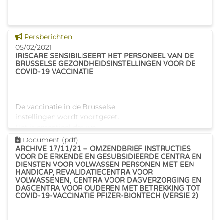
Dit nieuws tonen
Persberichten
05/02/2021
IRISCARE SENSIBILISEERT HET PERSONEEL VAN DE
BRUSSELSE GEZONDHEIDSINSTELLINGEN VOOR DE
COVID-19 VACCINATIE
De vaccinatie in de Brusselse
instellingen wordt voortgezet.
Het is essentieel dat we
allemaal de krachten bundelen
Dit document downloaden
Document (pdf)
om het coronavirus te
ARCHIVE 17/11/21 – OMZENDBRIEF INSTRUCTIES
VOOR DE ERKENDE EN GESUBSIDIEERDE CENTRA EN
bestrijden. Om de meest
DIENSTEN VOOR VOLWASSEN PERSONEN MET EEN
kwetsbare personen te
HANDICAP, REVALIDATIECENTRA VOOR
beschermen, is h
VOLWASSENEN, CENTRA VOOR DAGVERZORGING EN
DAGCENTRA VOOR OUDEREN MET BETREKKING TOT
COVID-19-VACCINATIE PFIZER-BIONTECH (VERSIE 2)