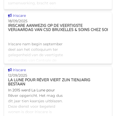
samenwerking, bracht een
groot aantal actoren uit de
gezondheids- en welzijnssector
Dit nieuws tonen
Iriscare
samen om de uit
18/09/2025
IRISCARE AANWEZIG OP DE VEERTIGSTE
VERJAARDAG VAN CSD BRUXELLES & SOINS CHEZ SOI
Iriscare nam begin september
deel aan het colloquium ter
gelegenheid van de veertigste
verjaardag van Centrale de
Service et Soins à Domicile de
Dit nieuws tonen
Iriscare
Bruxelles (CSD) et Soins Chez
12/09/2025
Soi. Tania Dekens (leid
LA LUNE POUR RÊVER VIERT ZIJN TIENJARIG
BESTAAN
In 2015 werd La Lune pour
Rêver opgericht. Het mag dus
dit jaar tien kaarsjes uitblazen.
Deze dienst voor begeleid
wonen is door Iriscare is