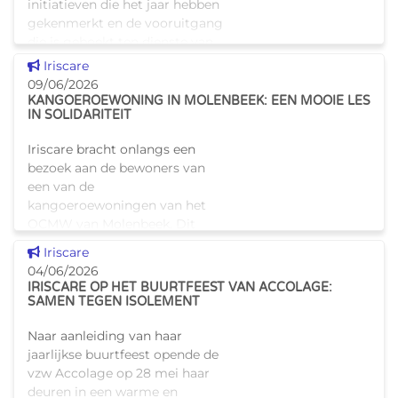
initiatieven die het jaar hebben
gekenmerkt en de vooruitgang
die is geboekt ten dienste van
de Brusselse burge
Dit nieuws tonen
Iriscare
09/06/2026
KANGOEROEWONING IN MOLENBEEK: EEN MOOIE LES
IN SOLIDARITEIT
Iriscare bracht onlangs een
bezoek aan de bewoners van
een van de
kangoeroewoningen van het
OCMW van Molenbeek. Dit
project biedt kwetsbare
Dit nieuws tonen
Iriscare
ouderen de kans om in een
04/06/2026
waardige woning te leven,
IRISCARE OP HET BUURTFEEST VAN ACCOLAGE:
terwijl
SAMEN TEGEN ISOLEMENT
Naar aanleiding van haar
jaarlijkse buurtfeest opende de
vzw Accolage op 28 mei haar
deuren in een warme en