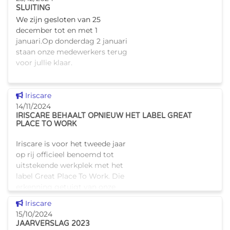
SLUITING
We zijn gesloten van 25
december tot en met 1
januari.Op donderdag 2 januari
staan onze medewerkers terug
voor jullie klaar.
Dit nieuws tonen
Iriscare
14/11/2024
IRISCARE BEHAALT OPNIEUW HET LABEL GREAT
PLACE TO WORK
Iriscare is voor het tweede jaar
op rij officieel benoemd tot
uitstekende werkplek met het
label Great Place To Work. Die
erkenning getuigt van onze
voortdurende inspanningen
Dit nieuws tonen
Iriscare
voor het welzijn van onz
15/10/2024
JAARVERSLAG 2023