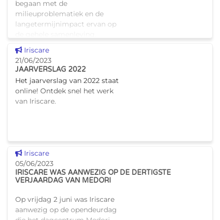
begaan met de
milieuproblematiek en de
langetermijnimpact ervan op
de gehele samenleving.
Daarom heeft Iriscare alles op
Dit nieuws tonen
Iriscare
alles gezet om het label
21/06/2023
Ecodynamische Onderne
JAARVERSLAG 2022
Het jaarverslag van 2022 staat
online! Ontdek snel het werk
van Iriscare.
Dit nieuws tonen
Iriscare
05/06/2023
IRISCARE WAS AANWEZIG OP DE DERTIGSTE
VERJAARDAG VAN MEDORI
Op vrijdag 2 juni was Iriscare
aanwezig op de opendeurdag