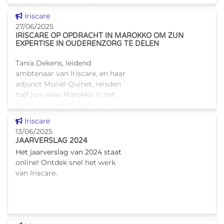
erkend en wordt erdoor
gesubsidieerd. Hij is er voor
Dit nieuws tonen
Iriscare
volw
27/06/2025
IRISCARE OP OPDRACHT IN MAROKKO OM ZIJN
EXPERTISE IN OUDERENZORG TE DELEN
Tania Dekens, leidend
ambtenaar van Iriscare, en haar
adjunct Muriel Quinet, reisden
half juni naar Marokko in het
kader van een studiebezoek
gericht op ouderenzorgbeleid.
Dit nieuws tonen
Iriscare
Daar presenteerden ze de gr
13/06/2025
JAARVERSLAG 2024
Het jaarverslag van 2024 staat
online! Ontdek snel het werk
van Iriscare.