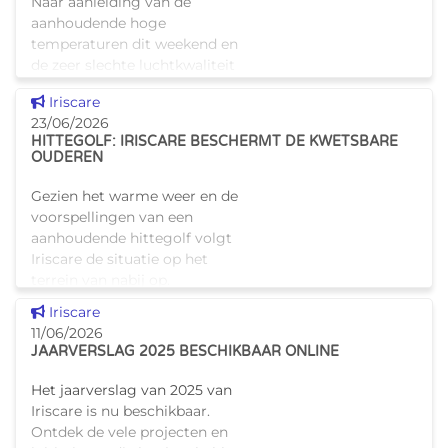
Naar aanleiding van de
aanhoudende hoge
temperaturen dit weekend en
de zeer slechte luchtkwaliteit
herinnert het Brussels
Dit nieuws tonen
Iriscare
Hoofdstedelijk Gewest aan de
23/06/2026
maatregelen om zich te
HITTEGOLF: IRISCARE BESCHERMT DE KWETSBARE
beschermen. Meer info
OUDEREN
Gezien het warme weer en de
voorspellingen van een
aanhoudende hittegolf volgt
Iriscare de situatie op het
terrein van nabij op.
Contactname rusthuizen Een
Dit nieuws tonen
Iriscare
telefonische ronde werd
11/06/2026
gestart langs
JAARVERSLAG 2025 BESCHIKBAAR ONLINE
Het jaarverslag van 2025 van
Iriscare is nu beschikbaar.
Ontdek de vele projecten en