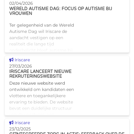
evenement stelde Iriscare haar
02/04/2026
o
WERELD AUTISME DAG: FOCUS OP AUTISME BIJ
VROUWEN
Ter gelegenheid van de Wereld
Autisme Dag wil Iriscare de
aandacht vestigen op een
realiteit die lange tijd
onderbelicht bleef: autisme bij
vrouwen. In België hebben
Dit nieuws tonen
Iriscare
naar schatting 110.000 mensen
27/03/2026
ee
IRISCARE LANCEERT NIEUWE
REKRUTERINGSWEBSITE
Deze nieuwe website werd
ontwikkeld om kandidaten een
vlottere en toegankelijkere
ervaring te bieden. De website
bevat een duidelijke structuur
van de vacatures, een
eenvoudige navigatie en een
Dit nieuws tonen
Iriscare
snell
23/12/2025