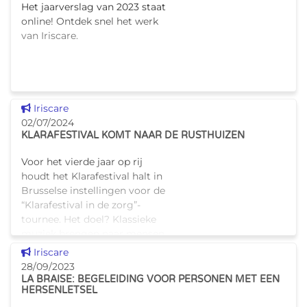
Het jaarverslag van 2023 staat
online! Ontdek snel het werk
van Iriscare.
Dit nieuws tonen
Iriscare
02/07/2024
KLARAFESTIVAL KOMT NAAR DE RUSTHUIZEN
Voor het vierde jaar op rij
houdt het Klarafestival halt in
Brusselse instellingen voor de
“Klarafestival in de zorg”-
tournee. Het doel? Klassieke
muziek brengen naar mensen
die zich niet meer na
Dit nieuws tonen
Iriscare
28/09/2023
LA BRAISE: BEGELEIDING VOOR PERSONEN MET EEN
HERSENLETSEL