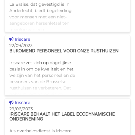
La Braise, dat gevestigd is in
Anderlecht, biedt begeleiding
voor mensen met een niet-
aangeboren hersenletsel ten
gevolge van een
schedeltrauma of een
Dit nieuws tonen
Iriscare
cerebrovasculair accident
22/09/2023
(CVA). Van de verschil
BIJKOMEND PERSONEEL VOOR ONZE RUSTHUIZEN
Iriscare zet zich op dagelijkse
basis in om de kwaliteit en het
welzijn van het personeel en de
bewoners van de Brusselse
rusthuizen te verbeteren. Dat
gebeurt met name via de
uitbreiding van het rea
Dit nieuws tonen
Iriscare
29/06/2023
IRISCARE BEHAALT HET LABEL ECODYNAMISCHE
ONDERNEMING
Als overheidsdienst is Iriscare