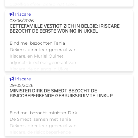
gezellige sfeer: gearomatiseerd
water, vers fruit, koekjes en
Dit nieuws tonen
Iriscare
accordeonmuziek waren van
03/06/2026
de
CETTEFAMILLE VESTIGT ZICH IN BELGIË: IRISCARE
BEZOCHT DE EERSTE WONING IN UKKEL
Eind mei bezochten Tania
Dekens, directeur-generaal van
Iriscare, en Muriel Quinet,
adjunct-directeur-generaal van
Iriscare, de onlangs in Ukkel
geopende cohousingwoning
Dit nieuws tonen
Iriscare
voor ouderen van CetteFamille
29/05/2026
MINISTER DIRK DE SMEDT BEZOCHT DE
RISICOBEPERKENDE GEBRUIKSRUIMTE LINKUP
Eind mei bezocht minister Dirk
De Smedt, samen met Tania
Dekens, directeur-generaal van
Iriscare, de risicobeperkende