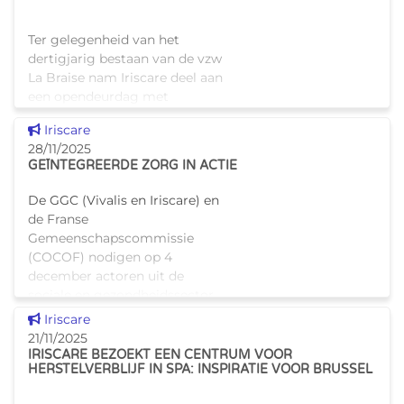
Ter gelegenheid van het
dertigjarig bestaan van de vzw
La Braise nam Iriscare deel aan
een opendeurdag met
inspirerende getuigenissen en
Dit nieuws tonen
Iriscare
verrijkende gesprekken. De
28/11/2025
dag begon met de
GEÏNTEGREERDE ZORG IN ACTIE
openingsspeech
De GGC (Vivalis en Iriscare) en
de Franse
Gemeenschapscommissie
(COCOF) nodigen op 4
december actoren uit de
sociale en gezondheidssector
uit voor een
Dit nieuws tonen
Iriscare
uitwisselingsmoment over de
21/11/2025
implementatie van he
IRISCARE BEZOEKT EEN CENTRUM VOOR
HERSTELVERBLIJF IN SPA: INSPIRATIE VOOR BRUSSEL