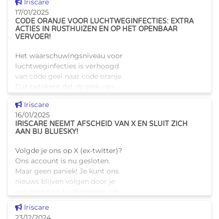
Dit nieuws tonen
Iriscare
17/01/2025
CODE ORANJE VOOR LUCHTWEGINFECTIES: EXTRA
ACTIES IN RUSTHUIZEN EN OP HET OPENBAAR
VERVOER!
Het waarschuwingsniveau voor
luchtweginfecties is verhoogd
van code geel naar code oranje.
Dat betekent dat de piek van
luchtweginfecties nu een
Dit nieuws tonen
Iriscare
belangrijke druk op het
16/01/2025
gezondheidszorgsysteem
IRISCARE NEEMT AFSCHEID VAN X EN SLUIT ZICH
veroorz
AAN BIJ BLUESKY!
Volgde je ons op X (ex-twitter)?
Ons account is nu gesloten.
Maar geen paniek! Je kunt ons
nieuws blijven volgen door je
vandaag nog te abonneren op
ons Bluesky-account. Aarzel
Dit nieuws tonen
Iriscare
niet om ons nieu
23/12/2024