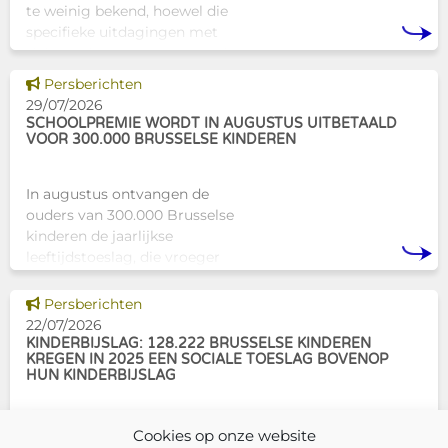
te weinig bekend, hoewel die
specifieke uitdagingen met
zich meebrengen voor zowel
professionals als naasten. In
Dit nieuws tonen
Persberichten
Brussel biedt Atelier Tam-Tam
29/07/2026
een concrete oplossing in
SCHOOLPREMIE WORDT IN AUGUSTUS UITBETAALD
VOOR 300.000 BRUSSELSE KINDEREN
In augustus ontvangen de
ouders van 300.000 Brusselse
kinderen de jaarlijkse
leeftijdstoeslag, die vroeger
bekendstond als de
schoolpremie. Deze financiële
Dit nieuws tonen
Persberichten
ondersteuning helpt gezinnen
22/07/2026
om de kosten
KINDERBIJSLAG: 128.222 BRUSSELSE KINDEREN
KREGEN IN 2025 EEN SOCIALE TOESLAG BOVENOP
HUN KINDERBIJSLAG
In december 2025 hadden
Cookies op onze website