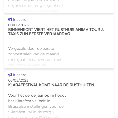
die het dagcentrum Medori
organiseerde ter gelegenheid
van zijn dertigjarig bestaan.
Haliage Dat evenement was
Dit nieuws tonen
Iriscare
ook een gelegenheid voor
09/05/2023
BINNENKORT VIERT HET RUSTHUIS ANIMA TOUR &
TAXIS ZIJN EERSTE VERJAARDAG
Vergezeld door de eerste
zonnestralen van de maand
mei, gaat Iriscare verder met
zijn bezoeken aan de
instellingen die hij erkent of
Dit nieuws tonen
Iriscare
financiert. We nemen je mee
05/05/2023
naar Tour & Taxis, op een
KLARAFESTIVAL KOMT NAAR DE RUSTHUIZEN
steenwor
Voor het derde jaar op rij houdt
het Klarafestival halt in
Brusselse instellingen voor de
"Klarafestival in de zorg"-
tournee. Het doel? Klassieke