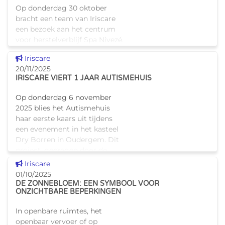
Op donderdag 30 oktober
bracht een team van Iriscare
een bezoek aan het centrum
voor herstelverblijf Spa Nivezé.
Samen met GIBBIS, de
Dit nieuws tonen
Iriscare
organisator van de rondleiding,
20/11/2025
en andere Brusselse
IRISCARE VIERT 1 JAAR AUTISMEHUIS
instellingen
Op donderdag 6 november
2025 blies het Autismehuis
haar eerste kaars uit tijdens
een evenement in het kasteel
Dry Borren in Oudergem. Dit
project, gedragen door de
Franse
Dit nieuws tonen
Iriscare
Gemeenschapscommissie en
01/10/2025
de
DE ZONNEBLOEM: EEN SYMBOOL VOOR
ONZICHTBARE BEPERKINGEN
In openbare ruimtes, het
openbaar vervoer of op