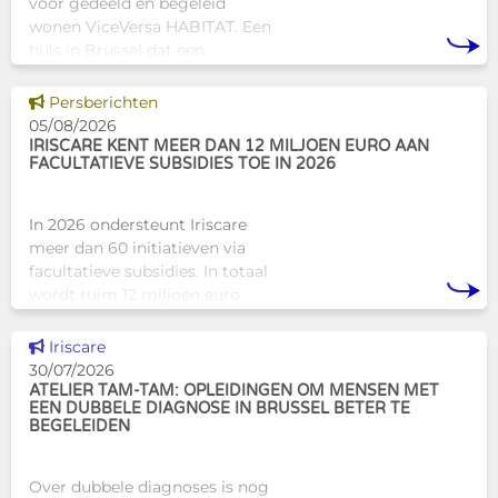
voor gedeeld en begeleid
wonen ViceVersa HABITAT. Een
huis in Brussel dat een
innovatief en mensgericht
alternatief biedt voor de
Dit nieuws tonen
Persberichten
traditionele
05/08/2026
huisvestingsstructuren v
IRISCARE KENT MEER DAN 12 MILJOEN EURO AAN
FACULTATIEVE SUBSIDIES TOE IN 2026
In 2026 ondersteunt Iriscare
meer dan 60 initiatieven via
facultatieve subsidies. In totaal
wordt ruim 12 miljoen euro
toegekend aan diverse
Brusselse actoren die actief
Dit nieuws tonen
Iriscare
zijn op het vlak van gezondhe
30/07/2026
ATELIER TAM-TAM: OPLEIDINGEN OM MENSEN MET
EEN DUBBELE DIAGNOSE IN BRUSSEL BETER TE
BEGELEIDEN
Over dubbele diagnoses is nog