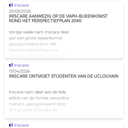
gebruiksruimte LINKup in
Dit nieuws tonen
Iriscare
Molenbeek, de tweede
29/05/2026
voorziening van dat type in het
IRISCARE AANWEZIG OP DE VAPH-BIJEENKOMST
Bru
ROND HET PERSPECTIEFPLAN 2040
Vorige week nam Iriscare deel
aan een grote bijeenkomst
georganiseerd door het
Vlaams Agentschap voor
Personen met een Handicap
(VAPH). Het evenement vond
Dit nieuws tonen
Iriscare
plaats in Expo Gent en stond in
17/04/2026
het teken va
IRISCARE ONTMOET STUDENTEN VAN DE UCLOUVAIN
Iriscare nam deel aan de 6de
editie van de Soirée rencontre
métiers, georganiseerd door
de Faculteit Politieke en
Sociale Wetenschappen van de
UCLouvain.Tijdens dit
Dit nieuws tonen
Iriscare