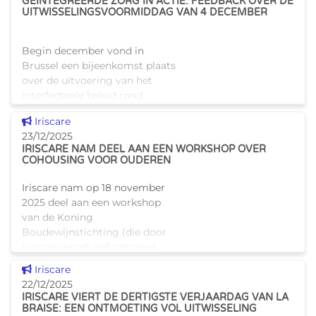
GEÏNTEGREERDE ZORG IN ACTIE: FEEDBACK OVER DE
UITWISSELINGSVOORMIDDAG VAN 4 DECEMBER
Begin december vond in
Brussel een bijeenkomst plaats
over de uitvoering van het
interfederale beleid rond
geïntegreerde zorg en
Dit nieuws tonen
Iriscare
begeleiding, in aanwezigheid
23/12/2025
van het kabinet van minister
IRISCARE NAM DEEL AAN EEN WORKSHOP OVER
Alain Maron
COHOUSING VOOR OUDEREN
Iriscare nam op 18 november
2025 deel aan een workshop
van de Koning
Boudewijnstichting (die door
Iriscare wordt gefinancierd
voor het project "It takes a
Dit nieuws tonen
Iriscare
village") en het Fonds Generet.
22/12/2025
Op het progr
IRISCARE VIERT DE DERTIGSTE VERJAARDAG VAN LA
BRAISE: EEN ONTMOETING VOL UITWISSELING