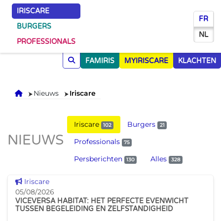
IRISCARE
FR
BURGERS
NL
PROFESSIONALS
FAMIRIS
MYIRISCARE
KLACHTEN
Onthaal
Nieuws
Iriscare
Iriscare
Burgers
102
21
NIEUWS
Professionals
75
Persberichten
Alles
130
328
Dit nieuws tonen
Iriscare
05/08/2026
VICEVERSA HABITAT: HET PERFECTE EVENWICHT
TUSSEN BEGELEIDING EN ZELFSTANDIGHEID