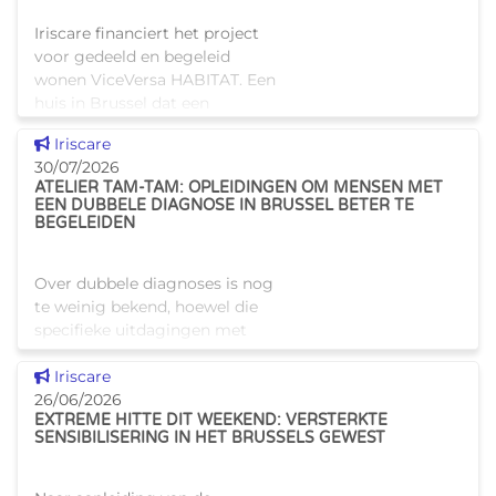
Iriscare financiert het project
voor gedeeld en begeleid
wonen ViceVersa HABITAT. Een
huis in Brussel dat een
innovatief en mensgericht
Dit nieuws tonen
Iriscare
alternatief biedt voor de
30/07/2026
traditionele
ATELIER TAM-TAM: OPLEIDINGEN OM MENSEN MET
huisvestingsstructuren v
EEN DUBBELE DIAGNOSE IN BRUSSEL BETER TE
BEGELEIDEN
Over dubbele diagnoses is nog
te weinig bekend, hoewel die
specifieke uitdagingen met
zich meebrengen voor zowel
Dit nieuws tonen
professionals als naasten. In
Iriscare
Brussel biedt Atelier Tam-Tam
26/06/2026
EXTREME HITTE DIT WEEKEND: VERSTERKTE
een concrete oplossing in
SENSIBILISERING IN HET BRUSSELS GEWEST