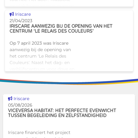
muziek brengen naar mensen
die zich niet meer naar ee
Dit nieuws tonen
Iriscare
21/04/2023
IRISCARE AANWEZIG BIJ DE OPENING VAN HET
CENTRUM ‘LE RELAIS DES COULEURS’
Op 7 april 2023 was Iriscare
aanwezig bij de opening van
het centrum 'Le Relais des
Couleurs'. Naast het dag- en
verblijfscentrum voor dove en
slechthorende volwassenen
opende het CHSM op 14 april
Dit nieuws tonen
Iriscare
05/08/2026
VICEVERSA HABITAT: HET PERFECTE EVENWICHT
TUSSEN BEGELEIDING EN ZELFSTANDIGHEID
Iriscare financiert het project