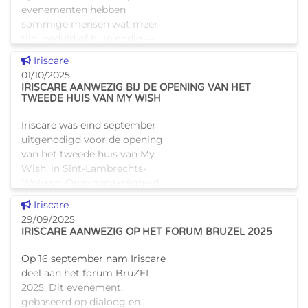
evenementen hebben
sommige mensen wat meer
tijd, geduld of hulp nodig —
zonder dat je dat meteen ziet.
Dit nieuws tonen
Iriscare
Daarom bestaat het
01/10/2025
zonnebloemsymbool: een klei
IRISCARE AANWEZIG BIJ DE OPENING VAN HET
TWEEDE HUIS VAN MY WISH
Iriscare was eind september
uitgenodigd voor de opening
van het tweede huis van My
Wish, in Sint-Lambrechts-
Woluwe. Onze aanwezigheid
werd bijzonder gewaardeerd
Dit nieuws tonen
Iriscare
door de teams van My Wish, en
29/09/2025
vooral d
IRISCARE AANWEZIG OP HET FORUM BRUZEL 2025
Op 16 september nam Iriscare
deel aan het forum BruZEL
2025. Dit evenement,
gebaseerd op dialoog en