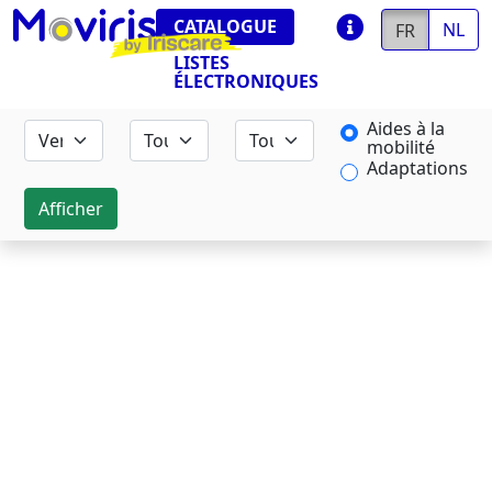
CATALOGUE
NL
FR
LISTES
ÉLECTRONIQUES
Aides à la
mobilité
Adaptations
Afficher