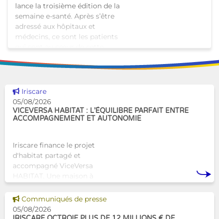
lance la troisième édition de la
semaine e-santé. Après s’être
adressé aux hôpitaux et
médecins, ce sont les patients
qui sont au cœur de cette
édition. L�
Voir cette news
Iriscare
05/08/2026
VICEVERSA HABITAT : L’ÉQUILIBRE PARFAIT ENTRE
ACCOMPAGNEMENT ET AUTONOMIE
Iriscare finance le projet
d'habitat partagé et
accompagné ViceVersa
HABITAT. Une maison à
Bruxelles qui proposera une
alternative innovante et
Voir cette news
Communiqués de presse
humaine aux structures
05/08/2026
d’hébergement traditionnel
IRISCARE OCTROIE PLUS DE 12 MILLIONS € DE