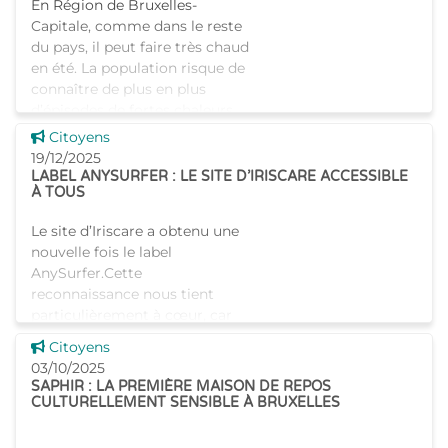
En Région de Bruxelles-
Capitale, comme dans le reste
du pays, il peut faire très chaud
en été. La population risque de
connaître de plus en plus
d’épisodes de fortes chaleurs
accompagnés de
Voir cette news
Citoyens
19/12/2025
LABEL ANYSURFER : LE SITE D’IRISCARE ACCESSIBLE
À TOUS
Le site d’Iriscare a obtenu une
nouvelle fois le label
AnySurfer.Cette
reconnaissance nous tient
particulièrement à cœur, car
elle confirme que notre
Voir cette news
Citoyens
plateforme est accessible et
03/10/2025
lisible pour l�
SAPHIR : LA PREMIÈRE MAISON DE REPOS
CULTURELLEMENT SENSIBLE À BRUXELLES