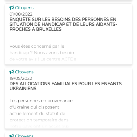
de parrainage, et de les
Voir cette news
Citoyens
accompagner tout au long du
01/08/2022
ENQUÊTE SUR LES BESOINS DES PERSONNES EN
SITUATION DE HANDICAP ET DE LEURS AIDANTS-
PROCHES À BRUXELLES
Vous êtes concerné par le
handicap ? Nous avons besoin
de votre avis ! Le centre ACTE a
été mandaté par la COCOF et
Voir cette news
la COCOM pour réaliser une
Citoyens
étude sur la situation et les
19/05/2022
DES ALLOCATIONS FAMILIALES POUR LES ENFANTS
besoins des pers
UKRAINIENS
Les personnes en provenance
d'Ukraine qui disposent
actuellement du statut de
protection temporaire dans
notre pays ont un accès aux
droits sociaux, y compris le
Voir cette news
Citoyens