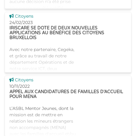
aucune décision n'a été prise.
Iriscare n'a pas été notifié
officiellem
Voir cette news
Citoyens
24/02/2023
IRISCARE SE DOTE DE DEUX NOUVELLES
APPLICATIONS AU BÉNÉFICE DES CITOYENS
BRUXELLOIS
Avec notre partenaire, Cegeka,
et grâce au travail de notre
département Opérations et de
notre service ICT, deux
nouvelles applications ont été
Voir cette news
Citoyens
développées afin d'offrir un
10/11/2022
service de qualité
APPEL AUX CANDIDATURES DE FAMILLES D’ACCUEIL
POUR MENA
L’ASBL Mentor Jeunes, dont la
mission est de mettre en
relation les mineurs étrangers
non accompagnés (MENA)
avec les familles d'accueil et/ou