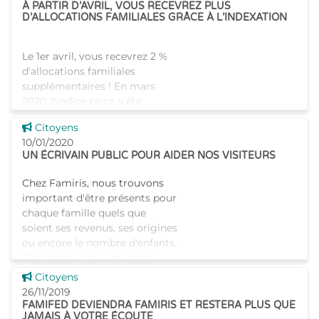
À PARTIR D’AVRIL, VOUS RECEVREZ PLUS
D’ALLOCATIONS FAMILIALES GRÂCE À L’INDEXATION
Le 1er avril, vous recevrez 2 %
d'allocations familiales
supplémentaires ! En mars
2020, l'indice pivot a été
dépassé, ce qui signifie que les
Voir cette news
Citoyens
allocations sociales, y compris
10/01/2020
les allocations f
UN ÉCRIVAIN PUBLIC POUR AIDER NOS VISITEURS
Chez Famiris, nous trouvons
important d'être présents pour
chaque famille quels que
soient ses revenus, ses origines
ou encore le nombre d'enfants.
C'est dans ce but, et afin de
poursuivre notre eng
Voir cette news
Citoyens
26/11/2019
FAMIFED DEVIENDRA FAMIRIS ET RESTERA PLUS QUE
JAMAIS À VOTRE ÉCOUTE