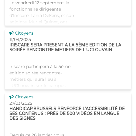
Le vendredi 12 septembre, la
fonctionnaire dirigeante
d'Iriscare, Tania Dekens, et son
adjointe, Muriel Quinet, ont
rendu visite à la maison de
Voir cette news
Citoyens
repos Saphir à Laeken. Cet
11/04/2025
établissement démontre c
IRISCARE SERA PRÉSENT À LA 5ÈME ÉDITION DE LA
SOIRÉE RENCONTRE MÉTIERS DE L’UCLOUVAIN
Iriscare participera à la 5ème
édition soirée rencontre-
métiers qui aura lieu à
l'UCLouvain sur le campus
Alma. Venez à la rencontre de
Voir cette news
Citoyens
nos collaborateurs pour en
27/03/2025
savoir plus sur Iriscare e
HANDICAP.BRUSSELS RENFORCE L’ACCESSIBILITÉ DE
SES CONTENUS : PRÈS DE 500 VIDÉOS EN LANGUE
DES SIGNES
Depuis ce 26 janvier, vous