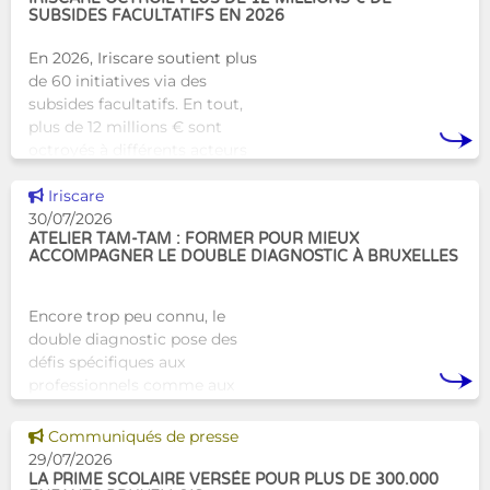
SUBSIDES FACULTATIFS EN 2026
En 2026, Iriscare soutient plus
de 60 initiatives via des
subsides facultatifs. En tout,
plus de 12 millions € sont
octroyés à différents acteurs
bruxellois afin de soutenir leur
Voir cette news
travail au serv
Iriscare
30/07/2026
ATELIER TAM-TAM : FORMER POUR MIEUX
ACCOMPAGNER LE DOUBLE DIAGNOSTIC À BRUXELLES
Encore trop peu connu, le
double diagnostic pose des
défis spécifiques aux
professionnels comme aux
proches. À Bruxelles, l’Atelier
Tam-Tam apporte une réponse
Voir cette news
Communiqués de presse
concrète avec une formation
29/07/2026
dest
LA PRIME SCOLAIRE VERSÉE POUR PLUS DE 300.000