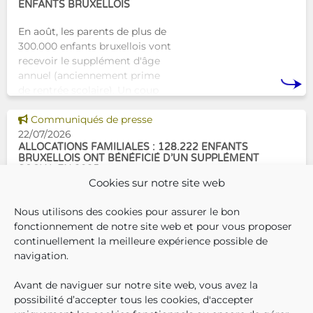
ENFANTS BRUXELLOIS
En août, les parents de plus de
300.000 enfants bruxellois vont
recevoir le supplément d'âge
annuel (anciennement prime
de rentrée scolaire). Un coup
de pouce pour les aider à bien
Voir cette news
commencer la
Communiqués de presse
22/07/2026
ALLOCATIONS FAMILIALES : 128.222 ENFANTS
BRUXELLOIS ONT BÉNÉFICIÉ D’UN SUPPLÉMENT
SOCIAL EN 2025
Cookies sur notre site web
En décembre 2025, 304.966
Nous utilisons des cookies pour assurer le bon
enfants bruxellois avaient droit
fonctionnement de notre site web et pour vous proposer
aux allocations familiales.
continuellement la meilleure expérience possible de
Parmi eux, 128.222
navigation.
bénéficiaient également d’un
supplément social en plus du
Avant de naviguer sur notre site web, vous avez la
SUIVEZ-N
TROUV
T
QUI SOMMES-NOUS ?
montant de base de leurs all
possibilité d’accepter tous les cookies, d'accepter
TRAVAILLER CHEZ NOUS