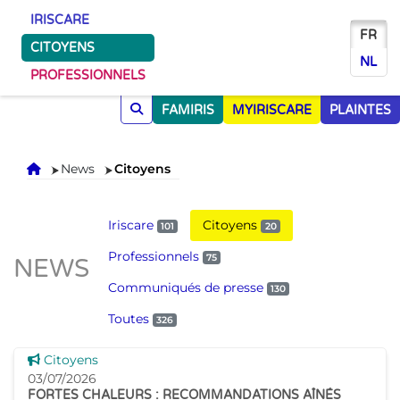
IRISCARE
FR
CITOYENS
NL
PROFESSIONNELS
FAMIRIS
MYIRISCARE
PLAINTES
Accueil
News
Citoyens
Iriscare
Citoyens
101
20
Professionnels
75
NEWS
Communiqués de presse
130
Toutes
326
Voir cette news
Citoyens
03/07/2026
FORTES CHALEURS : RECOMMANDATIONS AÎNÉS