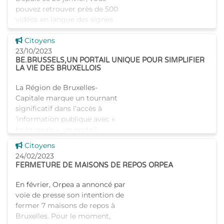
pouvez retrouver près de 500
vidéos en langue des signes
sur le site handicap.brussels.
Voir cette news
Ces vidéos ont pour objectif de
Citoyens
permettre aux personnes
23/10/2023
BE.BRUSSELS,UN PORTAIL UNIQUE POUR SIMPLIFIER
sourdes et malentendantes
LA VIE DES BRUXELLOIS
La Région de Bruxelles-
Capitale marque un tournant
significatif dans l’accès à
’information publique avec «
be.brussels », un portail
nouvelle génération au service
Voir cette news
Citoyens
des citoyens. En Ré
24/02/2023
FERMETURE DE MAISONS DE REPOS ORPEA
En février, Orpea a annoncé par
voie de presse son intention de
fermer 7 maisons de repos à
Bruxelles. Pour le moment,