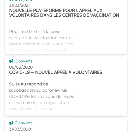
droit aux allocations familiales.
31/03/2021
NOUVELLE PLATEFORME POUR L’APPEL AUX
VOLONTAIRES DANS LES CENTRES DE VACCINATION
Pour mettre fin à la crise
sanitaire, la vaccination est une
partie essentielle de la solution.
Afin d’obtenir l’immunité de
groupe souhaitée, il est
Voir cette news
Citoyens
primordial que le vaccin soit
06/08/2020
administré a
COVID-19 – NOUVEL APPEL À VOLONTAIRES
Suite au rebond de
propagation du coronavirus
COVID-19, les maisons de repos
et les maisons de repos et de
soins bruxelloises sont
susceptibles d’avoir besoin de
personnel supplémentaire
Voir cette news
Citoyens
durant la
31/03/2020