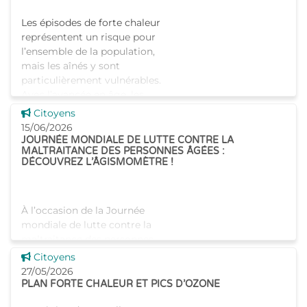
Les épisodes de forte chaleur
représentent un risque pour
l’ensemble de la population,
mais les aînés y sont
particulièrement vulnérables.
Avec l’avancée en âge, les
mécanismes de thermo
Voir cette news
Citoyens
15/06/2026
JOURNÉE MONDIALE DE LUTTE CONTRE LA
MALTRAITANCE DES PERSONNES ÂGÉES :
DÉCOUVREZ L’ÂGISMOMÈTRE !
À l’occasion de la Journée
mondiale de lutte contre la
maltraitance des personnes
âgées, plusieurs associations
Voir cette news
Citoyens
belges, dont l’asbl Infor-
27/05/2026
Homes-Info qui est subsidiée
PLAN FORTE CHALEUR ET PICS D’OZONE
par Iriscare, lancent l