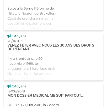
Suite à la 6ème Réforme de
l'État, la Région de Bruxelles-
Capitale prendra en main la
gestion et le paiement des
allocations familiales sur son
territoire dès le 1er janvier
Voir cette news
Citoyens
2020. À cette date,
20/11/2019
VENEZ FÊTER AVEC NOUS LES 30 ANS DES DROITS
DE L’ENFANT
Il y a trente ans, le 20
novembre 1989, un
engagement historique était
signé par les dirigeants du
monde : la Convention
internationale des droits de
Voir cette news
Citoyens
l'enfant. Cet anniversaire est
19/06/2018
MON DOSSIER MÉDICAL ME SUIT PARTOUT…
Du 18 au 21 juin 2018, la Cocom