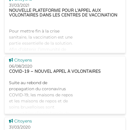
droit aux allocations familiales.
31/03/2021
NOUVELLE PLATEFORME POUR L’APPEL AUX
VOLONTAIRES DANS LES CENTRES DE VACCINATION
Pour mettre fin à la crise
sanitaire, la vaccination est une
partie essentielle de la solution.
Afin d’obtenir l’immunité de
groupe souhaitée, il est
Voir cette news
Citoyens
primordial que le vaccin soit
06/08/2020
administré a
COVID-19 – NOUVEL APPEL À VOLONTAIRES
Suite au rebond de
propagation du coronavirus
COVID-19, les maisons de repos
et les maisons de repos et de
soins bruxelloises sont
susceptibles d’avoir besoin de
personnel supplémentaire
Voir cette news
Citoyens
durant la
31/03/2020