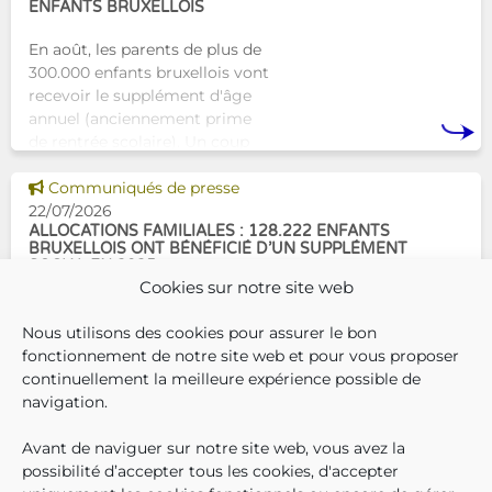
ENFANTS BRUXELLOIS
En août, les parents de plus de
300.000 enfants bruxellois vont
recevoir le supplément d'âge
annuel (anciennement prime
de rentrée scolaire). Un coup
de pouce pour les aider à bien
Voir cette news
commencer la
Communiqués de presse
22/07/2026
ALLOCATIONS FAMILIALES : 128.222 ENFANTS
BRUXELLOIS ONT BÉNÉFICIÉ D’UN SUPPLÉMENT
SOCIAL EN 2025
Cookies sur notre site web
En décembre 2025, 304.966
Nous utilisons des cookies pour assurer le bon
enfants bruxellois avaient droit
fonctionnement de notre site web et pour vous proposer
aux allocations familiales.
continuellement la meilleure expérience possible de
Parmi eux, 128.222
navigation.
bénéficiaient également d’un
supplément social en plus du
Avant de naviguer sur notre site web, vous avez la
SUIVEZ-N
TROUV
T
QUI SOMMES-NOUS ?
montant de base de leurs all
possibilité d’accepter tous les cookies, d'accepter
TRAVAILLER CHEZ NOUS