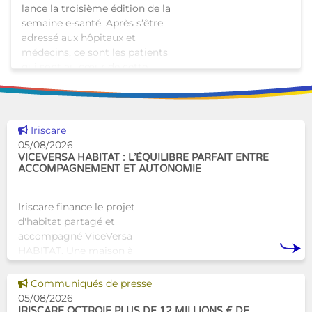
lance la troisième édition de la
semaine e-santé. Après s’être
adressé aux hôpitaux et
médecins, ce sont les patients
qui sont au cœur de cette
édition. L�
Voir cette news
Iriscare
05/08/2026
VICEVERSA HABITAT : L’ÉQUILIBRE PARFAIT ENTRE
ACCOMPAGNEMENT ET AUTONOMIE
Iriscare finance le projet
d'habitat partagé et
accompagné ViceVersa
HABITAT. Une maison à
Bruxelles qui proposera une
alternative innovante et
Voir cette news
Communiqués de presse
humaine aux structures
05/08/2026
d’hébergement traditionnel
IRISCARE OCTROIE PLUS DE 12 MILLIONS € DE