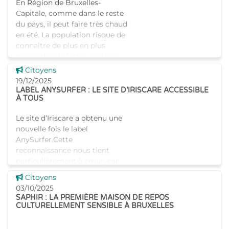
En Région de Bruxelles-
Capitale, comme dans le reste
du pays, il peut faire très chaud
en été. La population risque de
connaître de plus en plus
d’épisodes de fortes chaleurs
accompagnés de
Voir cette news
Citoyens
19/12/2025
LABEL ANYSURFER : LE SITE D’IRISCARE ACCESSIBLE
À TOUS
Le site d’Iriscare a obtenu une
nouvelle fois le label
AnySurfer.Cette
reconnaissance nous tient
particulièrement à cœur, car
elle confirme que notre
Voir cette news
Citoyens
plateforme est accessible et
03/10/2025
lisible pour l�
SAPHIR : LA PREMIÈRE MAISON DE REPOS
CULTURELLEMENT SENSIBLE À BRUXELLES