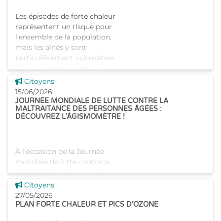
Les épisodes de forte chaleur
représentent un risque pour
l’ensemble de la population,
mais les aînés y sont
particulièrement vulnérables.
Avec l’avancée en âge, les
mécanismes de thermo
Voir cette news
Citoyens
15/06/2026
JOURNÉE MONDIALE DE LUTTE CONTRE LA
MALTRAITANCE DES PERSONNES ÂGÉES :
DÉCOUVREZ L’ÂGISMOMÈTRE !
À l’occasion de la Journée
mondiale de lutte contre la
maltraitance des personnes
âgées, plusieurs associations
Voir cette news
Citoyens
belges, dont l’asbl Infor-
27/05/2026
Homes-Info qui est subsidiée
PLAN FORTE CHALEUR ET PICS D’OZONE
par Iriscare, lancent l