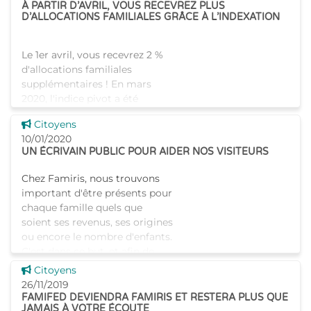
À PARTIR D’AVRIL, VOUS RECEVREZ PLUS
D’ALLOCATIONS FAMILIALES GRÂCE À L’INDEXATION
Le 1er avril, vous recevrez 2 %
d'allocations familiales
supplémentaires ! En mars
2020, l'indice pivot a été
dépassé, ce qui signifie que les
Voir cette news
Citoyens
allocations sociales, y compris
10/01/2020
les allocations f
UN ÉCRIVAIN PUBLIC POUR AIDER NOS VISITEURS
Chez Famiris, nous trouvons
important d'être présents pour
chaque famille quels que
soient ses revenus, ses origines
ou encore le nombre d'enfants.
C'est dans ce but, et afin de
poursuivre notre eng
Voir cette news
Citoyens
26/11/2019
FAMIFED DEVIENDRA FAMIRIS ET RESTERA PLUS QUE
JAMAIS À VOTRE ÉCOUTE