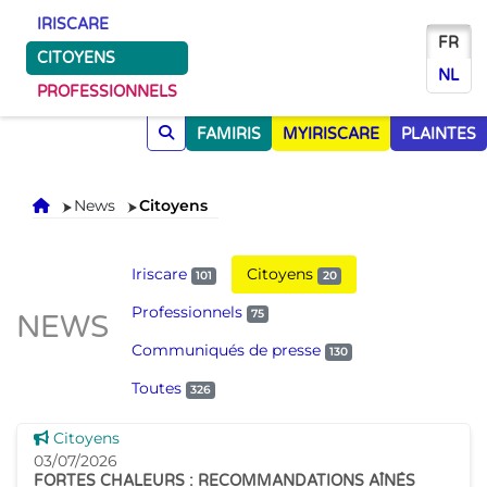
IRISCARE
FR
CITOYENS
NL
PROFESSIONNELS
FAMIRIS
MYIRISCARE
PLAINTES
Accueil
News
Citoyens
Iriscare
Citoyens
101
20
Professionnels
75
NEWS
Communiqués de presse
130
Toutes
326
Voir cette news
Citoyens
03/07/2026
FORTES CHALEURS : RECOMMANDATIONS AÎNÉS