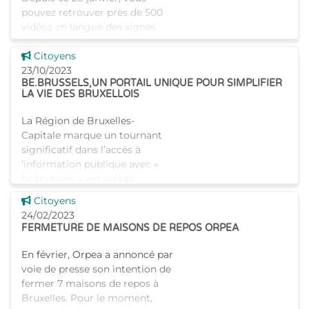
pouvez retrouver près de 500
vidéos en langue des signes
sur le site handicap.brussels.
Voir cette news
Ces vidéos ont pour objectif de
Citoyens
permettre aux personnes
23/10/2023
BE.BRUSSELS,UN PORTAIL UNIQUE POUR SIMPLIFIER
sourdes et malentendantes
LA VIE DES BRUXELLOIS
La Région de Bruxelles-
Capitale marque un tournant
significatif dans l’accès à
’information publique avec «
be.brussels », un portail
nouvelle génération au service
Voir cette news
Citoyens
des citoyens. En Ré
24/02/2023
FERMETURE DE MAISONS DE REPOS ORPEA
En février, Orpea a annoncé par
voie de presse son intention de
fermer 7 maisons de repos à
Bruxelles. Pour le moment,