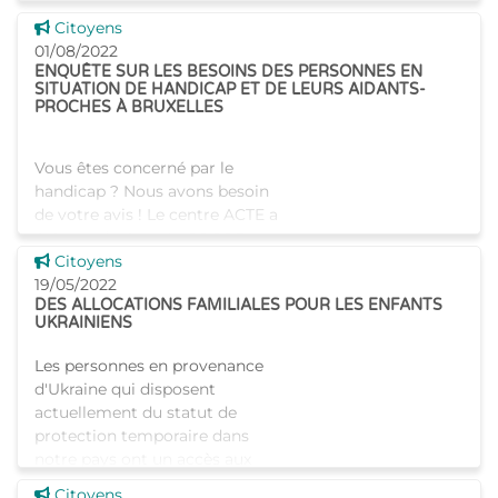
de parrainage, et de les
Voir cette news
Citoyens
accompagner tout au long du
01/08/2022
ENQUÊTE SUR LES BESOINS DES PERSONNES EN
SITUATION DE HANDICAP ET DE LEURS AIDANTS-
PROCHES À BRUXELLES
Vous êtes concerné par le
handicap ? Nous avons besoin
de votre avis ! Le centre ACTE a
été mandaté par la COCOF et
Voir cette news
la COCOM pour réaliser une
Citoyens
étude sur la situation et les
19/05/2022
DES ALLOCATIONS FAMILIALES POUR LES ENFANTS
besoins des pers
UKRAINIENS
Les personnes en provenance
d'Ukraine qui disposent
actuellement du statut de
protection temporaire dans
notre pays ont un accès aux
droits sociaux, y compris le
Voir cette news
Citoyens