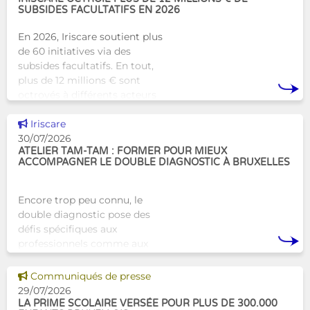
SUBSIDES FACULTATIFS EN 2026
En 2026, Iriscare soutient plus
de 60 initiatives via des
subsides facultatifs. En tout,
plus de 12 millions € sont
octroyés à différents acteurs
bruxellois afin de soutenir leur
Voir cette news
travail au serv
Iriscare
30/07/2026
ATELIER TAM-TAM : FORMER POUR MIEUX
ACCOMPAGNER LE DOUBLE DIAGNOSTIC À BRUXELLES
Encore trop peu connu, le
double diagnostic pose des
défis spécifiques aux
professionnels comme aux
proches. À Bruxelles, l’Atelier
Tam-Tam apporte une réponse
Voir cette news
Communiqués de presse
concrète avec une formation
29/07/2026
dest
LA PRIME SCOLAIRE VERSÉE POUR PLUS DE 300.000