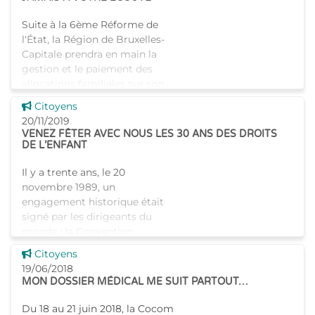
Suite à la 6ème Réforme de
l'État, la Région de Bruxelles-
Capitale prendra en main la
gestion et le paiement des
allocations familiales sur son
territoire dès le 1er janvier
Voir cette news
Citoyens
2020. À cette date,
20/11/2019
VENEZ FÊTER AVEC NOUS LES 30 ANS DES DROITS
DE L’ENFANT
Il y a trente ans, le 20
novembre 1989, un
engagement historique était
signé par les dirigeants du
monde : la Convention
internationale des droits de
Voir cette news
Citoyens
l'enfant. Cet anniversaire est
19/06/2018
MON DOSSIER MÉDICAL ME SUIT PARTOUT…
Du 18 au 21 juin 2018, la Cocom