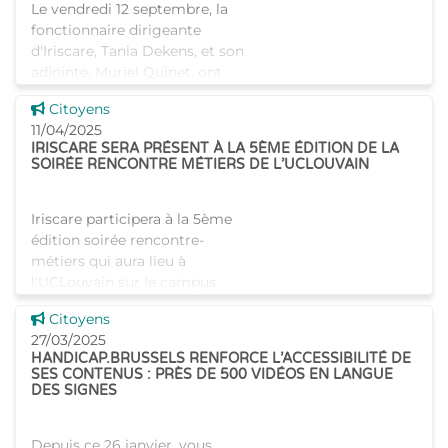
Le vendredi 12 septembre, la
fonctionnaire dirigeante
d'Iriscare, Tania Dekens, et son
adjointe, Muriel Quinet, ont
rendu visite à la maison de
Voir cette news
Citoyens
repos Saphir à Laeken. Cet
11/04/2025
établissement démontre c
IRISCARE SERA PRÉSENT À LA 5ÈME ÉDITION DE LA
SOIRÉE RENCONTRE MÉTIERS DE L’UCLOUVAIN
Iriscare participera à la 5ème
édition soirée rencontre-
métiers qui aura lieu à
l'UCLouvain sur le campus
Alma. Venez à la rencontre de
Voir cette news
Citoyens
nos collaborateurs pour en
27/03/2025
savoir plus sur Iriscare e
HANDICAP.BRUSSELS RENFORCE L’ACCESSIBILITÉ DE
SES CONTENUS : PRÈS DE 500 VIDÉOS EN LANGUE
DES SIGNES
Depuis ce 26 janvier, vous