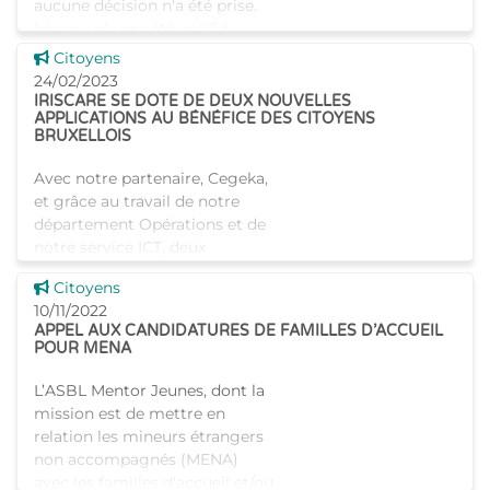
aucune décision n'a été prise.
Iriscare n'a pas été notifié
officiellem
Voir cette news
Citoyens
24/02/2023
IRISCARE SE DOTE DE DEUX NOUVELLES
APPLICATIONS AU BÉNÉFICE DES CITOYENS
BRUXELLOIS
Avec notre partenaire, Cegeka,
et grâce au travail de notre
département Opérations et de
notre service ICT, deux
nouvelles applications ont été
Voir cette news
Citoyens
développées afin d'offrir un
10/11/2022
service de qualité
APPEL AUX CANDIDATURES DE FAMILLES D’ACCUEIL
POUR MENA
L’ASBL Mentor Jeunes, dont la
mission est de mettre en
relation les mineurs étrangers
non accompagnés (MENA)
avec les familles d'accueil et/ou