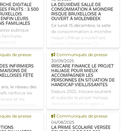
RCHE DIGITALE
LA DEUXIÈME SALLE DE
désormais une
SES FRUITS : 3.500
CONSOMMATION À MOINDRE
RUXELLOIS
RISQUE BRUXELLOISE A
 ENFIN LEURS
OUVERT À MOLENBEEK
NS FAMILIALES
Ce lundi 15 décembre, la salle
caisse publique
de consommation à moindre
s familiales
risque LINKup a ouvert ses
recherche
portes à Molenbeek. Ce
es enfants dont le
dispositif essentiel pour la
 news
Voir cette news
locations familiales
ués de presse
Communiqués de presse
santé publique permet aussi
re été ouvert.
30/09/2025
d'améliorer la qualité de vie
DES INFIRMIERS
IRISCARE FINANCE LE PROJET
détection numé
 MAISONS DE
HALIAGE POUR MIEUX
XELLOISES FÊTE
ACCOMPAGNER LES
PERSONNES EN SITUATION DE
HANDICAP VIEILLISSANTES
 ans, le réseau des
Depuis 2022, Iriscare soutient
hefs renforce les
et subsidie le projet Haliage,
riscare et les
dans le cadre d’un appel à
epos bruxelloises,
projets. Ce projet porté par le
l’échange de bonnes
 news
Voir cette news
ués de presse
CPAS de Bruxelles se veut une
Communiqués de presse
 l’amélioration
réponse innovante pour
04/08/2025
e
UTIONS
LA PRIME SCOLAIRE VERSÉE
l'accompagnement des