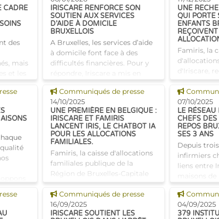
l'inclusion
E CADRE
IRISCARE RENFORCE SON
UNE RECHE
nce,
SOUTIEN AUX SERVICES
QUI PORTE 
SOINS
D’AIDE À DOMICILE
ENFANTS B
BRUXELLOIS
REÇOIVENT
ALLOCATIO
ent des
A Bruxelles, les services d’aide
Famiris, la 
à domicile font face à des
d'allocation
nés, mais
difficultés financières. Pour y
d'Iriscare, 
s et les
répondre, Iriscare a mis en
activement l
s qui les
place une adaptation du
Voir cette news
Voir cette
resse
Communiqués de presse
droit aux al
Communiq
idien.
financement, entrée en
14/10/2025
n’a pas enco
07/10/2025
vigueur le 1er janvier 2
ES
UNE PREMIÈRE EN BELGIQUE :
LE RÉSEAU 
Grâce à la 
MAISONS
IRISCARE ET FAMIRIS
CHEFS DES
LANCENT IRIS, LE CHATBOT IA
REPOS BRU
POUR LES ALLOCATIONS
SES 3 ANS
 chaque
FAMILIALES.
Depuis trois
 qualité
Famiris, la caisse d'allocations
infirmiers c
nos
familiales publique de la
liens entre I
Région de Bruxelles-Capitale
maisons de r
loppons
et qui fait partie d'Iriscare, a
favorisant 
ur
Voir cette news
Voir cette
resse
lancé cet été le premier
Communiqués de presse
Communiq
pratiques et
 rester c
chatbot IA du pays sur son site
16/09/2025
04/09/2025
continue. C
AU
IRISCARE SOUTIENT LES
379 INSTIT
web. Le chatbot,