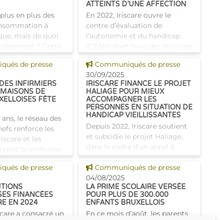
ATTEINTS D’UNE AFFECTION
plus en plus des
En 2022, Iriscare ouvre le
onsommation à
centre d’évaluation de
que, mais de quoi
l’autonomie et du handicap
ncrètement ? Cette
(CEAH) dont l'une des missions
ermet d'améliorer
est d'évaluer les affections
 news
Voir cette news
ués de presse
Communiqués de presse
e vie des personnes
chez les enfants bruxellois.
30/09/2025
ices de dr
Iriscare dresse le bilan de
DES INFIRMIERS
IRISCARE FINANCE LE PROJET
 MAISONS DE
HALIAGE POUR MIEUX
XELLOISES FÊTE
ACCOMPAGNER LES
PERSONNES EN SITUATION DE
HANDICAP VIEILLISSANTES
 ans, le réseau des
Depuis 2022, Iriscare soutient
hefs renforce les
et subsidie le projet Haliage,
riscare et les
dans le cadre d’un appel à
epos bruxelloises,
projets. Ce projet porté par le
l’échange de bonnes
 news
Voir cette news
ués de presse
CPAS de Bruxelles se veut une
Communiqués de presse
 l’amélioration
réponse innovante pour
04/08/2025
e
UTIONS
LA PRIME SCOLAIRE VERSÉE
l'accompagnement des
SES FINANCÉES
POUR PLUS DE 300.000
RE EN 2024
ENFANTS BRUXELLOIS
scare a consacré un
En ce mois d’août, les parents