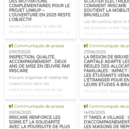
DES MOTIVATIONS
SCOOTER ÉLECTRIQUE
du territoire. Les n
COMPLÉMENTAIRES POUR LE
COMMENT IRISCARE
PROJET LINKUP –
SOUTIENT LA MOBILI
L’OUVERTURE EN 2025 RESTE
BRUXELLOIS
L’OBJECTIF
Les Bruxellois dont le
Après Gate dans la ville de
est survenu avant l'âg
Bruxelles, LinkUp deviendra la
ans et qui ont une mob
deuxième salle de
réduite peuvent comp
consommation à moindre
Voir cette news
Voir cette news
Communiqués de presse
une aide supplémentai
Communiqués de p
risque en Région de Bruxelles-
07/07/2025
leur mutualité. En plu
27/06/2025
Capitale. Le projet vise à
INSPECTION, QUALITÉ,
LA RÉGION DE BRUXE
remboursement des v
ACCOMPAGNEMENT : DEUX
CAPITALE ADAPTE LE
répondre à la consommation
ANS DE MISE EN ŒUVRE PAR
RÈGLES DES ALLOCA
de drogu
IRISCARE
FAMILIALES : IMPACT
LES ÉTUDIANTS VEN
Iriscare organise et réalise les
L’ÉTRANGER POUR E
inspections dans les
LEURS ÉTUDES À BR
institutions relevant de ses
27 juin 2025, Bruxelles
compétences depuis le 1er
Parlement bruxellois a
janvier 2023. Le service
approuvé aujourd’hui 
Voir cette news
Voir cette news
Communiqués de presse
Communiqués de p
Accompagnement, contrôle et
modification des règl
03/06/2025
14/05/2025
qualité d'Iriscare dresse
d’octroi des allocation
IRISCARE RENFORCE LES
IT TAKES A VILLAGE :
aujourd
familiales. À partir du 
SOINS ET LA SOLIDARITÉ
D’ACCOMPAGNEMENT
AVEC LA POURSUITE DE PLUS
LES MAISONS DE REP
septembre 2025, les 