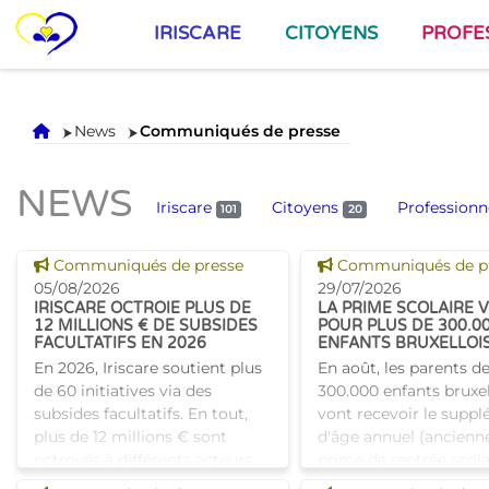
IRISCARE
CITOYENS
PROFE
Accueil
News
Communiqués de presse
NEWS
Iriscare
Citoyens
Professionn
101
20
Voir cette news
Voir cette news
Communiqués de presse
Communiqués de p
05/08/2026
29/07/2026
IRISCARE OCTROIE PLUS DE
LA PRIME SCOLAIRE 
12 MILLIONS € DE SUBSIDES
POUR PLUS DE 300.0
FACULTATIFS EN 2026
ENFANTS BRUXELLOI
En 2026, Iriscare soutient plus
En août, les parents d
de 60 initiatives via des
300.000 enfants bruxel
subsides facultatifs. En tout,
vont recevoir le supp
plus de 12 millions € sont
d'âge annuel (ancien
octroyés à différents acteurs
prime de rentrée scola
bruxellois afin de soutenir leur
coup de pouce pour les