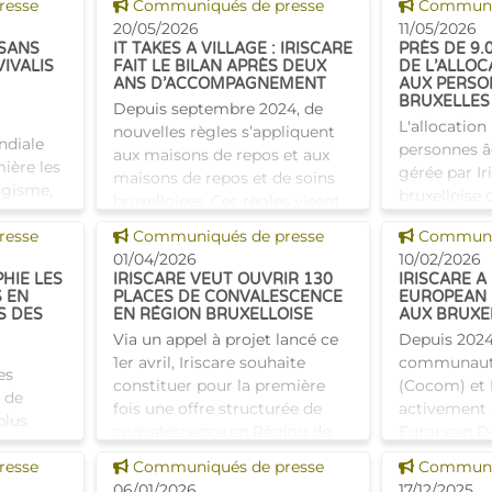
Voir cette news
Voir cette
resse
bénéficiaient également d’un
Communiqués de presse
de plus en 
Communiq
supplément social en plus du
20/05/2026
besoins en 
11/05/2026
SANS
IT TAKES A VILLAGE : IRISCARE
PRÈS DE 9.
montant de base de leurs all
combinés. C
VIVALIS
FAIT LE BILAN APRÈS DEUX
DE L’ALLOC
nécessi
ANS D’ACCOMPAGNEMENT
AUX PERSO
BRUXELLES
Depuis septembre 2024, de
L'allocation
nouvelles règles s’appliquent
ndiale
personnes â
aux maisons de repos et aux
ière les
gérée par Ir
maisons de repos et de soins
agisme,
bruxelloise d
bruxelloises. Ces règles visent
auses
2021. En 5 a
à faire évoluer davantage ces
Voir cette news
Voir cette
graves.
resse
Communiqués de presse
Communiq
n'ont cessé 
établissements ve
t souvent
01/04/2026
10/02/2026
L'APA est pa
HIE LES
IRISCARE VEUT OUVRIR 130
IRISCARE A
 EN
PLACES DE CONVALESCENCE
EUROPEAN 
S DES
EN RÉGION BRUXELLOISE
AUX BRUXEL
Via un appel à projet lancé ce
Depuis 2024
1er avril, Iriscare souhaite
communaut
es
constituer pour la première
(Cocom) et I
 de
fois une offre structurée de
activement a
plus
convalescence en Région de
European Di
es. Pour
Bruxelles-Capitale. L'objectif :
(EDC). Cette
Voir cette news
Voir cette
tte
resse
Communiqués de presse
Communiq
ouvrir 130 lits p
européenne 
a
06/01/2026
17/12/2025