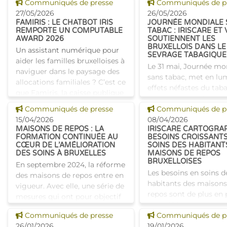
Voir cette news
Voir cette news
Communiqués de presse
Communiqués de p
travail au serv
bien commencer la
27/05/2026
26/05/2026
FAMIRIS : LE CHATBOT IRIS
JOURNÉE MONDIALE 
REMPORTE UN COMPUTABLE
TABAC : IRISCARE ET 
AWARD 2026
SOUTIENNENT LES
BRUXELLOIS DANS LE
Un assistant numérique pour
SEVRAGE TABAGIQUE
aider les familles bruxelloises à
Le 31 mai, Journée mo
naviguer dans le paysage des
sans tabac, met en lum
allocations familiales ? C’est ce
effets néfastes du tab
que Famiris, la caisse publique
l’une des premières c
d’allocations familiales
Voir cette news
Voir cette news
Communiqués de presse
évitables de maladies 
Communiqués de p
bruxelloise
15/04/2026
Si l’envie d’arrêter es
08/04/2026
MAISONS DE REPOS : LA
IRISCARE CARTOGRAP
présent
FORMATION CONTINUÉE AU
BESOINS CROISSANTS
CŒUR DE L’AMÉLIORATION
SOINS DES HABITANT
DES SOINS À BRUXELLES
MAISONS DE REPOS
BRUXELLOISES
En septembre 2024, la réforme
Les besoins en soins d
des maisons de repos entre en
habitants des maisons
vigueur. Avec elle, une série de
repos sont de plus en 
mesures qui ont pour objectif
diversifiés et complex
d'améliorer la qualité de vie
Voir cette news
Voir cette news
Communiqués de presse
mieux comprendre ce
Communiqués de p
des résidents ainsi que la
26/01/2026
évolution et adapter l
19/01/2026