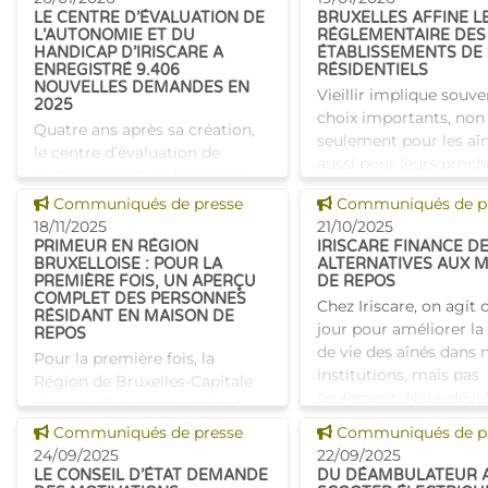
qualité des s
LE CENTRE D’ÉVALUATION DE
BRUXELLES AFFINE L
politique en conséque
L’AUTONOMIE ET DU
RÉGLEMENTAIRE DES
Iriscare a men�
HANDICAP D’IRISCARE A
ÉTABLISSEMENTS DE 
ENREGISTRÉ 9.406
RÉSIDENTIELS
NOUVELLES DEMANDES EN
Vieillir implique souv
2025
choix importants, non
Quatre ans après sa création,
seulement pour les aî
le centre d’évaluation de
aussi pour leurs proche
l’autonomie et du handicap
établissements de soin
d’Iriscare confirme son rôle
Voir cette news
Voir cette news
Communiqués de presse
Communiqués de p
accompagnent au quot
essentiel en Région bruxelloise.
18/11/2025
21/10/2025
C’est pourquoi le Co
En 2025, 9 406 nouvelles
PRIMEUR EN RÉGION
IRISCARE FINANCE D
BRUXELLOISE : POUR LA
ALTERNATIVES AUX 
demandes ont ét
PREMIÈRE FOIS, UN APERÇU
DE REPOS
COMPLET DES PERSONNES
Chez Iriscare, on agit
RÉSIDANT EN MAISON DE
jour pour améliorer la
REPOS
de vie des aînés dans 
Pour la première fois, la
institutions, mais pas
Région de Bruxelles-Capitale
seulement. Nous déve
dispose d’un aperçu clair et
aussi des solutions po
complet des personnes qui
Voir cette news
Voir cette news
Communiqués de presse
Communiqués de p
permettre à chacun de
séjournent aujourd’hui dans les
24/09/2025
22/09/2025
maisons de repos et de soins
LE CONSEIL D’ÉTAT DEMANDE
DU DÉAMBULATEUR 