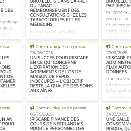
 :
BRUXELLOIS DANS L’ARRÊT
BRUXELLOI
DU TABAC :
PAR IRISCA
TÉ DES
REMBOURSEMENT DES
En 2024, Iri
CONSULTATIONS CHEZ LES
peu plus de
TABACOLOGUES ET LES
 handicap
MÉDECINS
financement
e de 65
institutions 
Fumer reste l’une des
ilité
Celles-ci so
principales causes évitables de
ter sur
différents se
maladies, d’incapacité de
Voir cette news
Voir cette
re de
resse
Communiqués de presse
Communiq
l'aide aux p
travail et de décès prématuré.
s du
26/06/2025
17/06/2025
Arrêter de fumer est souvent
LLES-
UN SUCCÈS POUR IRISCARE
IRISCARE R
oit
un défi mais avec un
S
EN CE QUI CONCERNE
ADMINISTR
TIONS
L’EXPIRATION DES
FLUX AUTO
accompagnement professionn
 POUR
AGRÉMENTS DE LITS DE
DONNÉES
ANT DE
MAISON DE REPOS
Une nouveau
NTAMER
INOCCUPÉS – L’OBJECTIF
en vigueur c
UXELLES
RESTE LA QUALITÉ DES SOINS
AUX AÎNÉS
le 1er avril 
 Le
caractère pe
Vendredi dernier, Iriscare a
déclaration
remporté une importante
une
Voir cette news
Voir cette
resse
Communiqués de presse
Communiq
désormais 
victoire devant la Cour
es
05/05/2025
31/03/2025
transmises 
constitutionnelle dans le
s
 UN AN
IRISCARE FINANCE DES
UNE SALLE
dossier des agréments expirés
1er
 POUR
COURS DE NÉERLANDAIS
CONSOMMA
pour les lits inoccupés dans les
OS
POUR LE PERSONNEL DES
RISQUE, QU
nouveaux