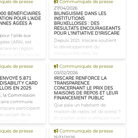
 news
Voir cette news
plus souvent des
ués de presse
Communiqués de presse
soins complexes et
27/04/2026
000 BÉNÉFICIAIRES
BILINGUISME DANS LES
ette évolution
ATION POUR L’AIDE
INSTITUTIONS
NNES ÂGÉES À
BRUXELLOISES : DES
RÉSULTATS ENCOURAGEANTS
POUR L’INITIATIVE D’IRISCARE
 pour l'aide aux
Depuis 2021, Iriscare soutient
gées (APA), est
le développement du
iscare en région
bilinguisme dans les
epuis le 1er janvier
institutions d'aide et de soins
ns, les demandes
 news
Voir cette news
ués de presse
en finançant des cours de
Communiqués de presse
d'être en hausse.
néerlandais pour les maisons
03/02/2026
ss
 ENVOYÉ 5.871
IRISCARE RENFORCE LA
de repos bruxelloises. Fort de
DISABILITY CARD
TRANSPARENCE
cette
LOIS EN 2025
CONCERNANT LE PRIX DES
MAISONS DE REPOS ET LEUR
, la Commission
FINANCEMENT PUBLIC
aire commune
Que paie un habitant de
riscare participent
maison de repos (et de soins) ?
u projet de la
Et quelles aides publiques sont
sability Card
prévues en complément ?
 initiative
 news
Voir cette news
ués de presse
Grâce à deux rapports en ligne
Communiqués de presse
vise à promouvoir
actualisés, Iriscare propose
15/12/2025