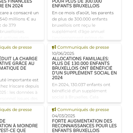
SES FINANCÉES
POUR PLUS DE 300.000
RE EN 2024
ENFANTS BRUXELLOIS
scare a consacré un
En ce mois d’août, les parents
 540 millions € au
de plus de 300.000 enfants
 de 379
bruxellois ont reçu le
bruxelloises.
supplément d'âge annuel
nt actives dans
(anciennement prime de
cteurs : la santé,
rentrée scolaire). Un coup de
 news
Voir cette news
ués de presse
Communiqués de presse
ersonnes, le n
pouce pour les aider à bien
10/06/2025
comme
ÉDUIT LA CHARGE
ALLOCATIONS FAMILIALES:
ATIVE GRÂCE AU
PLUS DE 130.000 ENFANTS
MATIQUE DE
BRUXELLOIS ONT BÉNÉFICIÉ
D’UN SUPPLÉMENT SOCIAL EN
2024
té importante est
En 2024, 130.037 enfants ont
hez Iriscare depuis
bénéficié d'un supplément
2025 : les données à
social à Bruxelles. Cela
rsonnel issues des
représente 42,11 % des 308. 815
s DmfA sont
 news
Voir cette news
ués de presse
enfants bruxellois bénéficiant
Communiqués de presse
automatiquement
d'allocations familiales. Des
04/03/2025
à
 DE
FORTE AUGMENTATION DES
chiffres provisoir
TION À MOINDRE
RECONNAISSANCES POUR LES
’EST-CE QUE
ENFANTS BRUXELLOIS