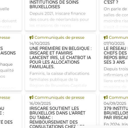
INSTITUTIONS DE SOINS
C’EST ?
maisons repos bruxelloises.
BRUXELLOISES
velle
On parle de 
Depuis 2021, Iriscare finance
salles de c
des cours de néerlandais pour
 doivent
moindre ris
les maisons de repos
ements
s'agit-il co
bruxelloises intéressées. Forts
 été
structure p
Voir cette news
Voir cette
resse
des résultats encourageants,
Communiqués de presse
Communiq
 réuni.
la qualité d
Iriscare a décidé d'étendre
14/10/2025
07/10/2025
e
consommatr
ES
UNE PREMIÈRE EN BELGIQUE :
LE RÉSEAU 
cette initiative à d'
MAISONS
IRISCARE ET FAMIRIS
CHEFS DES
LANCENT IRIS, LE CHATBOT IA
REPOS BRU
POUR LES ALLOCATIONS
SES 3 ANS
 chaque
FAMILIALES.
Depuis trois
 qualité
Famiris, la caisse d'allocations
infirmiers c
nos
familiales publique de la
liens entre I
Région de Bruxelles-Capitale
maisons de r
loppons
et qui fait partie d'Iriscare, a
favorisant 
ur
Voir cette news
Voir cette
resse
lancé cet été le premier
Communiqués de presse
Communiq
pratiques et
 rester c
chatbot IA du pays sur son site
16/09/2025
04/09/2025
continue. C
AU
IRISCARE SOUTIENT LES
379 INSTIT
web. Le chatbot,
 :
BRUXELLOIS DANS L’ARRÊT
BRUXELLOI
DU TABAC :
PAR IRISCA
TÉ DES
REMBOURSEMENT DES
En 2024, Iri
CONSULTATIONS CHEZ LES