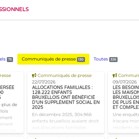
SSIONNELS
els
Communiqués de presse
Toutes
75
130
326
Voir cette news
Voir cette
resse
Communiqués de presse
Communiq
22/07/2026
09/07/2026
VERSÉE
ALLOCATIONS FAMILIALES :
LES BESOIN
00
128.222 ENFANTS
LES MAISO
S
BRUXELLOIS ONT BÉNÉFICIÉ
BRUXELLOI
D’UN SUPPLÉMENT SOCIAL EN
DE PLUS EN
e plus de
2025
ET COMPLE
lois
En décembre 2025, 304.966
Une enquêt
lément
enfants bruxellois avaient droit
Iriscare mon
nement
aux allocations familiales.
résidents d
ire). Un
Parmi eux, 128.222
repos bruxel
 aider à