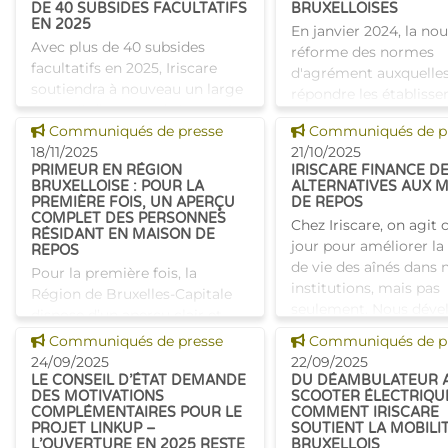
DE 40 SUBSIDES FACULTATIFS
BRUXELLOISES
étudian
EN 2025
En janvier 2024, la nou
Avec plus de 40 subsides
réforme des normes
facultatifs en 2025, Iriscare
d'agrément auxquelles
soutiendra à nouveau un large
répondre les établiss
éventail d’acteurs de la santé,
pour ainés bruxellois a
Voir cette news
Voir cette news
de CPAS et d’organisations de
Communiqués de presse
Communiqués de p
adoptée par le Collège
la société civile grâce. Ce
18/11/2025
21/10/2025
Elle est entrée en vigu
PRIMEUR EN RÉGION
IRISCARE FINANCE D
soutien leur p
BRUXELLOISE : POUR LA
ALTERNATIVES AUX 
PREMIÈRE FOIS, UN APERÇU
DE REPOS
COMPLET DES PERSONNES
Chez Iriscare, on agit
RÉSIDANT EN MAISON DE
jour pour améliorer la
REPOS
de vie des aînés dans 
Pour la première fois, la
institutions, mais pas
Région de Bruxelles-Capitale
seulement. Nous déve
dispose d’un aperçu clair et
aussi des solutions po
complet des personnes qui
Voir cette news
Voir cette news
Communiqués de presse
Communiqués de p
permettre à chacun de
séjournent aujourd’hui dans les
24/09/2025
22/09/2025
maisons de repos et de soins
LE CONSEIL D’ÉTAT DEMANDE
DU DÉAMBULATEUR 
DES MOTIVATIONS
SCOOTER ÉLECTRIQUE
du territoire. Les n
COMPLÉMENTAIRES POUR LE
COMMENT IRISCARE
PROJET LINKUP –
SOUTIENT LA MOBILI
L’OUVERTURE EN 2025 RESTE
BRUXELLOIS