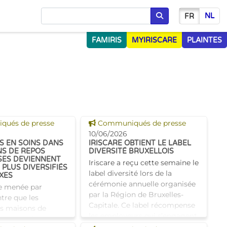
NL
FR
Chercher
FAMIRIS
MYIRISCARE
PLAINTES
 news
Voir cette news
ués de presse
Communiqués de presse
10/06/2026
S EN SOINS DANS
IRISCARE OBTIENT LE LABEL
NS DE REPOS
DIVERSITÉ BRUXELLOIS
SES DEVIENNENT
Iriscare a reçu cette semaine le
 PLUS DIVERSIFIÉS
label diversité lors de la
XES
cérémonie annuelle organisée
e menée par
par la Région de Bruxelles-
tre que les
Capitale. Ce label récompense
es maisons de
les employeurs qui s’engagent
loises présentent
activement en