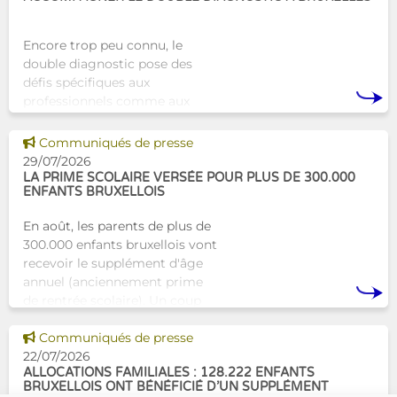
Encore trop peu connu, le
double diagnostic pose des
défis spécifiques aux
professionnels comme aux
proches. À Bruxelles, l’Atelier
Tam-Tam apporte une réponse
Voir cette news
Communiqués de presse
concrète avec une formation
29/07/2026
dest
LA PRIME SCOLAIRE VERSÉE POUR PLUS DE 300.000
ENFANTS BRUXELLOIS
En août, les parents de plus de
300.000 enfants bruxellois vont
recevoir le supplément d'âge
annuel (anciennement prime
de rentrée scolaire). Un coup
de pouce pour les aider à bien
Voir cette news
commencer la
Communiqués de presse
22/07/2026
ALLOCATIONS FAMILIALES : 128.222 ENFANTS
BRUXELLOIS ONT BÉNÉFICIÉ D’UN SUPPLÉMENT