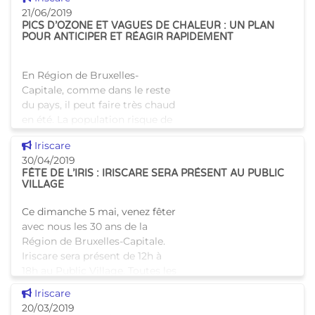
de master les plus méritoires
21/06/2019
en matière de sécurité
PICS D’OZONE ET VAGUES DE CHALEUR : UN PLAN
POUR ANTICIPER ET RÉAGIR RAPIDEMENT
En Région de Bruxelles-
Capitale, comme dans le reste
du pays, il peut faire très chaud
en été. La population risque de
connaître de plus en plus
Voir cette news
Iriscare
d'épisodes de fortes chaleurs
30/04/2019
accompagnés de pic
FÊTE DE L’IRIS : IRISCARE SERA PRÉSENT AU PUBLIC
VILLAGE
Ce dimanche 5 mai, venez fêter
avec nous les 30 ans de la
Région de Bruxelles-Capitale.
Iriscare sera présent de 12h à
18h au Public Village. Toutes les
institutions publiques
Voir cette news
Iriscare
bruxelloises y seron
20/03/2019