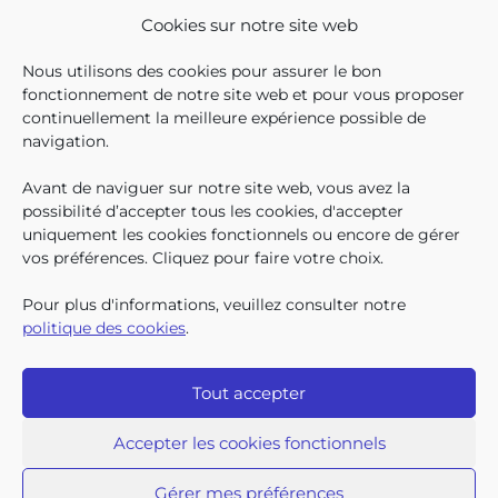
SOCIAL EN 2025
Cookies sur notre site web
En décembre 2025, 304.966
Nous utilisons des cookies pour assurer le bon
enfants bruxellois avaient droit
fonctionnement de notre site web et pour vous proposer
aux allocations familiales.
continuellement la meilleure expérience possible de
Parmi eux, 128.222
navigation.
bénéficiaient également d’un
supplément social en plus du
Avant de naviguer sur notre site web, vous avez la
SUIVEZ-N
TROUV
T
QUI SOMMES-NOUS ?
montant de base de leurs all
possibilité d’accepter tous les cookies, d'accepter
TRAVAILLER CHEZ NOUS
uniquement les cookies fonctionnels ou encore de gérer
TOUTES LES NEWS
vos préférences. Cliquez pour faire votre choix.
TRANSPARENCE
CONTACTEZ-NOUS
Pour plus d'informations, veuillez consulter notre
PRESSE
politique des cookies
.
PLAINTES
Tout accepter
Iriscare • 71 rue Belliard boîte 2 • 1040 Bruxelles
2026 Iriscare
Accepter les cookies fonctionnels
Déclaration d’accessibilité
Protection des données à caractère personnel
Clause de non-responsabilité
Gérer mes préférences