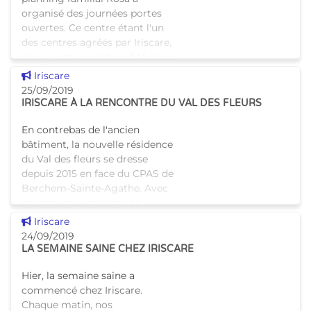
organisé des journées portes
ouvertes. Ce centre étant l'un
des centres agréés par Iriscare,
nos experts en ont profité pour
aller à la renco
Voir cette news
Iriscare
25/09/2019
IRISCARE À LA RENCONTRE DU VAL DES FLEURS
En contrebas de l'ancien
bâtiment, la nouvelle résidence
du Val des fleurs se dresse
depuis 2015 en face du CPAS de
Berchem-Sainte-Agathe. Avec
ses panneaux solaires, sa
verdure et son restaurant co
Voir cette news
Iriscare
24/09/2019
LA SEMAINE SAINE CHEZ IRISCARE
Hier, la semaine saine a
commencé chez Iriscare.
Chaque matin, nos