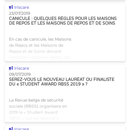
bruxelloises dans nos
Voir cette news
Iriscare
bâtiments. L'objectif est de leur
23/07/2019
exp
CANICULE : QUELQUES RÈGLES POUR LES MAISONS
DE REPOS ET LES MAISONS DE REPOS ET DE SOINS
En cas de canicule, les Maisons
de Repos et les Maisons de
Repos et de Soins doivent
respecter certaines règles. Les
Maisons de Repos et de Soins
Voir cette news
Iriscare
doivent disposer d'un lieu de
09/07/2019
vie climatisé et de
SEREZ-VOUS LE NOUVEAU LAURÉAT OU FINALISTE
DU « STUDENT AWARD RBSS 2019 » ?
La Revue belge de sécurité
sociale (RBSS) organisera en
2019 le « Student Award
RBSS », qui est destiné à
mettre en avant les mémoires
Voir cette news
Iriscare