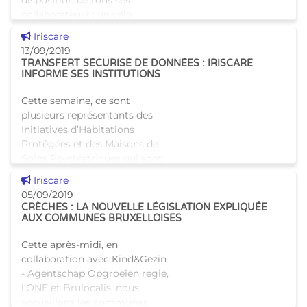
disposition de tous ses
collaborateurs : un vélo
ordinaire, un mini-vélo et un
Voir cette news
Iriscare
vélo électrique. Les co
13/09/2019
TRANSFERT SÉCURISÉ DE DONNÉES : IRISCARE
INFORME SES INSTITUTIONS
Cette semaine, ce sont
plusieurs représentants des
Initiatives d’Habitations
Protégées et des Maisons de
Soins Psychiatriques qui sont
venus chez Iriscare. Nos
Voir cette news
Iriscare
équipes les avaient invités ce
05/09/2019
CRÈCHES : LA NOUVELLE LÉGISLATION EXPLIQUÉE
AUX COMMUNES BRUXELLOISES
Cette après-midi, en
collaboration avec Kind&Gezin
- Agentschap Opgroeien regie,
l'ONE et Brulocalis, nous
accueillons les communes