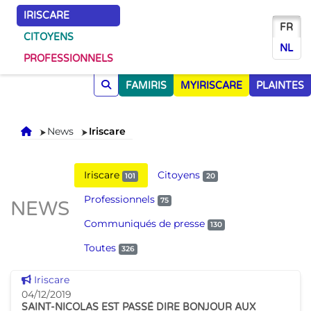
IRISCARE
FR
CITOYENS
NL
PROFESSIONNELS
FAMIRIS
MYIRISCARE
PLAINTES
Accueil
News
Iriscare
Iriscare
Citoyens
101
20
Professionnels
75
NEWS
Communiqués de presse
130
Toutes
326
Voir cette news
Iriscare
04/12/2019
SAINT-NICOLAS EST PASSÉ DIRE BONJOUR AUX