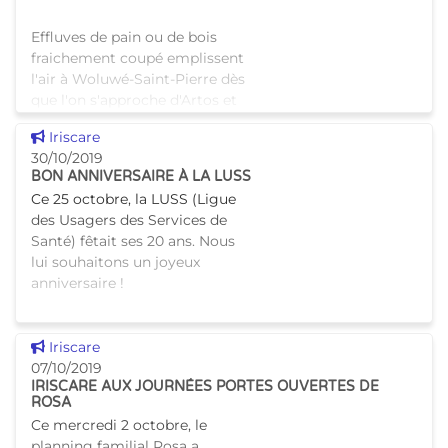
Effluves de pain ou de bois
fraichement coupé emplissent
l'air à Woluwé-Saint-Pierre dès
que l'on s'approche d'Artos et
de Timber. Ces Centres de Jour
Voir cette news
Iriscare
permettent à des adultes en
30/10/2019
situation de han
BON ANNIVERSAIRE À LA LUSS
Ce 25 octobre, la LUSS (Ligue
des Usagers des Services de
Santé) fêtait ses 20 ans. Nous
lui souhaitons un joyeux
anniversaire !
Voir cette news
Iriscare
07/10/2019
IRISCARE AUX JOURNÉES PORTES OUVERTES DE
ROSA
Ce mercredi 2 octobre, le
planning familial Rosa a