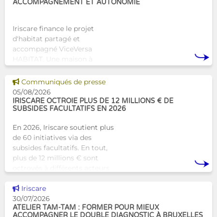
ACCOMPAGNEMENT ET AUTONOMIE
Iriscare finance le projet
d'habitat partagé et
accompagné ViceVersa
HABITAT. Une maison à
Bruxelles qui proposera une
alternative innovante et
Voir cette news
Communiqués de presse
humaine aux structures
05/08/2026
d’hébergement traditionnel
IRISCARE OCTROIE PLUS DE 12 MILLIONS € DE
SUBSIDES FACULTATIFS EN 2026
En 2026, Iriscare soutient plus
de 60 initiatives via des
subsides facultatifs. En tout,
plus de 12 millions € sont
octroyés à différents acteurs
bruxellois afin de soutenir leur
Voir cette news
travail au serv
Iriscare
30/07/2026
ATELIER TAM-TAM : FORMER POUR MIEUX
ACCOMPAGNER LE DOUBLE DIAGNOSTIC À BRUXELLES