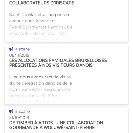
COLLABORATEURS D’IRISCARE
Saint-Nicolas était un peu en
avance chez Iriscare et
FAMIFED (bientôt Famiris). Ce
mercredi 4 décembre, il est
venu dans nos locaux avec ses
assistants pour dire bonjour
Voir cette news
Iriscare
aux enfants de nos collabo
08/11/2019
LES ALLOCATIONS FAMILIALES BRUXELLOISES
PRÉSENTÉES À NOS VISITEURS DANOIS
Hier, nous avons reçu la visite
d'une délégation danoise de la
commune d'Aarhus pour une
présentation de la 6ème
Réforme de l'Etat et du
nouveau système d'allocations
Voir cette news
Iriscare
familiales bruxellois qui
31/10/2019
DE TIMBER À ARTOS : UNE COLLABORATION
GOURMANDE À WOLUWÉ-SAINT-PIERRE