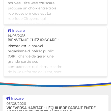
nouveau site web d'Iriscare
propose un choix entre trois
rubriques principales : La
rubrique Citoyens, qui
s'adresse à tous les citoyens
domiciliés en Région de Bruxel
Voir cette news
Iriscare
14/05/2018
BIENVENUE CHEZ IRISCARE !
Iriscare est le nouvel
organisme d'intérêt public
(OIP), chargé de gérer une
grande partie des
compétences qui, dans le cadre
de la 6e Réforme de l'Etat, sont
transférées à la Commission
comm
Voir cette news
Iriscare
05/08/2026
VICEVERSA HABITAT : L’ÉQUILIBRE PARFAIT ENTRE