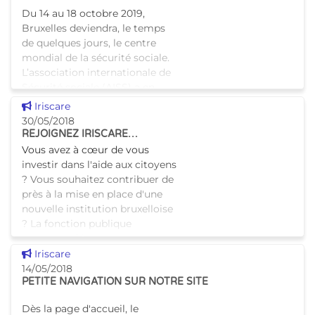
Du 14 au 18 octobre 2019,
Bruxelles deviendra, le temps
de quelques jours, le centre
mondial de la sécurité sociale.
L’association internationale de
Sécurité sociale (AISS) a en
effet désigné
Voir cette news
Iriscare
30/05/2018
REJOIGNEZ IRISCARE…
Vous avez à cœur de vous
investir dans l'aide aux citoyens
? Vous souhaitez contribuer de
près à la mise en place d'une
nouvelle institution bruxelloise
? La fonction publique
correspond à votr
Voir cette news
Iriscare
14/05/2018
PETITE NAVIGATION SUR NOTRE SITE
Dès la page d'accueil, le