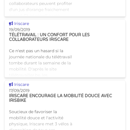
collaborateurs peuvent profiter
d'un jus d'orange fraichement
pressé. Et ce mardi a une
saveur toute particulière,
Voir cette news
Iriscare
puisqu'un buff
19/09/2019
TÉLÉTRAVAIL : UN CONFORT POUR LES
COLLABORATEURS IRISCARE
Ce n'est pas un hasard si la
journée nationale du télétravail
tombe durant la semaine de la
mobilité. D'après le site
télétravailler.be, les
télétravailleurs permettent
Voir cette news
Iriscare
actuellement une rédu
17/09/2019
IRISCARE ENCOURAGE LA MOBILITÉ DOUCE AVEC
IRISBIKE
Soucieux de favoriser la
mobilité douce et l'activité
physique, Iriscare met 3 vélos à