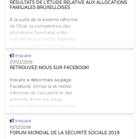
RÉSULTATS DE L’ÉTUDE RELATIVE AUX ALLOCATIONS
FAMILIALES BRUXELLOISES
À la suite de la sixième réforme
de l’État, la compétence des
allocations familiales a été
transférée aux entités fédérées
le 1er janvier 2019. Iriscare
reprend intégralement la
Voir cette news
Iriscare
gestio
07/03/2019
RETROUVEZ-NOUS SUR FACEBOOK!
Iriscare a désormais sa page
Facebook. Aimez la et restez
informés de l'actualité et des
activités d'Iriscare. Vous
pouvez également nous suivre
sur Twitter et sur LinkedIn
Voir cette news
Iriscare
10/12/2018
FORUM MONDIAL DE LA SÉCURITÉ SOCIALE 2019