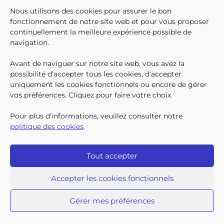
En décembre 2025, 304.966
Nous utilisons des cookies pour assurer le bon
enfants bruxellois avaient droit
fonctionnement de notre site web et pour vous proposer
aux allocations familiales.
continuellement la meilleure expérience possible de
Parmi eux, 128.222
navigation.
bénéficiaient également d’un
supplément social en plus du
Avant de naviguer sur notre site web, vous avez la
SUIVEZ-N
TROUV
T
QUI SOMMES-NOUS ?
montant de base de leurs all
possibilité d’accepter tous les cookies, d'accepter
TRAVAILLER CHEZ NOUS
uniquement les cookies fonctionnels ou encore de gérer
TOUTES LES NEWS
vos préférences. Cliquez pour faire votre choix.
TRANSPARENCE
CONTACTEZ-NOUS
Pour plus d'informations, veuillez consulter notre
PRESSE
politique des cookies
.
PLAINTES
Tout accepter
Iriscare • 71 rue Belliard boîte 2 • 1040 Bruxelles
2026 Iriscare
Accepter les cookies fonctionnels
Déclaration d’accessibilité
Protection des données à caractère personnel
Clause de non-responsabilité
Gérer mes préférences
Responsible Disclosure
Politique des cookies