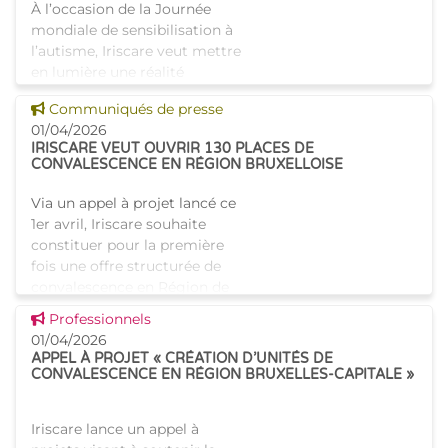
À l’occasion de la Journée
mondiale de sensibilisation à
l’autisme, Iriscare veut mettre
en lumière une réalité
longtemps restée dans l’ombre
Voir cette news
Communiqués de presse
: l’autisme féminin. En
01/04/2026
Belgique, environ
IRISCARE VEUT OUVRIR 130 PLACES DE
CONVALESCENCE EN RÉGION BRUXELLOISE
Via un appel à projet lancé ce
1er avril, Iriscare souhaite
constituer pour la première
fois une offre structurée de
convalescence en Région de
Bruxelles-Capitale. L'objectif :
Voir cette news
Professionnels
ouvrir 130 lits p
01/04/2026
APPEL À PROJET « CRÉATION D’UNITÉS DE
CONVALESCENCE EN RÉGION BRUXELLES-CAPITALE »
Iriscare lance un appel à