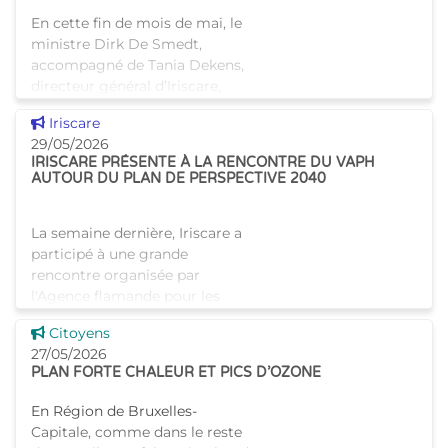
En cette fin de mois de mai, le
ministre Dirk De Smedt,
accompagné de Tania Dekens,
directeur général d’Iriscare,
s’est rendu à Molenbeek pour
Voir cette news
Iriscare
visiter la salle de
29/05/2026
consommation à moindre risq
IRISCARE PRÉSENTE À LA RENCONTRE DU VAPH
AUTOUR DU PLAN DE PERSPECTIVE 2040
La semaine dernière, Iriscare a
participé à une grande
rencontre organisée par
l'Agence flamande pour les
Personnes handicapées (VAPH
Voir cette news
Citoyens
). Elle se déroulait à Expo Gand,
27/05/2026
et était consacrée à
PLAN FORTE CHALEUR ET PICS D’OZONE
En Région de Bruxelles-
Capitale, comme dans le reste