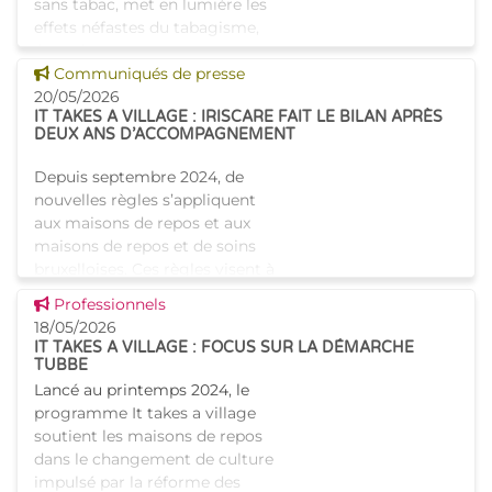
sans tabac, met en lumière les
effets néfastes du tabagisme,
l’une des premières causes
Voir cette news
évitables de maladies graves. Si
Communiqués de presse
l’envie d’arrêter est souvent
20/05/2026
IT TAKES A VILLAGE : IRISCARE FAIT LE BILAN APRÈS
présent
DEUX ANS D’ACCOMPAGNEMENT
Depuis septembre 2024, de
nouvelles règles s’appliquent
aux maisons de repos et aux
maisons de repos et de soins
bruxelloises. Ces règles visent à
faire évoluer davantage ces
Voir cette news
Professionnels
établissements ve
18/05/2026
IT TAKES A VILLAGE : FOCUS SUR LA DÉMARCHE
TUBBE
Lancé au printemps 2024, le
programme It takes a village
soutient les maisons de repos
dans le changement de culture
impulsé par la réforme des