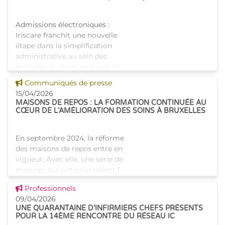
Admissions électroniques :
Iriscare franchit une nouvelle
étape dans la simplification
administrative au sein des
maisons de repos, maisons de
repos et de soins et centres de
Voir cette news
Communiqués de presse
soins de jour bruxello
15/04/2026
MAISONS DE REPOS : LA FORMATION CONTINUÉE AU
CŒUR DE L’AMÉLIORATION DES SOINS À BRUXELLES
En septembre 2024, la réforme
des maisons de repos entre en
vigueur. Avec elle, une série de
mesures qui ont pour objectif
d'améliorer la qualité de vie
Voir cette news
Professionnels
des résidents ainsi que la
09/04/2026
qualité des s
UNE QUARANTAINE D’INFIRMIERS CHEFS PRÉSENTS
POUR LA 14ÈME RENCONTRE DU RÉSEAU IC