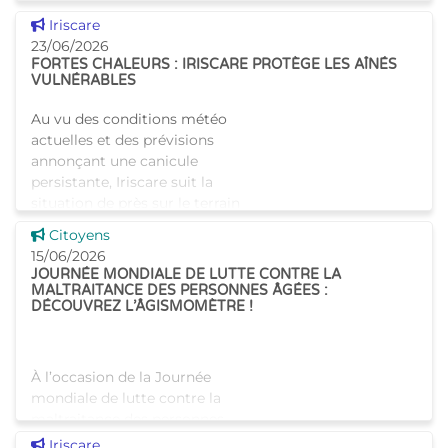
Région de Bruxelles-Capitale
Voir cette news
Iriscare
rappelle les mesures à prendre
23/06/2026
pour se prot�
FORTES CHALEURS : IRISCARE PROTÈGE LES AÎNÉS
VULNÉRABLES
Au vu des conditions météo
actuelles et des prévisions
annonçant une canicule
persistante, Iriscare suit la
situation de près sur le terrain
Prise de contact avec les
Voir cette news
Citoyens
maisons de repos Iris
15/06/2026
JOURNÉE MONDIALE DE LUTTE CONTRE LA
MALTRAITANCE DES PERSONNES ÂGÉES :
DÉCOUVREZ L’ÂGISMOMÈTRE !
À l’occasion de la Journée
mondiale de lutte contre la
maltraitance des personnes
âgées, plusieurs associations
Voir cette news
Iriscare