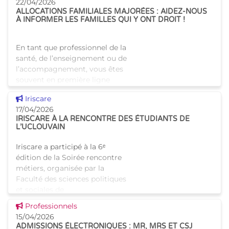
maisons de repos bruxelloises.
22/04/2026
ALLOCATIONS FAMILIALES MAJORÉES : AIDEZ-NOUS
Fort de cette
À INFORMER LES FAMILLES QUI Y ONT DROIT !
En tant que professionnel de la
santé, de l’enseignement ou de
l’accompagnement, vous êtes
souvent en première ligne
pour repérer les situations où
Voir cette news
Iriscare
un enfant ou une famille a
17/04/2026
besoin d’un s
IRISCARE À LA RENCONTRE DES ÉTUDIANTS DE
L’UCLOUVAIN
Iriscare a participé à la 6ᵉ
édition de la Soirée rencontre
métiers, organisée par la
Faculté des sciences politiques
et sociales de
l’UCLouvain.Cette rencontre a
Voir cette news
Professionnels
permis de présenter aux
15/04/2026
ADMISSIONS ÉLECTRONIQUES : MR, MRS ET CSJ