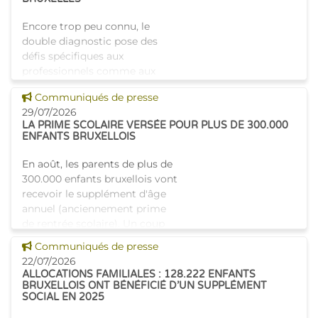
Encore trop peu connu, le
double diagnostic pose des
défis spécifiques aux
professionnels comme aux
proches. À Bruxelles, l’Atelier
Voir cette news
Communiqués de presse
Tam-Tam apporte une réponse
29/07/2026
concrète avec une formation
LA PRIME SCOLAIRE VERSÉE POUR PLUS DE 300.000
dest
ENFANTS BRUXELLOIS
En août, les parents de plus de
300.000 enfants bruxellois vont
recevoir le supplément d'âge
annuel (anciennement prime
de rentrée scolaire). Un coup
de pouce pour les aider à bien
Voir cette news
Communiqués de presse
commencer la
22/07/2026
ALLOCATIONS FAMILIALES : 128.222 ENFANTS
BRUXELLOIS ONT BÉNÉFICIÉ D’UN SUPPLÉMENT
SOCIAL EN 2025