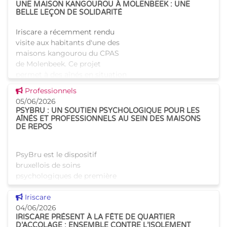
UNE MAISON KANGOUROU À MOLENBEEK : UNE
BELLE LEÇON DE SOLIDARITÉ
Iriscare a récemment rendu
visite aux habitants d'une des
maisons kangourou du CPAS
de Molenbeek. Ce projet
permet à des aînés en situation
de précarité de bénéficier d’un
Voir cette news
Professionnels
logement digne, t
05/06/2026
PSYBRU : UN SOUTIEN PSYCHOLOGIQUE POUR LES
AÎNÉS ET PROFESSIONNELS AU SEIN DES MAISONS
DE REPOS
PsyBru est le dispositif
bruxellois de soins
psychologiques de première
ligne, organisé dans le cadre
Voir cette news
d’une convention INAMI. Le
Iriscare
projet s’appuie sur un réseau
04/06/2026
IRISCARE PRÉSENT À LA FÊTE DE QUARTIER
de psychologues et
D’ACCOLAGE : ENSEMBLE CONTRE L’ISOLEMENT