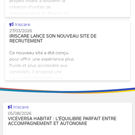
projets visant à soutenir la
création d’unités de
convalescence en Région de
Bruxelles-Capitale, en
Voir cette news
Iriscare
collaboration avec l’INAMI.Il a
27/03/2026
pour objectif de soulager les
IRISCARE LANCE SON NOUVEAU SITE DE
h�
RECRUTEMENT
Ce nouveau site a été conçu
pour offrir une expérience plus
fluide et plus accessible aux
candidats. Il propose une
navigation simplifiée, une
structure claire des offres
d’emploi et un accès
Voir cette news
Iriscare
05/08/2026
VICEVERSA HABITAT : L’ÉQUILIBRE PARFAIT ENTRE
ACCOMPAGNEMENT ET AUTONOMIE