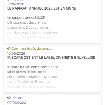
belges, dont l’asbl Infor-
11/06/2026
Homes-Info qui est subsidiée
LE RAPPORT ANNUEL 2025 EST EN LIGNE
par Iriscare, lancent l
Le rapport annuel 2025
d’Iriscare est désormais
disponible. Découvrez les
nombreux projets et initiatives
qui ont rythmé l’année, ainsi
que les avancées réalisées au
service des citoyen
Voir cette news
Communiqués de presse
10/06/2026
IRISCARE OBTIENT LE LABEL DIVERSITÉ BRUXELLOIS
Iriscare a reçu cette semaine le
label diversité lors de la
cérémonie annuelle organisée
par la Région de Bruxelles-
Capitale. Ce label récompense
les employeurs qui s’engagent
activement en
Voir cette news
Iriscare
09/06/2026