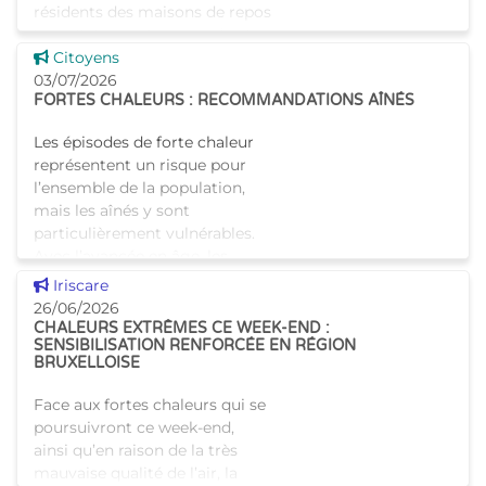
résidents des maisons de repos
bruxelloises présentent de plus
Voir cette news
en plus souvent des besoins en
Citoyens
soins complexes et combinés.
03/07/2026
FORTES CHALEURS : RECOMMANDATIONS AÎNÉS
Cette évolution nécessi
Les épisodes de forte chaleur
représentent un risque pour
l’ensemble de la population,
mais les aînés y sont
particulièrement vulnérables.
Avec l’avancée en âge, les
mécanismes de thermo
Voir cette news
Iriscare
26/06/2026
CHALEURS EXTRÊMES CE WEEK-END :
SENSIBILISATION RENFORCÉE EN RÉGION
BRUXELLOISE
Face aux fortes chaleurs qui se
poursuivront ce week-end,
ainsi qu’en raison de la très
mauvaise qualité de l’air, la