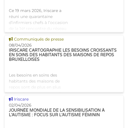
Ce 19 mars 2026, Iriscare a
réuni une quarantaine
d’infirmiers chefs à l’occasion
de la 14ᵉ rencontre du réseau
des infirmiers chefs des
Voir cette news
Communiqués de presse
maisons de repos et des
08/04/2026
maisons de repos et de soins
IRISCARE CARTOGRAPHIE LES BESOINS CROISSANTS
EN SOINS DES HABITANTS DES MAISONS DE REPOS
BRUXELLOISES
Les besoins en soins des
habitants des maisons de
repos sont de plus en plus
diversifiés et complexes. Pour
Voir cette news
mieux comprendre cette
Iriscare
évolution et adapter la
02/04/2026
JOURNÉE MONDIALE DE LA SENSIBILISATION À
politique en conséquence,
L’AUTISME : FOCUS SUR L’AUTISME FÉMININ
Iriscare a men�