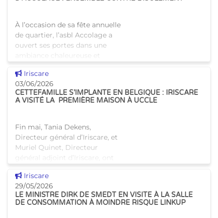
d’orthopéda
À l’occasion de sa fête annuelle
de quartier, l’asbl Accolage a
ouvert ses portes dans une
ambiance chaleureuse et
conviviale ce 28 mai : eaux
Voir cette news
Iriscare
aromatisées, fruits frais,
03/06/2026
biscuits et musique à
CETTEFAMILLE S’IMPLANTE EN BELGIQUE : IRISCARE
A VISITÉ LA PREMIÈRE MAISON À UCCLE
Fin mai, Tania Dekens,
Directeur général d’Iriscare, et
Muriel Quinet, Directeur
général adjoint d’Iriscare, ont
eu l’occasion de visiter la
Voir cette news
Iriscare
maison d’habitat partagé pour
29/05/2026
aînés CetteFa
LE MINISTRE DIRK DE SMEDT EN VISITE À LA SALLE
DE CONSOMMATION À MOINDRE RISQUE LINKUP