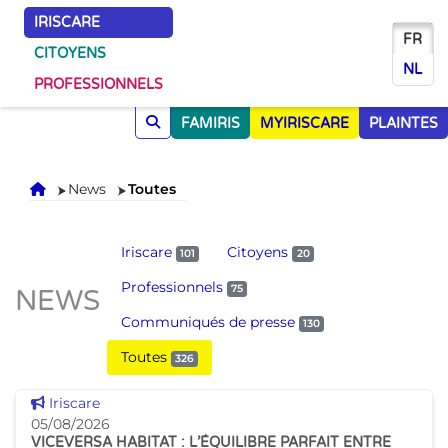
IRISCARE
FR
CITOYENS
NL
PROFESSIONNELS
FAMIRIS
MYIRISCARE
PLAINTES
Accueil
News
Toutes
Iriscare
Citoyens
101
20
Professionnels
75
NEWS
Communiqués de presse
130
Toutes
326
Voir cette news
Iriscare
05/08/2026
VICEVERSA HABITAT : L’ÉQUILIBRE PARFAIT ENTRE