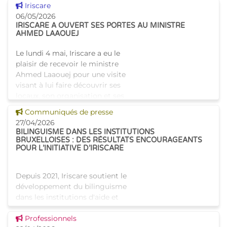
Voir cette news
Iriscare
n'ont cessé d'être en hausse.
06/05/2026
L'APA est pass
IRISCARE A OUVERT SES PORTES AU MINISTRE
AHMED LAAOUEJ
Le lundi 4 mai, Iriscare a eu le
plaisir de recevoir le ministre
Ahmed Laaouej pour une visite
visant à lui faire découvrir ses
locaux, son organisation et ses
missions. Accueilli par le
Voir cette news
Communiqués de presse
directe
27/04/2026
BILINGUISME DANS LES INSTITUTIONS
BRUXELLOISES : DES RÉSULTATS ENCOURAGEANTS
POUR L’INITIATIVE D’IRISCARE
Depuis 2021, Iriscare soutient le
développement du bilinguisme
dans les institutions d'aide et
de soins en finançant des cours
Voir cette news
de néerlandais pour les
Professionnels