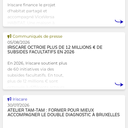
Iriscare finance le projet
d'habitat partagé et
accompagné ViceVersa
HABITAT. Une maison à
Bruxelles qui proposera une
alternative innovante et
Voir cette news
Communiqués de presse
humaine aux structures
05/08/2026
d’hébergement traditionnel
IRISCARE OCTROIE PLUS DE 12 MILLIONS € DE
SUBSIDES FACULTATIFS EN 2026
En 2026, Iriscare soutient plus
de 60 initiatives via des
subsides facultatifs. En tout,
plus de 12 millions € sont
octroyés à différents acteurs
bruxellois afin de soutenir leur
Voir cette news
travail au serv
Iriscare
30/07/2026
ATELIER TAM-TAM : FORMER POUR MIEUX
ACCOMPAGNER LE DOUBLE DIAGNOSTIC À BRUXELLES