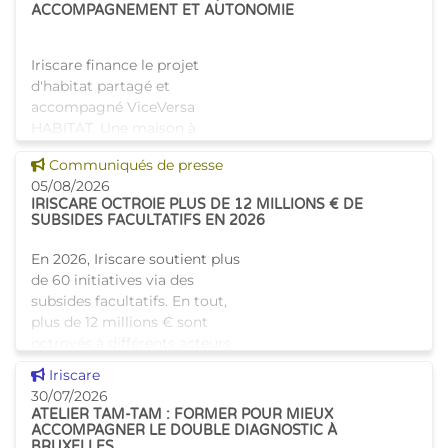
ACCOMPAGNEMENT ET AUTONOMIE
Iriscare finance le projet
d'habitat partagé et
accompagné ViceVersa
HABITAT. Une maison à
Bruxelles qui proposera une
Voir cette news
Communiqués de presse
alternative innovante et
05/08/2026
humaine aux structures
IRISCARE OCTROIE PLUS DE 12 MILLIONS € DE
d’hébergement traditionnel
SUBSIDES FACULTATIFS EN 2026
En 2026, Iriscare soutient plus
de 60 initiatives via des
subsides facultatifs. En tout,
plus de 12 millions € sont
octroyés à différents acteurs
bruxellois afin de soutenir leur
Voir cette news
Iriscare
travail au serv
30/07/2026
ATELIER TAM-TAM : FORMER POUR MIEUX
ACCOMPAGNER LE DOUBLE DIAGNOSTIC À
BRUXELLES