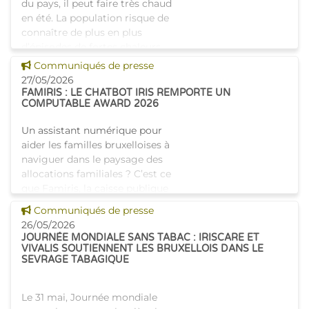
du pays, il peut faire très chaud
en été. La population risque de
connaître de plus en plus
d’épisodes de fortes chaleurs
accompagnés de
Voir cette news
Communiqués de presse
27/05/2026
FAMIRIS : LE CHATBOT IRIS REMPORTE UN
COMPUTABLE AWARD 2026
Un assistant numérique pour
aider les familles bruxelloises à
naviguer dans le paysage des
allocations familiales ? C’est ce
que Famiris, la caisse publique
d’allocations familiales
Voir cette news
Communiqués de presse
bruxelloise
26/05/2026
JOURNÉE MONDIALE SANS TABAC : IRISCARE ET
VIVALIS SOUTIENNENT LES BRUXELLOIS DANS LE
SEVRAGE TABAGIQUE
Le 31 mai, Journée mondiale