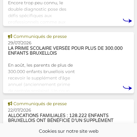
Encore trop peu connu, le
double diagnostic pose des
défis spécifiques aux
professionnels comme aux
proches. À Bruxelles, l’Atelier
Tam-Tam apporte une réponse
Voir cette news
Communiqués de presse
concrète avec une formation
29/07/2026
dest
LA PRIME SCOLAIRE VERSÉE POUR PLUS DE 300.000
ENFANTS BRUXELLOIS
En août, les parents de plus de
300.000 enfants bruxellois vont
recevoir le supplément d'âge
annuel (anciennement prime
de rentrée scolaire). Un coup
de pouce pour les aider à bien
Voir cette news
commencer la
Communiqués de presse
22/07/2026
ALLOCATIONS FAMILIALES : 128.222 ENFANTS
BRUXELLOIS ONT BÉNÉFICIÉ D’UN SUPPLÉMENT
SOCIAL EN 2025
Cookies sur notre site web