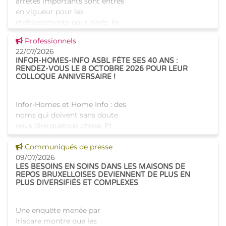
arrêtés importants sont entrés
en vigueur pour les
établissements pour aînés. Ils
visent, pour les infrastructures
Voir cette news
Professionnels
des établissements pour aînés,
22/07/2026
d'une part la
INFOR-HOMES-INFO ASBL FÊTE SES 40 ANS :
RENDEZ-VOUS LE 8 OCTOBRE 2026 POUR LEUR
COLLOQUE ANNIVERSAIRE !
Infor-Homes et Home Info : des
noms qui doivent sans doute
vous dire quelque chose. Et
pour cause, l’asbl, subsidiée par
Voir cette news
Iriscare, s’est imposée au fil des
Communiqués de presse
années comme un acteur
09/07/2026
LES BESOINS EN SOINS DANS LES MAISONS DE
incontournabl
REPOS BRUXELLOISES DEVIENNENT DE PLUS EN
PLUS DIVERSIFIÉS ET COMPLEXES
Une enquête menée par
Iriscare montre que les