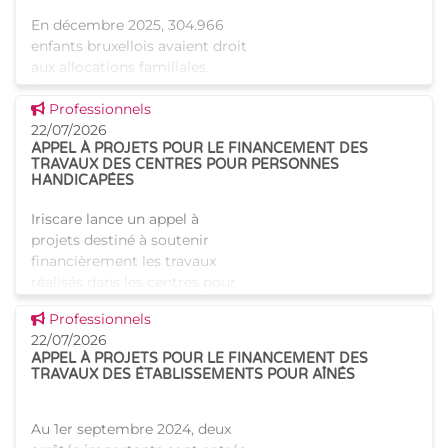
En décembre 2025, 304.966
enfants bruxellois avaient droit
aux allocations familiales.
Parmi eux, 128.222
Voir cette news
bénéficiaient également d’un
Professionnels
supplément social en plus du
22/07/2026
APPEL À PROJETS POUR LE FINANCEMENT DES
montant de base de leurs all
TRAVAUX DES CENTRES POUR PERSONNES
HANDICAPÉES
Iriscare lance un appel à
projets destiné à soutenir
financièrement les travaux
réalisés dans les centres pour
personnes handicapées. Les
Voir cette news
Professionnels
projets peuvent porter sur des
22/07/2026
transformations, des
APPEL À PROJETS POUR LE FINANCEMENT DES
TRAVAUX DES ÉTABLISSEMENTS POUR AÎNÉS
Au 1er septembre 2024, deux