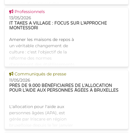
normes d’agrément des
établissements pour aîné
Voir cette news
Professionnels
13/05/2026
IT TAKES A VILLAGE : FOCUS SUR L’APPROCHE
MONTESSORI
Amener les maisons de repos à
un véritable changement de
culture : c'est l'objectif de la
réforme des normes
d'agrément des établissements
pour aînés bruxellois. Pour
Voir cette news
Communiqués de presse
accompagner les maisons d
11/05/2026
PRÈS DE 9.000 BÉNÉFICIAIRES DE L’ALLOCATION
POUR L’AIDE AUX PERSONNES ÂGÉES À BRUXELLES
L'allocation pour l'aide aux
personnes âgées (APA), est
gérée par Iriscare en région
bruxelloise depuis le 1er janvier
2021. En 5 ans, les demandes