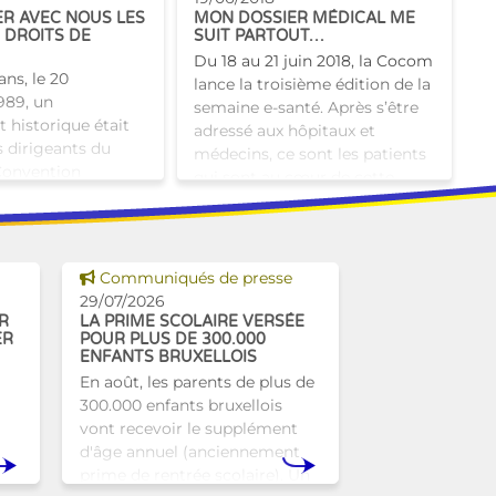
it administré a
ER AVEC NOUS LES
MON DOSSIER MÉDICAL ME
 DROITS DE
SUIT PARTOUT…
Du 18 au 21 juin 2018, la Cocom
 ans, le 20
lance la troisième édition de la
989, un
semaine e-santé. Après s’être
historique était
adressé aux hôpitaux et
s dirigeants du
médecins, ce sont les patients
Convention
qui sont au cœur de cette
le des droits de
édition. L�
t anniversaire est
Voir cette news
Communiqués de presse
29/07/2026
R
LA PRIME SCOLAIRE VERSÉE
ER
POUR PLUS DE 300.000
ENFANTS BRUXELLOIS
En août, les parents de plus de
300.000 enfants bruxellois
vont recevoir le supplément
d'âge annuel (anciennement
prime de rentrée scolaire). Un
r