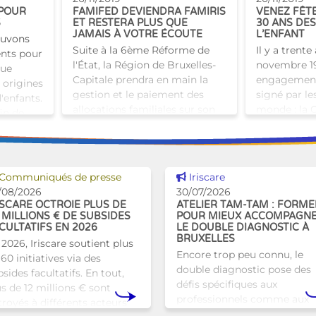
le vaccin so
 POUR
FAMIFED DEVIENDRA FAMIRIS
VENEZ FÊT
S
ET RESTERA PLUS QUE
30 ANS DES
JAMAIS À VOTRE ÉCOUTE
L’ENFANT
ouvons
Suite à la 6ème Réforme de
Il y a trente
ents pour
l'État, la Région de Bruxelles-
novembre 1
que
Capitale prendra en main la
engagement 
 origines
gestion et le paiement des
signé par le
'enfants.
allocations familiales sur son
monde : la 
fin de
territoire dès le 1er janvier
internationa
2020. À cette date,
l'enfant. Ce
Voir cette news
Voir cette news
Communiqués de presse
Iriscare
/08/2026
30/07/2026
ISCARE OCTROIE PLUS DE
ATELIER TAM-TAM : FORME
 MILLIONS € DE SUBSIDES
POUR MIEUX ACCOMPAGN
CULTATIFS EN 2026
LE DOUBLE DIAGNOSTIC À
BRUXELLES
 2026, Iriscare soutient plus
Encore trop peu connu, le
60 initiatives via des
double diagnostic pose des
sides facultatifs. En tout,
défis spécifiques aux
us de 12 millions € sont
professionnels comme aux
troyés à différents acteurs
proches. À Bruxelles, l’Atelie