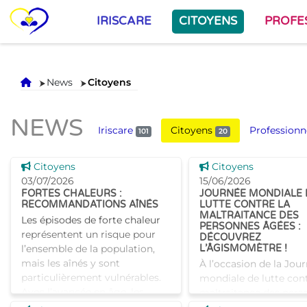
IRISCARE
CITOYENS
PROFE
Accueil
News
Citoyens
NEWS
Iriscare
Citoyens
Professionn
101
20
Voir cette news
Voir cette news
Citoyens
Citoyens
03/07/2026
15/06/2026
FORTES CHALEURS :
JOURNÉE MONDIALE 
RECOMMANDATIONS AÎNÉS
LUTTE CONTRE LA
MALTRAITANCE DES
Les épisodes de forte chaleur
PERSONNES ÂGÉES :
représentent un risque pour
DÉCOUVREZ
l’ensemble de la population,
L’ÂGISMOMÈTRE !
mais les aînés y sont
À l’occasion de la Jou
particulièrement vulnérables.
mondiale de lutte cont
Avec l’avancée en âge, les
maltraitance des pers
mécanismes de thermo