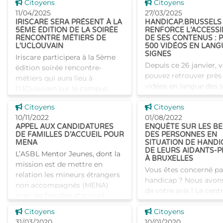
âgées, plusieurs assoc
Voir cette news
Voir cette news
Citoyens
Citoyens
belges, dont l’asbl Info
11/04/2025
27/03/2025
Homes-Info qui est su
IRISCARE SERA PRÉSENT À LA
HANDICAP.BRUSSELS
5ÈME ÉDITION DE LA SOIRÉE
RENFORCE L’ACCESSIB
par Iriscare, lancent l
RENCONTRE MÉTIERS DE
DE SES CONTENUS : 
L’UCLOUVAIN
500 VIDÉOS EN LANG
SIGNES
Iriscare participera à la 5ème
Depuis ce 26 janvier, 
édition soirée rencontre-
pouvez retrouver près
métiers qui aura lieu à
vidéos en langue des 
l'UCLouvain sur le campus
sur le site handicap.br
Alma. Venez à la rencontre de
Voir cette news
Voir cette news
Citoyens
Ces vidéos ont pour ob
Citoyens
nos collaborateurs pour en
10/11/2022
permettre aux person
01/08/2022
savoir plus sur Iriscare e
APPEL AUX CANDIDATURES
ENQUÊTE SUR LES BE
sourdes et malentend
DE FAMILLES D’ACCUEIL POUR
DES PERSONNES EN
MENA
SITUATION DE HANDI
DE LEURS AIDANTS-
L’ASBL Mentor Jeunes, dont la
À BRUXELLES
mission est de mettre en
Vous êtes concerné pa
relation les mineurs étrangers
handicap ? Nous avon
non accompagnés (MENA)
de votre avis ! Le cen
avec les familles d'accueil
a été mandaté par la
et/ou de parrainage, et de les
Voir cette news
Voir cette news
Citoyens
et la COCOM pour réal
Citoyens
accompagner tout au long du
31/03/2020
étude sur la situation e
10/01/2020