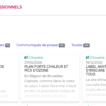
SSIONNELS
els
Communiqués de presse
Toutes
75
130
326
Voir cette news
Voir cette
Citoyens
Citoyens
27/05/2026
19/12/2025
DE
PLAN FORTE CHALEUR ET
LABEL ANYS
PICS D’OZONE
D’IRISCARE
TOUS
En Région de Bruxelles-
Le site d’Ir
Capitale, comme dans le reste
nouvelle fois
du pays, il peut faire très chaud
AnySurfer.C
en été. La population risque de
rnée
reconnaissa
connaître de plus en plus
re la
particulièr
d’épisodes de fortes chaleurs
onnes
elle confir
accompagnés de