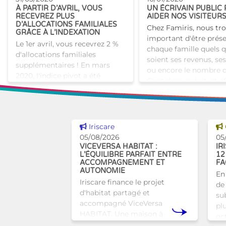
À PARTIR D’AVRIL, VOUS
UN ÉCRIVAIN PUBLIC
besoins des pers
RECEVREZ PLUS
AIDER NOS VISITEUR
D’ALLOCATIONS FAMILIALES
Chez Famiris, nous tr
GRÂCE À L’INDEXATION
important d'être prés
Le 1er avril, vous recevrez 2 %
chaque famille quels 
d'allocations familiales
soient ses revenus, ses
supplémentaires ! En mars
ou encore le nombre d
2020, l'indice pivot a été
C'est dans ce but, et a
dépassé, ce qui signifie que les
poursuivre notre eng
allocations sociales, y compris
les allocations f
Voir cette news
Iriscare
05/08/2026
05
VICEVERSA HABITAT :
IR
L’ÉQUILIBRE PARFAIT ENTRE
12
ACCOMPAGNEMENT ET
FA
AUTONOMIE
En
Iriscare finance le projet
de 
d'habitat partagé et
sub
accompagné ViceVersa
pl
HABITAT. Une maison à
oc
Bruxelles qui proposera une