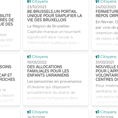
iations
Voir cette news
Voir cette
Citoyens
Citoyens
plateforme e
r-
23/10/2023
24/02/2023
lisible pour
bsidiée
BE.BRUSSELS,UN PORTAIL
FERMETURE
ILITÉ
UNIQUE POUR SIMPLIFIER LA
REPOS ORP
PRÈS DE
VIE DES BRUXELLOIS
En février,
UE DES
La Région de Bruxelles-
par voie de 
Capitale marque un tournant
intention d
vous
significatif dans l’accès à
de repos à B
 de 500
’information publique avec «
moment, auc
signes
be.brussels », un portail
été prise. Ir
ussels.
nouvelle génération au service
notifié offic
Voir cette news
Voir cette
jectif de
Citoyens
Citoyens
des citoyens. En Ré
nes
19/05/2022
31/03/2021
SOINS
DES ALLOCATIONS
NOUVELLE 
antes
FAMILIALES POUR LES
POUR L’APP
CAP ET
ENFANTS UKRAINIENS
VOLONTAIR
PROCHES
CENTRES D
Les personnes en provenance
Pour mettre 
d'Ukraine qui disposent
r le
sanitaire, la
actuellement du statut de
s besoin
une partie e
protection temporaire dans
tre ACTE
solution. Af
notre pays ont un accès aux
 COCOF
l’immunité 
droits sociaux, y compris le
Voir cette news
Voir cette
iser une
Citoyens
Citoyens
souhaitée, i
droit aux allocations familiales.
t les
26/11/2019
20/11/2019