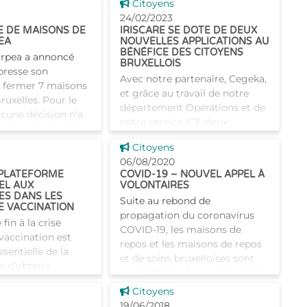
 news
Voir cette news
Citoyens
repos Saphir à Laeken. Cet
st accessible et
24/02/2023
établissement démontre c
 l�
 DE MAISONS DE
IRISCARE SE DOTE DE DEUX
EA
NOUVELLES APPLICATIONS AU
BÉNÉFICE DES CITOYENS
 Orpea a annoncé
BRUXELLOIS
presse son
Avec notre partenaire, Cegeka,
e fermer 7 maisons
et grâce au travail de notre
ruxelles. Pour le
département Opérations et de
une décision n'a
notre service ICT, deux
iscare n'a pas été
nouvelles applications ont été
iellem
 news
Voir cette news
Citoyens
développées afin d'offrir un
06/08/2020
service de qualité
PLATEFORME
COVID-19 – NOUVEL APPEL À
EL AUX
VOLONTAIRES
ES DANS LES
Suite au rebond de
E VACCINATION
propagation du coronavirus
fin à la crise
COVID-19, les maisons de
 vaccination est
repos et les maisons de repos
ssentielle de la
et de soins bruxelloises sont
in d’obtenir
susceptibles d’avoir besoin de
de groupe
personnel supplémentaire
 news
Voir cette news
Citoyens
l est primordial que
durant la
19/06/2018