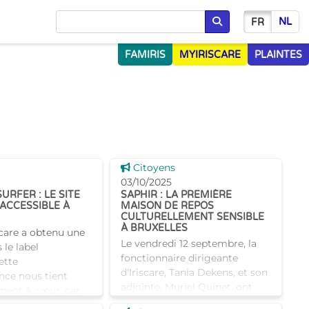
NL
FR
Chercher
FAMIRIS
MYIRISCARE
PLAINTES
 news
Voir cette news
Citoyens
03/10/2025
URFER : LE SITE
SAPHIR : LA PREMIÈRE
 ACCESSIBLE À
MAISON DE REPOS
CULTURELLEMENT SENSIBLE
À BRUXELLES
iscare a obtenu une
Le vendredi 12 septembre, la
 le label
fonctionnaire dirigeante
ette
d'Iriscare, Tania Dekens, et son
nce nous tient
adjointe, Muriel Quinet, ont
ement à cœur, car
rendu visite à la maison de
me que notre