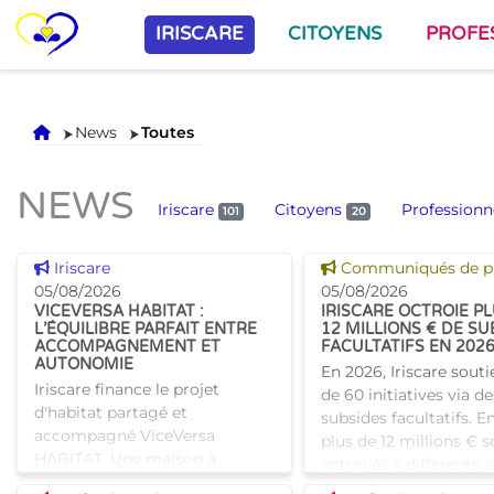
IRISCARE
CITOYENS
PROFE
Accueil
News
Toutes
NEWS
Iriscare
Citoyens
Professionn
101
20
Voir cette news
Voir cette news
Iriscare
Communiqués de p
05/08/2026
05/08/2026
VICEVERSA HABITAT :
IRISCARE OCTROIE P
L’ÉQUILIBRE PARFAIT ENTRE
12 MILLIONS € DE SU
ACCOMPAGNEMENT ET
FACULTATIFS EN 202
AUTONOMIE
En 2026, Iriscare souti
Iriscare finance le projet
de 60 initiatives via de
d'habitat partagé et
subsides facultatifs. En
accompagné ViceVersa
plus de 12 millions € s
HABITAT. Une maison à
octroyés à différents 
Bruxelles qui proposera une
bruxellois afin de sout