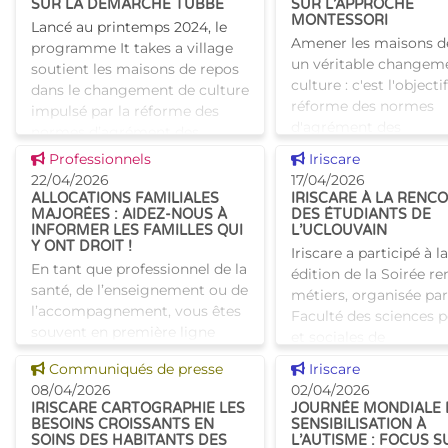
SUR LA DÉMARCHE TUBBE
SUR L’APPROCHE
MONTESSORI
Lancé au printemps 2024, le
Amener les maisons d
programme It takes a village
un véritable changem
soutient les maisons de repos
culture : c'est l'objecti
dans le changement de culture
réforme des normes
impulsé par la réforme des
d'agrément des
normes d’agrément des
établissements pour a
établissements pour aîné
Voir cette news
Voir cette news
Professionnels
Iriscare
bruxellois. Pour acc
22/04/2026
17/04/2026
les maisons d
ALLOCATIONS FAMILIALES
IRISCARE À LA RENC
MAJORÉES : AIDEZ-NOUS À
DES ÉTUDIANTS DE
INFORMER LES FAMILLES QUI
L’UCLOUVAIN
Y ONT DROIT !
Iriscare a participé à la
En tant que professionnel de la
édition de la Soirée r
santé, de l’enseignement ou de
métiers, organisée par
l’accompagnement, vous êtes
Faculté des sciences p
souvent en première ligne
et sociales de
pour repérer les situations où
l’UCLouvain.Cette ren
Voir cette news
Voir cette news
Communiqués de presse
Iriscare
un enfant ou une famille a
permis de présenter a
08/04/2026
02/04/2026
besoin d’un s
IRISCARE CARTOGRAPHIE LES
JOURNÉE MONDIALE 
BESOINS CROISSANTS EN
SENSIBILISATION À
SOINS DES HABITANTS DES
L’AUTISME : FOCUS S