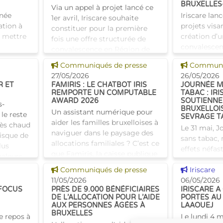
BRUXELLES-
Via un appel à projet lancé ce
rnée
Iriscare lan
1er avril, Iriscare souhaite
ation à
projets visa
constituer pour la première
t mettre
création d’u
fois une offre structurée de
convalescen
convalescence en Région de
s
Bruxelles-Ca
Bruxelles-Capitale. L'objectif :
Voir cette news
Voir cette
Communiqués de presse
Communiq
minin. En
collaboratio
ouvrir 130 lits p
27/05/2026
26/05/2026
pour objecti
R ET
FAMIRIS : LE CHATBOT IRIS
JOURNÉE M
h�
REMPORTE UN COMPUTABLE
TABAC : IRI
AWARD 2026
SOUTIENNE
s-
BRUXELLOI
Un assistant numérique pour
le reste
SEVRAGE T
aider les familles bruxelloises à
très chaud
Le 31 mai, 
naviguer dans le paysage des
risque de
sans tabac, 
allocations familiales ? C’est ce
lus
effets néfas
que Famiris, la caisse publique
haleurs
l’une des p
d’allocations familiales
Voir cette news
Voir cette
Communiqués de presse
évitables de
Iriscare
bruxelloise
11/05/2026
Si l’envie d
06/05/2026
 FOCUS
PRÈS DE 9.000 BÉNÉFICIAIRES
IRISCARE A
présent
DE L’ALLOCATION POUR L’AIDE
PORTES AU
AUX PERSONNES ÂGÉES À
LAAOUEJ
BRUXELLES
e repos à
Le lundi 4 ma