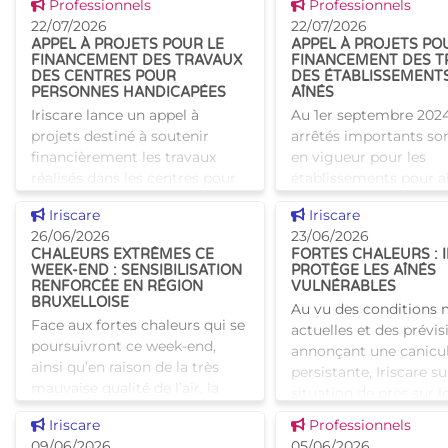
Voir cette news
Voir cette news
Professionnels
Professionnels
alternative innovante et
travail au serv
22/07/2026
22/07/2026
humaine aux structures
APPEL À PROJETS POUR LE
APPEL À PROJETS PO
d’hébergement traditionnel
FINANCEMENT DES TRAVAUX
FINANCEMENT DES T
DES CENTRES POUR
DES ÉTABLISSEMENT
PERSONNES HANDICAPÉES
AÎNÉS
Iriscare lance un appel à
Au 1er septembre 2024
projets destiné à soutenir
arrêtés importants so
financièrement les travaux
en vigueur pour les
réalisés dans les centres pour
établissements pour aî
personnes handicapées. Les
visent, pour les infras
Voir cette news
Voir cette news
Iriscare
Iriscare
projets peuvent porter sur des
des établissements pou
26/06/2026
23/06/2026
transformations, des
d'une part la
CHALEURS EXTRÊMES CE
FORTES CHALEURS : 
WEEK-END : SENSIBILISATION
PROTÈGE LES AÎNÉS
RENFORCÉE EN RÉGION
VULNÉRABLES
BRUXELLOISE
Au vu des conditions
Face aux fortes chaleurs qui se
actuelles et des prévis
poursuivront ce week-end,
annonçant une canicu
ainsi qu’en raison de la très
persistante, Iriscare sui
mauvaise qualité de l’air, la
situation de près sur le
Région de Bruxelles-Capitale
Prise de contact avec 
Voir cette news
Voir cette news
Iriscare
Professionnels
rappelle les mesures à prendre
maisons de repos Iris
09/06/2026
05/06/2026