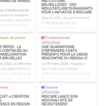
 MINISTRE AHMED
INSTITUTIONS
BRUXELLOISES : DES
RÉSULTATS ENCOURAGEANTS
i, Iriscare a eu le
POUR L’INITIATIVE D’IRISCARE
ecevoir le ministre
Depuis 2021, Iriscare soutient
ej pour une visite
le développement du
faire découvrir ses
bilinguisme dans les
organisation et ses
institutions d'aide et de soins
cueilli par le
 news
Voir cette news
ués de presse
en finançant des cours de
Professionnels
néerlandais pour les maisons
09/04/2026
 REPOS : LA
UNE QUARANTAINE
de repos bruxelloises. Fort de
 CONTINUÉE AU
D’INFIRMIERS CHEFS
cette
’AMÉLIORATION
PRÉSENTS POUR LA 14ÈME
À BRUXELLES
RENCONTRE DU RÉSEAU IC
e 2024, la réforme
Ce 19 mars 2026, Iriscare a
 de repos entre en
réuni une quarantaine
c elle, une série de
d’infirmiers chefs à l’occasion
 ont pour objectif
de la 14ᵉ rencontre du réseau
la qualité de vie
des infirmiers chefs des
 news
Voir cette news
nnels
Iriscare
s ainsi que la
maisons de repos et des
27/03/2026
s
maisons de repos et de soins
OJET « CRÉATION
IRISCARE LANCE SON
E
NOUVEAU SITE DE
ENCE EN RÉGION
RECRUTEMENT