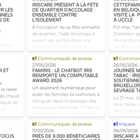
Homes-Info qui est subsidiée
N
IRISCARE PRÉSENT À LA FÊTE
CETTEFAMI
R LES
DE QUARTIER D’ACCOLAGE :
EN BELGIQU
par Iriscare, lancent l
NNELS
ENSEMBLE CONTRE
VISITÉ LA 
S DE
L’ISOLEMENT
À UCCLE
À l’occasion de sa fête annuelle
Fin mai, Ta
f
de quartier, l’asbl Accolage a
Directeur gé
ouvert ses portes dans une
Muriel Quine
emière
ambiance chaleureuse et
général adjo
e cadre
conviviale ce 28 mai : eaux
eu l’occasion
Voir cette news
Voir cette
I. Le
Communiqués de presse
Communiq
aromatisées, fruits frais,
maison d’ha
 réseau
27/05/2026
26/05/2026
biscuits et musique à
aînés Cette
R ET
FAMIRIS : LE CHATBOT IRIS
JOURNÉE M
REMPORTE UN COMPUTABLE
TABAC : IRI
AWARD 2026
SOUTIENNE
s-
BRUXELLOI
Un assistant numérique pour
le reste
SEVRAGE T
aider les familles bruxelloises à
très chaud
Le 31 mai, 
naviguer dans le paysage des
risque de
sans tabac, 
allocations familiales ? C’est ce
lus
effets néfas
que Famiris, la caisse publique
haleurs
l’une des p
d’allocations familiales
Voir cette news
Voir cette
Communiqués de presse
évitables de
Iriscare
bruxelloise
11/05/2026
Si l’envie d
06/05/2026
 FOCUS
PRÈS DE 9.000 BÉNÉFICIAIRES
IRISCARE A
présent