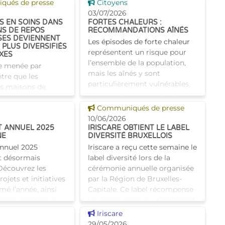
 news
Voir cette news
ués de presse
bénéficiaient également d’un
Citoyens
ncer la
supplément social en plus du
03/07/2026
S EN SOINS DANS
FORTES CHALEURS :
montant de base de leurs all
NS DE REPOS
RECOMMANDATIONS AÎNÉS
SES DEVIENNENT
Les épisodes de forte chaleur
 PLUS DIVERSIFIÉS
représentent un risque pour
XES
l’ensemble de la population,
e menée par
mais les aînés y sont
tre que les
particulièrement vulnérables.
es maisons de
Avec l’avancée en âge, les
loises présentent
mécanismes de thermo
 news
Voir cette news
plus souvent des
Communiqués de presse
soins complexes et
10/06/2026
T ANNUEL 2025
IRISCARE OBTIENT LE LABEL
ette évolution
NE
DIVERSITÉ BRUXELLOIS
annuel 2025
Iriscare a reçu cette semaine le
st désormais
label diversité lors de la
Découvrez les
cérémonie annuelle organisée
jets et initiatives
par la Région de Bruxelles-
mé l’année, ainsi
Capitale. Ce label récompense
cées réalisées au
les employeurs qui s’engagent
citoyen
activement en
 news
Voir cette news
Iriscare
29/05/2026