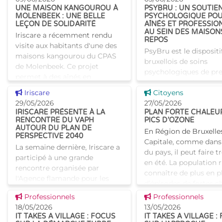
pour se prot�
UNE MAISON KANGOUROU À
PSYBRU : UN SOUTIE
MOLENBEEK : UNE BELLE
PSYCHOLOGIQUE POU
LEÇON DE SOLIDARITÉ
AÎNÉS ET PROFESSIO
AU SEIN DES MAISON
Iriscare a récemment rendu
REPOS
visite aux habitants d'une des
PsyBru est le dispositi
maisons kangourou du CPAS
bruxellois de soins
de Molenbeek. Ce projet
psychologiques de pr
permet à des aînés en
ligne, organisé dans l
situation de précarité de
Voir cette news
Voir cette news
Iriscare
d’une convention INAM
Citoyens
bénéficier d’un logement
29/05/2026
projet s’appuie sur un
27/05/2026
digne, t
IRISCARE PRÉSENTE À LA
PLAN FORTE CHALEU
de psychologues et
RENCONTRE DU VAPH
PICS D’OZONE
d’orthopéda
AUTOUR DU PLAN DE
En Région de Bruxelle
PERSPECTIVE 2040
Capitale, comme dans 
La semaine dernière, Iriscare a
du pays, il peut faire 
participé à une grande
en été. La population 
rencontre organisée par
connaître de plus en p
l'Agence flamande pour les
d’épisodes de fortes c
Personnes handicapées (VAPH
accompagnés de
Voir cette news
Voir cette news
Professionnels
Professionnels
). Elle se déroulait à Expo Gand,
18/05/2026
13/05/2026
et était consacrée à
IT TAKES A VILLAGE : FOCUS
IT TAKES A VILLAGE :