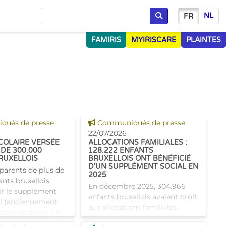
NL
FR
Chercher
FAMIRIS
MYIRISCARE
PLAINTES
 news
Voir cette news
ués de presse
Communiqués de presse
22/07/2026
COLAIRE VERSÉE
ALLOCATIONS FAMILIALES :
DE 300.000
128.222 ENFANTS
RUXELLOIS
BRUXELLOIS ONT BÉNÉFICIÉ
D’UN SUPPLÉMENT SOCIAL EN
 parents de plus de
2025
nts bruxellois
En décembre 2025, 304.966
ir le supplément
enfants bruxellois avaient droit
l (anciennement
aux allocations familiales.
trée scolaire). Un
Parmi eux, 128.222
ce pour les aider à