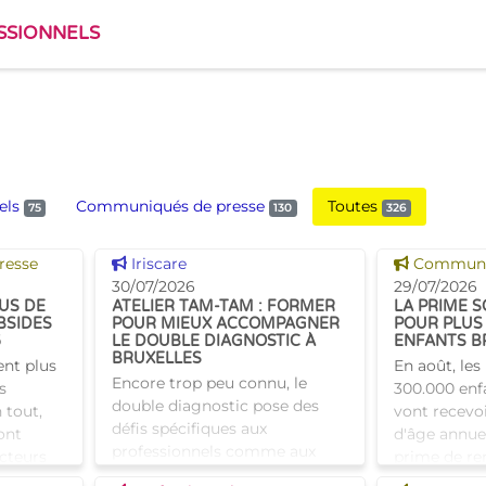
SSIONNELS
els
Communiqués de presse
Toutes
75
130
326
Voir cette news
Voir cette
resse
Iriscare
Communiq
30/07/2026
29/07/2026
LUS DE
ATELIER TAM-TAM : FORMER
LA PRIME S
BSIDES
POUR MIEUX ACCOMPAGNER
POUR PLUS 
6
LE DOUBLE DIAGNOSTIC À
ENFANTS B
BRUXELLES
ent plus
En août, les
Encore trop peu connu, le
s
300.000 enfa
double diagnostic pose des
 tout,
vont recevo
défis spécifiques aux
ont
d'âge annue
professionnels comme aux
acteurs
prime de ren
proches. À Bruxelles, l’Atelier
enir leur
coup de pou