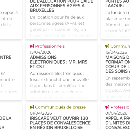
DE L’ALLOCATION POUR L’AIDE
PORTES AU
AUX PERSONNES ÂGÉES À
LAAOUEJ
BRUXELLES
e repos à
Le lundi 4 ma
L'allocation pour l'aide aux
ent de
plaisir de r
personnes âgées (APA), est
f de la
Ahmed Laaou
gérée par Iriscare en région
visant à lui 
bruxelloise depuis le 1er janvier
locaux, son 
2021. En 5 ans, les demandes
înés
missions. Ac
Voir cette news
Voir cette
Professionnels
Communiq
n'ont cessé d'être en hausse.
ompagner
directe
15/04/2026
15/04/2026
L'APA est pass
ONTRE
ADMISSIONS
MAISONS DE
ÉLECTRONIQUES : MR, MRS
FORMATION
ET CSJ
CŒUR DE L
DES SOINS 
 6ᵉ
Admissions électroniques :
En septembr
encontre
Iriscare franchit une nouvelle
des maisons
 la
étape dans la simplification
vigueur. Ave
olitiques
administrative au sein des
mesures qui
maisons de repos, maisons de
d'améliorer 
contre a
repos et de soins et centres de
Voir cette news
Voir cette
Communiqués de presse
Professio
des résident
ux
soins de jour bruxello
01/04/2026
01/04/2026
qualité des 
DE LA
IRISCARE VEUT OUVRIR 130
APPEL À PR
PLACES DE CONVALESCENCE
D’UNITÉS D
UR
EN RÉGION BRUXELLOISE
CONVALESC