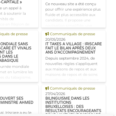
CAPITALE »
Ce nouveau site a été conçu
ce un appel à
pour offrir une expérience plus
nt à soutenir la
fluide et plus accessible aux
nités de
candidats. Il propose une
ce en Région de
navigation simplifiée, une
pitale, en
structure claire des offres
 news
Voir cette news
ués de presse
Communiqués de presse
n avec l’INAMI.Il a
d’emploi et un accès
20/05/2026
f de soulager les
ONDIALE SANS
IT TAKES A VILLAGE : IRISCARE
SCARE ET VIVALIS
FAIT LE BILAN APRÈS DEUX
NT LES
ANS D’ACCOMPAGNEMENT
S DANS LE
Depuis septembre 2024, de
ABAGIQUE
nouvelles règles s’appliquent
Journée mondiale
aux maisons de repos et aux
met en lumière les
maisons de repos et de soins
tes du tabagisme,
bruxelloises. Ces règles visent
remières causes
à faire évoluer davantage ces
 news
Voir cette news
 maladies graves.
Communiqués de presse
établissements ve
’arrêter est souvent
27/04/2026
 OUVERT SES
BILINGUISME DANS LES
 MINISTRE AHMED
INSTITUTIONS
BRUXELLOISES : DES
RÉSULTATS ENCOURAGEANTS
i, Iriscare a eu le
POUR L’INITIATIVE D’IRISCARE