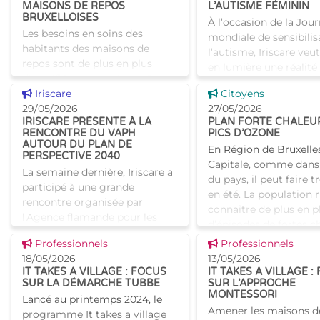
MAISONS DE REPOS
L’AUTISME FÉMININ
BRUXELLOISES
À l’occasion de la Jou
Les besoins en soins des
mondiale de sensibilis
habitants des maisons de
l’autisme, Iriscare veu
repos sont de plus en plus
en lumière une réalité
diversifiés et complexes. Pour
longtemps restée dan
Voir cette news
Voir cette news
mieux comprendre cette
Iriscare
Citoyens
l’ombre : l’autisme fé
évolution et adapter la
29/05/2026
27/05/2026
Belgique, environ
IRISCARE PRÉSENTE À LA
PLAN FORTE CHALEU
politique en conséquence,
RENCONTRE DU VAPH
PICS D’OZONE
Iriscare a men�
AUTOUR DU PLAN DE
En Région de Bruxelle
PERSPECTIVE 2040
Capitale, comme dans 
La semaine dernière, Iriscare a
du pays, il peut faire 
participé à une grande
en été. La population 
rencontre organisée par
connaître de plus en p
l'Agence flamande pour les
d’épisodes de fortes c
Personnes handicapées (VAPH
accompagnés de
Voir cette news
Voir cette news
Professionnels
Professionnels
). Elle se déroulait à Expo Gand,
18/05/2026
13/05/2026
et était consacrée à
IT TAKES A VILLAGE : FOCUS
IT TAKES A VILLAGE :
SUR LA DÉMARCHE TUBBE
SUR L’APPROCHE
MONTESSORI
Lancé au printemps 2024, le
Amener les maisons d
programme It takes a village