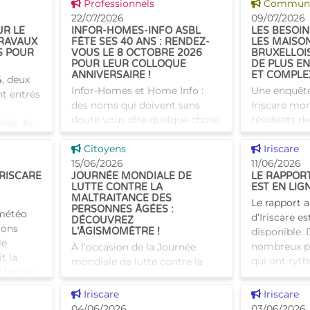
Voir cette news
Voir cette
Professionnels
Communiq
Tam-Tam apporte une réponse
bien comme
22/07/2026
09/07/2026
concrète avec une formation
UR LE
INFOR-HOMES-INFO ASBL
LES BESOIN
dest
RAVAUX
FÊTE SES 40 ANS : RENDEZ-
LES MAISO
S POUR
VOUS LE 8 OCTOBRE 2026
BRUXELLOI
POUR LEUR COLLOQUE
DE PLUS EN
ANNIVERSAIRE !
ET COMPLE
, deux
Infor-Homes et Home Info :
Une enquêt
nt entrés
des noms qui doivent sans
Iriscare mon
doute vous dire quelque chose.
résidents d
nés. Ils
Et pour cause, l’asbl, subsidiée
repos bruxel
tructures
Voir cette news
Voir cette
par Iriscare, s’est imposée au fil
Citoyens
de plus en 
Iriscare
r aînés,
des années comme un acteur
15/06/2026
besoins en 
11/06/2026
IRISCARE
JOURNÉE MONDIALE DE
LE RAPPOR
incontournabl
combinés. C
LUTTE CONTRE LA
EST EN LIG
nécessi
MALTRAITANCE DES
Le rapport 
PERSONNES ÂGÉES :
 météo
d’Iriscare e
DÉCOUVREZ
ions
L’ÂGISMOMÈTRE !
disponible. 
le
nombreux pro
À l’occasion de la Journée
t la
qui ont ryth
mondiale de lutte contre la
 terrain
que les avan
maltraitance des personnes
les
service des 
âgées, plusieurs associations
Voir cette news
Voir cette
Iriscare
Iriscare
belges, dont l’asbl Infor-
04/06/2026
03/06/2026