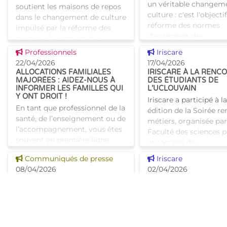
un véritable changem
soutient les maisons de repos
culture : c'est l'objecti
dans le changement de culture
réforme des normes
impulsé par la réforme des
d'agrément des
normes d’agrément des
établissements pour a
établissements pour aîné
Voir cette news
Voir cette news
Professionnels
Iriscare
bruxellois. Pour acc
22/04/2026
17/04/2026
les maisons d
ALLOCATIONS FAMILIALES
IRISCARE À LA RENC
MAJORÉES : AIDEZ-NOUS À
DES ÉTUDIANTS DE
INFORMER LES FAMILLES QUI
L’UCLOUVAIN
Y ONT DROIT !
Iriscare a participé à la
En tant que professionnel de la
édition de la Soirée r
santé, de l’enseignement ou de
métiers, organisée par
l’accompagnement, vous êtes
Faculté des sciences p
souvent en première ligne
et sociales de
pour repérer les situations où
l’UCLouvain.Cette ren
Voir cette news
Voir cette news
Communiqués de presse
Iriscare
un enfant ou une famille a
permis de présenter a
08/04/2026
02/04/2026
besoin d’un s
IRISCARE CARTOGRAPHIE LES
JOURNÉE MONDIALE 
BESOINS CROISSANTS EN
SENSIBILISATION À
SOINS DES HABITANTS DES
L’AUTISME : FOCUS S
MAISONS DE REPOS
L’AUTISME FÉMININ
BRUXELLOISES
À l’occasion de la Jou
Les besoins en soins des
mondiale de sensibilis