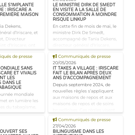
LLE S’IMPLANTE
LE MINISTRE DIRK DE SMEDT
E : IRISCARE A
EN VISITE À LA SALLE DE
PREMIÈRE MAISON
CONSOMMATION À MOINDRE
RISQUE LINKUP
nia Dekens,
En cette fin de mois de mai, le
néral d’Iriscare, et
ministre Dirk De Smedt,
t, Directeur
accompagné de Tania Dekens,
int d’Iriscare, ont
directeur général d’Iriscare,
 de visiter la
s’est rendu à Molenbeek pour
 news
Voir cette news
ués de presse
Communiqués de presse
bitat partagé pour
visiter la salle de
20/05/2026
Fa
consommation à moindre risq
ONDIALE SANS
IT TAKES A VILLAGE : IRISCARE
SCARE ET VIVALIS
FAIT LE BILAN APRÈS DEUX
NT LES
ANS D’ACCOMPAGNEMENT
S DANS LE
Depuis septembre 2024, de
ABAGIQUE
nouvelles règles s’appliquent
Journée mondiale
aux maisons de repos et aux
met en lumière les
maisons de repos et de soins
tes du tabagisme,
bruxelloises. Ces règles visent
remières causes
à faire évoluer davantage ces
 news
Voir cette news
 maladies graves.
Communiqués de presse
établissements ve
’arrêter est souvent
27/04/2026
 OUVERT SES
BILINGUISME DANS LES